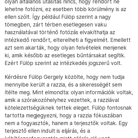
olyan általános utasítás nincs, hogy rendőrt ne
lehetne fotózni, ez esetben több körülmény is az
ellen szólt. Így például Fülöp szerint a nagy
tömegben, zárt térben esetlegesen vaku
használatával történő fotózás elvakíthatja az
intézkedő rendőrt, elterelheti a figyelmét. Emellett
azt sem akarták, hogy olyan felvételek menjenek
ki, amik később az esetleges bűntársakat segítik.
Ezért Fülöp szerint az intézkedés jogszerű volt.
Kérdésre Fülöp Gergely közölte, hogy nem tudja
mennyibe került a razzia, és a sikerességét sem
ítélte meg. Mint elmondta: olyan információik voltak,
amik a szórakozóhelyhez vezettek, a razziával
kötelezettségüknek tettek eleget. Fülöp fontosnak
tartotta megjegyezni, hogy a razzia fókuszában
nem a fogyasztók, hanem a terjesztők voltak. Egy
terjesztő ellen indult is eljárás, és a