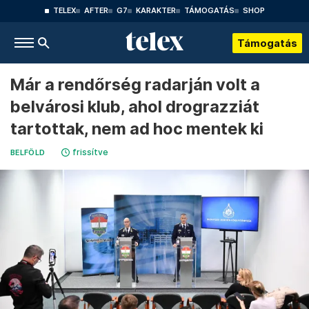
TELEX
AFTER
G7
KARAKTER
TÁMOGATÁS
SHOP
Támogatás
Már a rendőrség radarján volt a
belvárosi klub, ahol drograzziát
tartottak, nem ad hoc mentek ki
frissítve
BELFÖLD