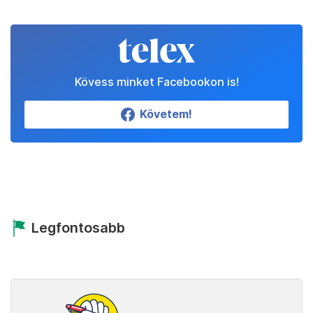
Kövess minket Facebookon is!
Követem!
Legfontosabb