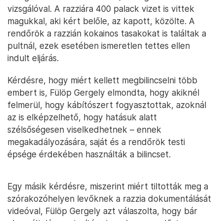
vizsgálóval. A razziára 400 palack vizet is vittek
magukkal, aki kért belőle, az kapott, közölte. A
rendőrök a razzián kokainos tasakokat is találtak a
pultnál, ezek esetében ismeretlen tettes ellen
indult eljárás.
Kérdésre, hogy miért kellett megbilincselni több
embert is, Fülöp Gergely elmondta, hogy akiknél
felmerül, hogy kábítószert fogyasztottak, azoknál
az is elképzelhető, hogy hatásuk alatt
szélsőségesen viselkedhetnek – ennek
megakadályozására, saját és a rendőrök testi
épsége érdekében használták a bilincset.
Egy másik kérdésre, miszerint miért tiltották meg a
szórakozóhelyen levőknek a razzia dokumentálását
videóval, Fülöp Gergely azt válaszolta, hogy bár