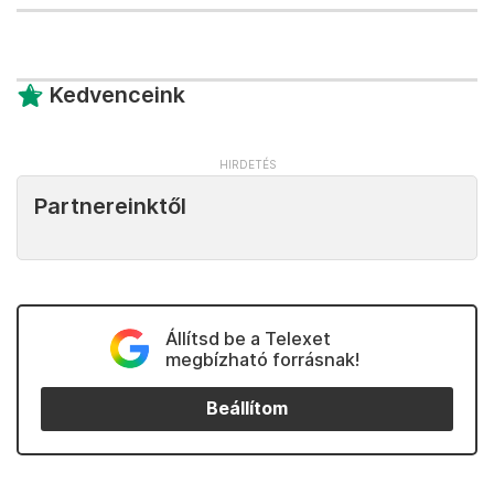
Kedvenceink
Partnereinktől
Állítsd be a Telexet
megbízható forrásnak!
Beállítom