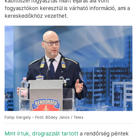
kábítószerfogyasztás miatt eljárás alá vont
fogyasztókon keresztül is várható információ, ami a
kereskedőkhöz vezethet.
Fülöp Gergely – Fotó: Bődey János / Telex
Mint írtuk, drograzziát tartott
a rendőrség péntek