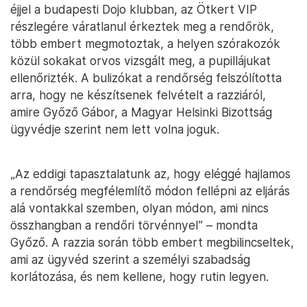
éjjel a budapesti Dojo klubban, az Ötkert VIP
részlegére váratlanul érkeztek meg a rendőrök,
több embert megmotoztak, a helyen szórakozók
közül sokakat orvos vizsgált meg, a pupillájukat
ellenőrizték. A bulizókat a rendőrség felszólította
arra, hogy ne készítsenek felvételt a razziáról,
amire Győző Gábor, a Magyar Helsinki Bizottság
ügyvédje szerint nem lett volna joguk.
„Az eddigi tapasztalatunk az, hogy eléggé hajlamos
a rendőrség megfélemlítő módon fellépni az eljárás
alá vontakkal szemben, olyan módon, ami nincs
összhangban a rendőri törvénnyel” – mondta
Győző. A razzia során több embert megbilincseltek,
ami az ügyvéd szerint a személyi szabadság
korlátozása, és nem kellene, hogy rutin legyen.