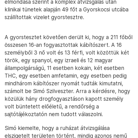
elmondása szerint a komplex átvizsgálás után
klinikai tünetek alapján 49 főt a Gyorskocsi utcába
szállítottak vizelet gyorstesztre.
A gyorstesztet követően derült ki, hogy a 211 főből
összesen 16-an fogyasztottak kábítószert. A 16
személyből 3 nő volt és 13 férfi, volt közöttük két
török, egy spanyol, egy izraeli és 12 magyar
állampolgárságú, 11 esetben kokain, két esetben
THC, egy esetben amfetamin, egy esetben pedig
mindhárom kábítószer nyomát tudták kimutatni,
számolt be Simó Szilveszter. Arra a kérdésre, hogy
közülük hány drogfogyasztáson kapott személy
volt büntetett előéletű, a rendőrség a
sajtótájékoztatón nem tudott válaszolni.
Simó kiemelte, hogy a ruházat átvizsgálása
elszigetelt területen történt, mindig azonos nemű