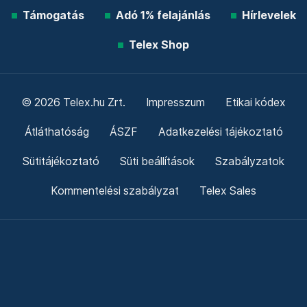
Támogatás
Adó 1% felajánlás
Hírlevelek
Telex Shop
© 2026 Telex.hu Zrt.
Impresszum
Etikai kódex
Átláthatóság
ÁSZF
Adatkezelési tájékoztató
Sütitájékoztató
Süti beállítások
Szabályzatok
Kommentelési szabályzat
Telex Sales