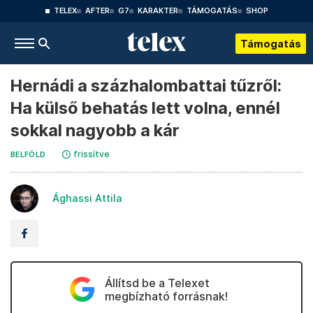
TELEX
AFTER
G7
KARAKTER
TÁMOGATÁS
SHOP
Támogatás
Hernádi a százhalombattai tűzről:
Ha külső behatás lett volna, ennél
sokkal nagyobb a kár
frissítve
BELFÖLD
Ághassi Attila
Állítsd be a Telexet
megbízható forrásnak!