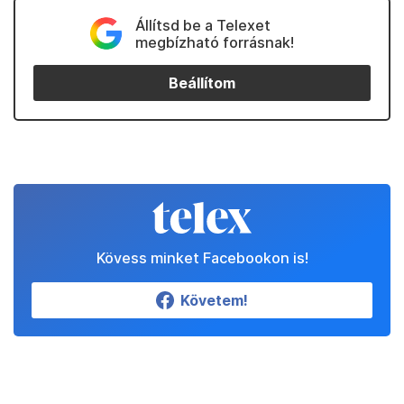
Állítsd be a Telexet
megbízható forrásnak!
Beállítom
Kövess minket Facebookon is!
Követem!