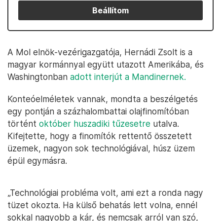
Beállítom
A Mol elnök-vezérigazgatója, Hernádi Zsolt is a
magyar kormánnyal együtt utazott Amerikába, és
Washingtonban
adott interjút a Mandinernek.
Konteóelméletek vannak, mondta a beszélgetés
egy pontján a százhalombattai olajfinomítóban
történt
október huszadiki tűzesetre
utalva.
Kifejtette, hogy a finomítók rettentő összetett
üzemek, nagyon sok technológiával, húsz üzem
épül egymásra.
„Technológiai probléma volt, ami ezt a ronda nagy
tüzet okozta. Ha külső behatás lett volna, ennél
sokkal nagyobb a kár, és nemcsak arról van szó,