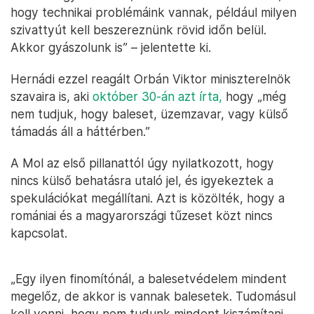
hogy technikai problémáink vannak, például milyen
szivattyút kell beszereznünk rövid időn belül.
Akkor gyászolunk is” – jelentette ki.
Hernádi ezzel reagált Orbán Viktor miniszterelnök
szavaira is, aki
október 30-án azt írta,
hogy „még
nem tudjuk, hogy baleset, üzemzavar, vagy külső
támadás áll a háttérben.”
A Mol az első pillanattól úgy nyilatkozott, hogy
nincs külső behatásra utaló jel, és igyekeztek a
spekulációkat megállítani. Azt is közölték, hogy a
romániai és a magyarországi tűzeset közt nincs
kapcsolat.
„Egy ilyen finomítónál, a balesetvédelem mindent
megelőz, de akkor is vannak balesetek. Tudomásul
kell venni, hogy nem tudunk mindent kiszámítani.