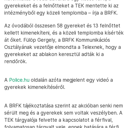
gyerekeket és a felnőtteket a TEK mentette ki az
intézményből egy közeli templomba – írja a BRFK.
Az óvodából összesen 58 gyereket és 13 felnőttet
kellett kimenekíteni, és a közeli templomba kísérték
át őket. Fülöp Gergely, a BRFK Kommunikációs
Osztályának vezetője elmondta a Telexnek, hogy a
gyerekeket az ablakon keresztül adták ki a
rendőrök.
A
Police.hu
oldalán azóta megjelent egy videó a
gyerekek kimenekítéséről.
A BRFK tájékoztatása szerint az akcióban senki nem
sérült meg és a gyerekek sem voltak veszélyben. A
TEK tárgyalója felvette a kapcsolatot a férfival,
folyamatosan tárgyalt vele, ennek hatására a férfi