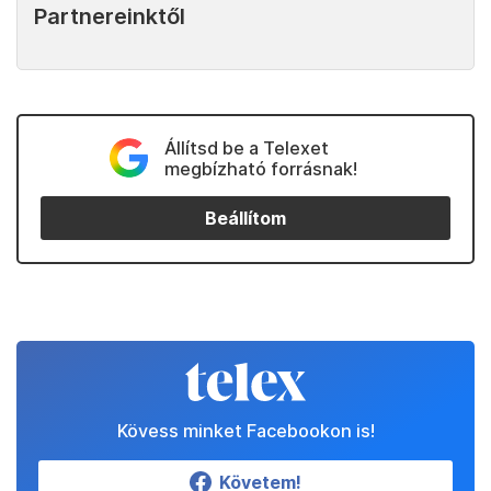
Partnereinktől
Állítsd be a Telexet
megbízható forrásnak!
Beállítom
Kövess minket Facebookon is!
Követem!