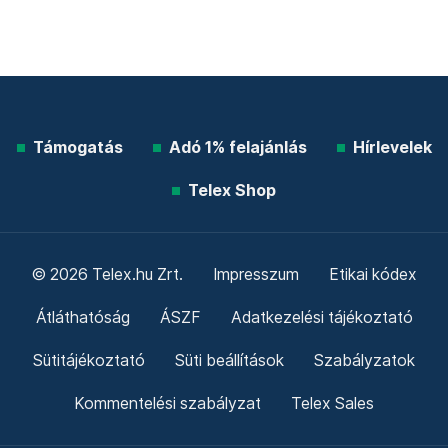
Támogatás
Adó 1% felajánlás
Hírlevelek
Telex Shop
© 2026 Telex.hu Zrt.
Impresszum
Etikai kódex
Átláthatóság
ÁSZF
Adatkezelési tájékoztató
Sütitájékoztató
Süti beállítások
Szabályzatok
Kommentelési szabályzat
Telex Sales