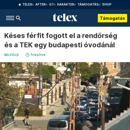
TELEX
AFTER
G7
KARAKTER
TÁMOGATÁS
SHOP
Támogatás
Késes férfit fogott el a rendőrség
és a TEK egy budapesti óvodánál
frissítve
BELFÖLD