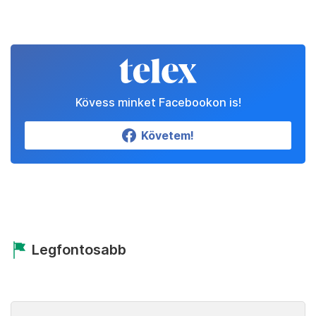
Kövess minket Facebookon is!
Követem!
Legfontosabb