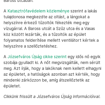
Baross utcában.
A
Katasztrófavédelem közleménye
szerint a lakás
tulajdonosa megkezdte az oltást, a lángokat a
helyszínre érkező tűzoltók fékezték meg egy
vízugárral. A Baross utcát a Szűz utca és a Vasas
köz között lezárták, és a tűzoltók az épület
folyamatos felderítése mellett ventilátort kértek a
helyszínre a szellőztetéshez.
A
Józsefváros Újság cikke szerint
egy idős nő egyik
szobája gyulladt ki. A nőt megvizsgálták, nem sérült
meg. Azt írják, hogy a lakóknak nem kellett elhagyni
az épületet, a hatóságok azonban azt kérték, hogy
mindenki zárkózzon be, amíg átszellőztetik az
épületet.
Cikkünk frissült a Józsefváros Újság információival.