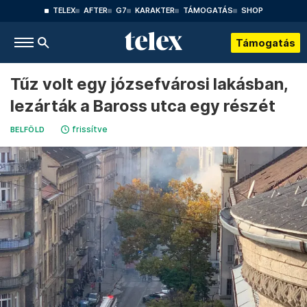
TELEX
AFTER
G7
KARAKTER
TÁMOGATÁS
SHOP
Támogatás
Tűz volt egy józsefvárosi lakásban,
lezárták a Baross utca egy részét
frissítve
BELFÖLD