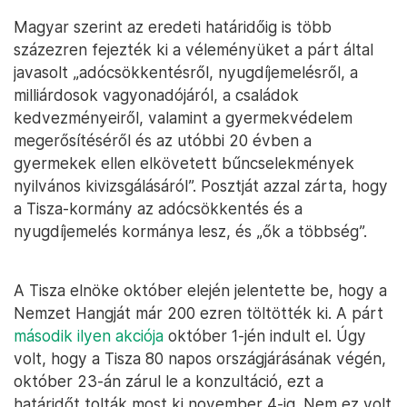
Magyar szerint az eredeti határidőig is több
százezren fejezték ki a véleményüket a párt által
javasolt „adócsökkentésről, nyugdíjemelésről, a
milliárdosok vagyonadójáról, a családok
kedvezményeiről, valamint a gyermekvédelem
megerősítéséről és az utóbbi 20 évben a
gyermekek ellen elkövetett bűncselekmények
nyilvános kivizsgálásáról”. Posztját azzal zárta, hogy
a Tisza-kormány az adócsökkentés és a
nyugdíjemelés kormánya lesz, és „ők a többség”.
A Tisza elnöke október elején jelentette be, hogy a
Nemzet Hangját már 200 ezren töltötték ki. A párt
második ilyen akciója
október 1-jén indult el. Úgy
volt, hogy a Tisza 80 napos országjárásának végén,
október 23-án zárul le a konzultáció, ezt a
határidőt tolták most ki november 4-ig. Nem ez volt