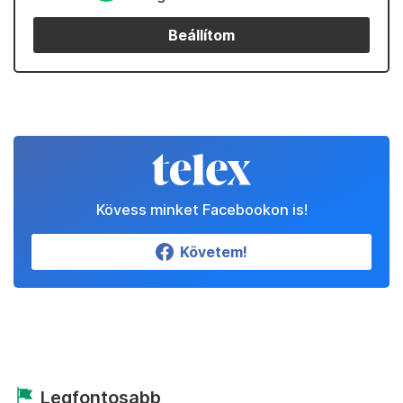
Beállítom
Kövess minket Facebookon is!
Követem!
Legfontosabb