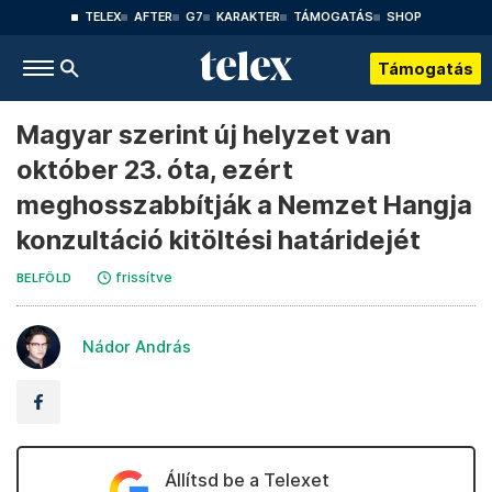
TELEX
AFTER
G7
KARAKTER
TÁMOGATÁS
SHOP
Támogatás
Magyar szerint új helyzet van
október 23. óta, ezért
meghosszabbítják a Nemzet Hangja
konzultáció kitöltési határidejét
frissítve
BELFÖLD
Nádor András
Állítsd be a Telexet