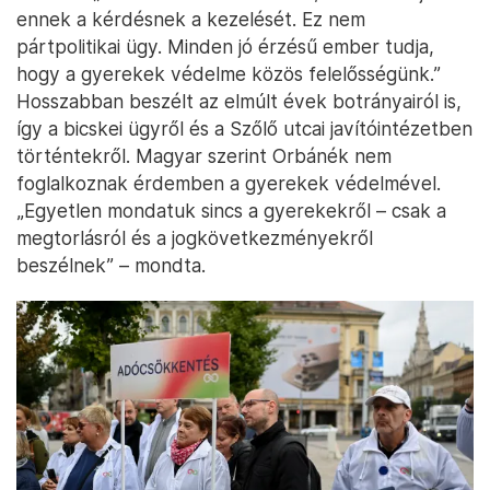
ennek a kérdésnek a kezelését. Ez nem
pártpolitikai ügy. Minden jó érzésű ember tudja,
hogy a gyerekek védelme közös felelősségünk.”
Hosszabban beszélt az elmúlt évek botrányairól is,
így a bicskei ügyről és a Szőlő utcai javítóintézetben
történtekről. Magyar szerint Orbánék nem
foglalkoznak érdemben a gyerekek védelmével.
„Egyetlen mondatuk sincs a gyerekekről – csak a
megtorlásról és a jogkövetkezményekről
beszélnek” – mondta.