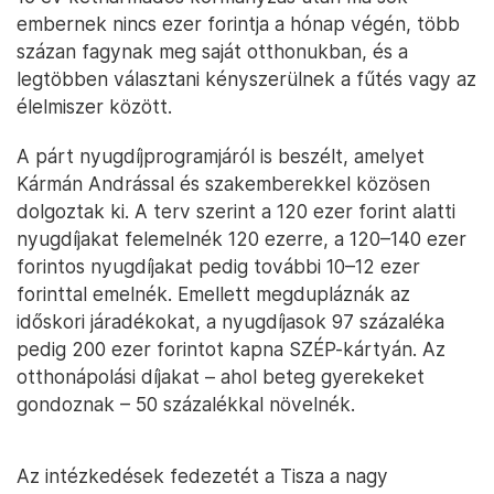
embernek nincs ezer forintja a hónap végén, több
százan fagynak meg saját otthonukban, és a
legtöbben választani kényszerülnek a fűtés vagy az
élelmiszer között.
A párt nyugdíjprogramjáról is beszélt, amelyet
Kármán Andrással és szakemberekkel közösen
dolgoztak ki. A terv szerint a 120 ezer forint alatti
nyugdíjakat felemelnék 120 ezerre, a 120–140 ezer
forintos nyugdíjakat pedig további 10–12 ezer
forinttal emelnék. Emellett megdupláznák az
időskori járadékokat, a nyugdíjasok 97 százaléka
pedig 200 ezer forintot kapna SZÉP-kártyán. Az
otthonápolási díjakat – ahol beteg gyerekeket
gondoznak – 50 százalékkal növelnék.
Az intézkedések fedezetét a Tisza a nagy