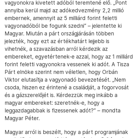
vagyonokra kivetett adóból teremtené elő. „Pont
annyiba kerül majd az adókedvezmény 2,2 millió
embernek, amennyit az 5 milliárd forint feletti
vagyonadóból be fogunk szedni” – jelentette ki
Magyar. Miután a párt országjárásán többen
jelezték, hogy ezt az értékhatárt lejjebb is
vihetnék, a szavazásban arról kérdezik az
embereket, egyetértenek-e azzal, hogy az 1 milliárd
forint feletti vagyonokra vessenek ki adót. A Tisza
Párt elnöke szerint nem véletlen, hogy Orbán
Viktor elutasítja a vagyonadó bevezetését. „Nem
csoda, hiszen ez érintené a családját, a fogorvosát
és a gázszerelőjét is. Kérdezzük meg inkább a
magyar embereket: szeretnék-e, hogy a
leggazdagabbak is fizessenek adót?” – mondta
Magyar Péter.
Magyar arról is beszélt, hogy a párt programjának