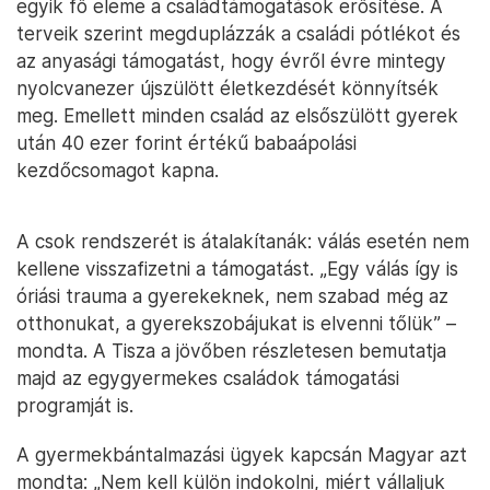
egyik fő eleme a családtámogatások erősítése. A
terveik szerint megduplázzák a családi pótlékot és
az anyasági támogatást, hogy évről évre mintegy
nyolcvanezer újszülött életkezdését könnyítsék
meg. Emellett minden család az elsőszülött gyerek
után 40 ezer forint értékű babaápolási
kezdőcsomagot kapna.
A csok rendszerét is átalakítanák: válás esetén nem
kellene visszafizetni a támogatást. „Egy válás így is
óriási trauma a gyerekeknek, nem szabad még az
otthonukat, a gyerekszobájukat is elvenni tőlük” –
mondta. A Tisza a jövőben részletesen bemutatja
majd az egygyermekes családok támogatási
programját is.
A gyermekbántalmazási ügyek kapcsán Magyar azt
mondta: „Nem kell külön indokolni, miért vállaljuk