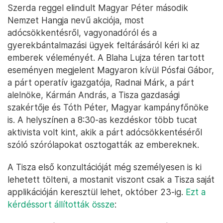
Szerda reggel elindult Magyar Péter második
Nemzet Hangja nevű akciója, most
adócsökkentésről, vagyonadóról és a
gyerekbántalmazási ügyek feltárásáról kéri ki az
emberek véleményét. A Blaha Lujza téren tartott
eseményen megjelent Magyaron kívül Pósfai Gábor,
a párt operatív igazgatója, Radnai Márk, a párt
alelnöke, Kármán András, a Tisza gazdasági
szakértője és Tóth Péter, Magyar kampányfőnöke
is. A helyszínen a 8:30-as kezdéskor több tucat
aktivista volt kint, akik a párt adócsökkentéséről
szóló szórólapokat osztogatták az embereknek.
A Tisza első konzultációját még személyesen is ki
lehetett tölteni, a mostanit viszont csak a Tisza saját
applikációján keresztül lehet, október 23-ig.
Ezt a
kérdéssort állították össze
: