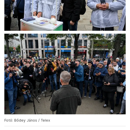
Fotó: Bődey János / Telex