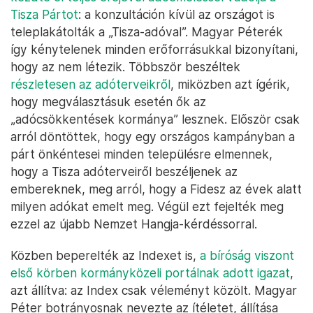
Tisza Pártot
: a konzultáción kívül az országot is
teleplakátolták a „Tisza-adóval”. Magyar Péterék
így kénytelenek minden erőforrásukkal bizonyítani,
hogy az nem létezik. Többször beszéltek
részletesen az adóterveikről
, miközben azt ígérik,
hogy megválasztásuk esetén ők az
„adócsökkentések kormánya” lesznek. Először csak
arról döntöttek, hogy egy országos kampányban a
párt önkéntesei minden településre elmennek,
hogy a Tisza adóterveiről beszéljenek az
embereknek, meg arról, hogy a Fidesz az évek alatt
milyen adókat emelt meg. Végül ezt fejelték meg
ezzel az újabb Nemzet Hangja-kérdéssorral.
Közben beperelték az Indexet is,
a bíróság viszont
első körben kormányközeli portálnak adott igazat
,
azt állítva: az Index csak véleményt közölt. Magyar
Péter botrányosnak nevezte az ítéletet, állítása