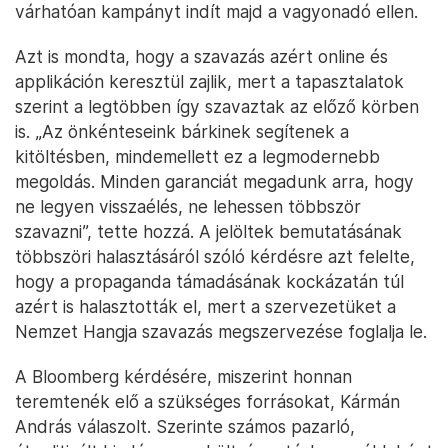
várhatóan kampányt indít majd a vagyonadó ellen.
Azt is mondta, hogy a szavazás azért online és
applikáción keresztül zajlik, mert a tapasztalatok
szerint a legtöbben így szavaztak az előző körben
is. „Az önkénteseink bárkinek segítenek a
kitöltésben, mindemellett ez a legmodernebb
megoldás. Minden garanciát megadunk arra, hogy
ne legyen visszaélés, ne lehessen többször
szavazni”, tette hozzá. A jelöltek bemutatásának
többszöri halasztásáról szóló kérdésre azt felelte,
hogy a propaganda támadásának kockázatán túl
azért is halasztották el, mert a szervezetüket a
Nemzet Hangja szavazás megszervezése foglalja le.
A Bloomberg kérdésére, miszerint honnan
teremtenék elő a szükséges forrásokat, Kármán
András válaszolt. Szerinte számos pazarló,