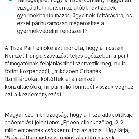
vizsgálatot indítson az utóbbi évtizedek
gyermekbántalmazási ügyeinek feltárására, és
ezzel párhuzamosan megerősítse a
gyermekvédelmi rendszert?
A Tisza Párt elnöke azt mondta, hogy a mostani
Nemzet Hangja szavazást teljes egészében a párt
támogatóinak felajánlásaiból szervezik meg, nulla
forint közpénzből, „miközben Orbánék
tízmilliárdokat költöttek el a nemzeti
konzultációkra, mi pármillió forintból visszük véghez
ezt a kezdeményezést”.
Magyar szerint hazugság, hogy a Tisza adópolitikája
adóemelést jelentene: „Éppen ellenkezőleg, 2,2
millió embernek csökkenni fog az adója.” Úgy látja,
15 év kétharmados kormányzás után ma sok