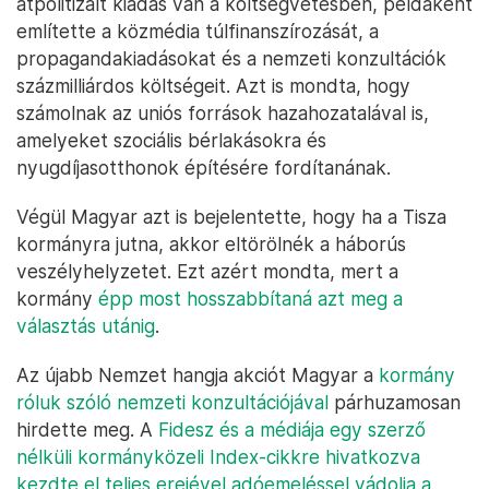
átpolitizált kiadás van a költségvetésben, példaként
említette a közmédia túlfinanszírozását, a
propagandakiadásokat és a nemzeti konzultációk
százmilliárdos költségeit. Azt is mondta, hogy
számolnak az uniós források hazahozatalával is,
amelyeket szociális bérlakásokra és
nyugdíjasotthonok építésére fordítanának.
Végül Magyar azt is bejelentette, hogy ha a Tisza
kormányra jutna, akkor eltörölnék a háborús
veszélyhelyzetet. Ezt azért mondta, mert a
kormány
épp most hosszabbítaná azt meg a
választás utánig
.
Az újabb Nemzet hangja akciót Magyar a
kormány
róluk szóló nemzeti konzultációjával
párhuzamosan
hirdette meg. A
Fidesz és a médiája egy szerző
nélküli kormányközeli Index-cikkre hivatkozva
kezdte el teljes erejével adóemeléssel vádolja a