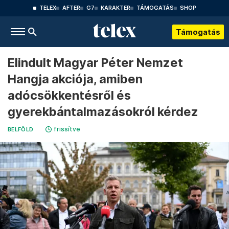
TELEX
AFTER
G7
KARAKTER
TÁMOGATÁS
SHOP
Támogatás
Elindult Magyar Péter Nemzet
Hangja akciója, amiben
adócsökkentésről és
gyerekbántalmazásokról kérdez
frissítve
BELFÖLD