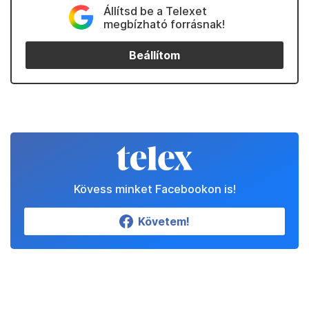
Állítsd be a Telexet
megbízható forrásnak!
Beállítom
Kövess minket Facebookon is!
Követem!