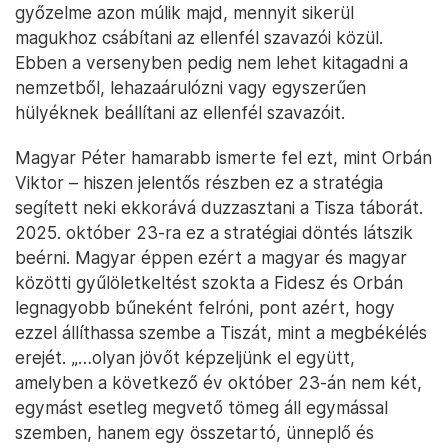
győzelme azon múlik majd, mennyit sikerül
magukhoz csábítani az ellenfél szavazói közül.
Ebben a versenyben pedig nem lehet kitagadni a
nemzetből, lehazaárulózni vagy egyszerűen
hülyéknek beállítani az ellenfél szavazóit.
Magyar Péter hamarabb ismerte fel ezt, mint Orbán
Viktor – hiszen jelentős részben ez a stratégia
segített neki ekkorává duzzasztani a Tisza táborát.
2025. október 23-ra ez a stratégiai döntés látszik
beérni. Magyar éppen ezért a magyar és magyar
közötti gyűlöletkeltést szokta a Fidesz és Orbán
legnagyobb bűneként felróni, pont azért, hogy
ezzel állíthassa szembe a Tiszát, mint a megbékélés
erejét. „…olyan jövőt képzeljünk el együtt,
amelyben a következő év október 23-án nem két,
egymást esetleg megvető tömeg áll egymással
szemben, hanem egy összetartó, ünneplő és