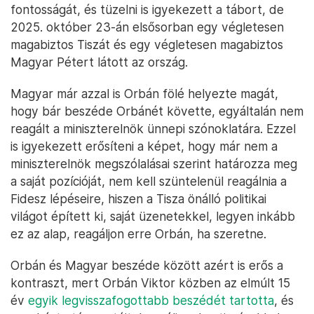
fontosságát, és tüzelni is igyekezett a tábort, de
2025. október 23-án elsősorban egy végletesen
magabiztos Tiszát és egy végletesen magabiztos
Magyar Pétert látott az ország.
Magyar már azzal is Orbán fölé helyezte magát,
hogy bár beszéde Orbánét követte, egyáltalán nem
reagált a miniszterelnök ünnepi szónoklatára. Ezzel
is igyekezett erősíteni a képet, hogy már nem a
miniszterelnök megszólalásai szerint határozza meg
a saját pozícióját, nem kell szüntelenül reagálnia a
Fidesz lépéseire, hiszen a Tisza önálló politikai
világot épített ki, saját üzenetekkel, legyen inkább
ez az alap, reagáljon erre Orbán, ha szeretne.
Orbán és Magyar beszéde között azért is erős a
kontraszt, mert Orbán Viktor közben az elmúlt 15
év
egyik legvisszafogottabb beszédét tartotta
, és