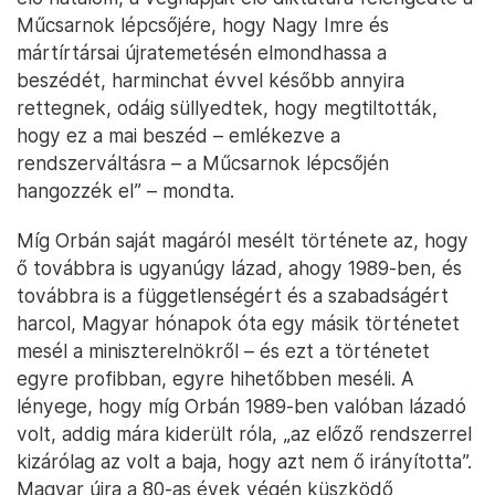
Műcsarnok lépcsőjére, hogy Nagy Imre és
mártírtársai újratemetésén elmondhassa a
beszédét, harminchat évvel később annyira
rettegnek, odáig süllyedtek, hogy megtiltották,
hogy ez a mai beszéd – emlékezve a
rendszerváltásra – a Műcsarnok lépcsőjén
hangozzék el” – mondta.
Míg Orbán saját magáról mesélt története az, hogy
ő továbbra is ugyanúgy lázad, ahogy 1989-ben, és
továbbra is a függetlenségért és a szabadságért
harcol, Magyar hónapok óta egy másik történetet
mesél a miniszterelnökről – és ezt a történetet
egyre profibban, egyre hihetőbben meséli. A
lényege, hogy míg Orbán 1989-ben valóban lázadó
volt, addig mára kiderült róla, „az előző rendszerrel
kizárólag az volt a baja, hogy azt nem ő irányította”.
Magyar újra a 80-as évek végén küszködő