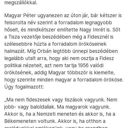
megszállókkal.
Magyar Péter ugyanezen az úton jár, bár kétszer is
felsorolta név szerint a forradalom legnagyobb
hőseit, és mindkétszer említette Nagy Imrét is. Sőt
a Tisza vezetője beszédében még a Fidesznél is
szélesebbre húzta a forradalom örököseinek
halmazát. Míg Orbán legtöbb ünnepi beszédében
legalább utalt arra, hogy aki nem osztja a Fidesz
politikai nézeteit, azt nem tartja 1956 valódi
örökösének, addig Magyar többször is kiemelte,
hogy szerinte minden magyar a forradalom örököse.
Úgy fogalmazott:
„Ma nem fideszesek vagy tiszások vagyunk. Nem
jobb- vagy baloldaliak. Ma magyarok vagyunk.
Akkor is, ha a Nemzeti meneten és akkor is, ha a
Békemeneten voltunk. Akkor is, ha otthon a