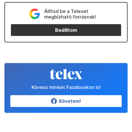
Állítsd be a Telexet
megbízható forrásnak!
Beállítom
Kövess minket Facebookon is!
Követem!