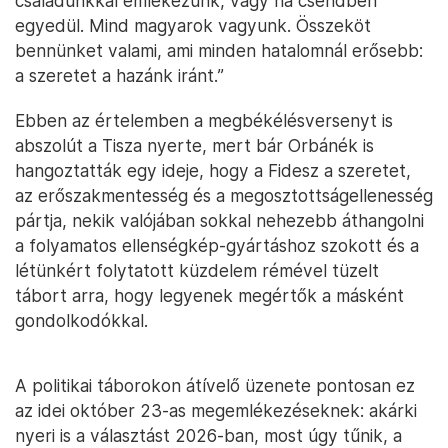
családunkkal emlékezünk, vagy ha csendben
egyedül. Mind magyarok vagyunk. Összeköt
bennünket valami, ami minden hatalomnál erősebb:
a szeretet a hazánk iránt.”
Ebben az értelemben a megbékélésversenyt is
abszolút a Tisza nyerte, mert bár Orbánék is
hangoztatták egy ideje, hogy a Fidesz a szeretet,
az erőszakmentesség és a megosztottságellenesség
pártja, nekik valójában sokkal nehezebb áthangolni
a folyamatos ellenségkép-gyártáshoz szokott és a
létünkért folytatott küzdelem rémével tüzelt
tábort arra, hogy legyenek megértők a másként
gondolkodókkal.
A politikai táborokon átívelő üzenete pontosan ez
az idei október 23-as megemlékezéseknek: akárki
nyeri is a választást 2026-ban, most úgy tűnik, a