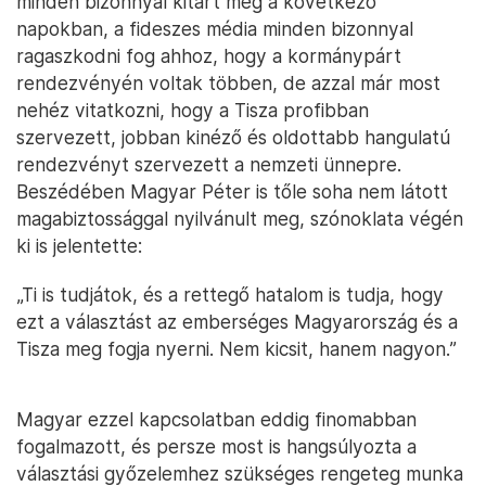
minden bizonnyal kitart még a következő
napokban, a fideszes média minden bizonnyal
ragaszkodni fog ahhoz, hogy a kormánypárt
rendezvényén voltak többen, de azzal már most
nehéz vitatkozni, hogy a Tisza profibban
szervezett, jobban kinéző és oldottabb hangulatú
rendezvényt szervezett a nemzeti ünnepre.
Beszédében Magyar Péter is tőle soha nem látott
magabiztossággal nyilvánult meg, szónoklata végén
ki is jelentette:
„Ti is tudjátok, és a rettegő hatalom is tudja, hogy
ezt a választást az emberséges Magyarország és a
Tisza meg fogja nyerni. Nem kicsit, hanem nagyon.”
Magyar ezzel kapcsolatban eddig finomabban
fogalmazott, és persze most is hangsúlyozta a
választási győzelemhez szükséges rengeteg munka