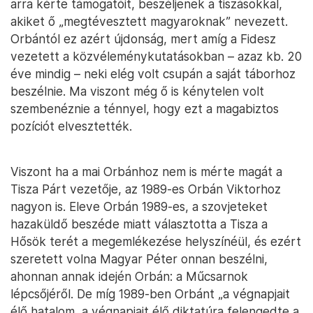
arra kérte támogatóit, beszéljenek a tiszásokkal,
akiket ő „megtévesztett magyaroknak” nevezett.
Orbántól ez azért újdonság, mert amíg a Fidesz
vezetett a közvéleménykutatásokban – azaz kb. 20
éve mindig – neki elég volt csupán a saját táborhoz
beszélnie. Ma viszont még ő is kénytelen volt
szembenéznie a ténnyel, hogy ezt a magabiztos
pozíciót elvesztették.
Viszont ha a mai Orbánhoz nem is mérte magát a
Tisza Párt vezetője, az 1989-es Orbán Viktorhoz
nagyon is. Eleve Orbán 1989-es, a szovjeteket
hazaküldő beszéde miatt választotta a Tisza a
Hősök terét a megemlékezése helyszínéül, és ezért
szeretett volna Magyar Péter onnan beszélni,
ahonnan annak idején Orbán: a Műcsarnok
lépcsőjéről. De míg 1989-ben Orbánt „a végnapjait
élő hatalom, a végnapjait élő diktatúra felengedte a