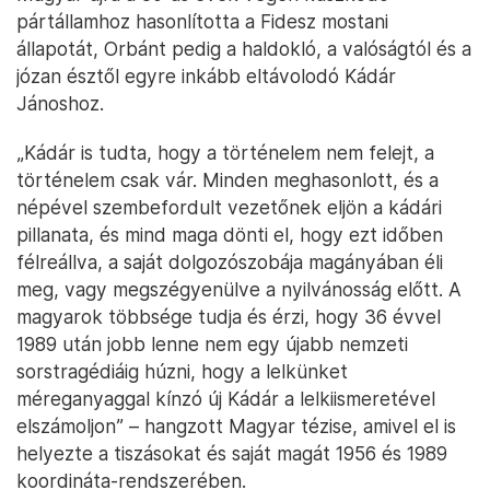
pártállamhoz hasonlította a Fidesz mostani
állapotát, Orbánt pedig a haldokló, a valóságtól és a
józan észtől egyre inkább eltávolodó Kádár
Jánoshoz.
„Kádár is tudta, hogy a történelem nem felejt, a
történelem csak vár. Minden meghasonlott, és a
népével szembefordult vezetőnek eljön a kádári
pillanata, és mind maga dönti el, hogy ezt időben
félreállva, a saját dolgozószobája magányában éli
meg, vagy megszégyenülve a nyilvánosság előtt. A
magyarok többsége tudja és érzi, hogy 36 évvel
1989 után jobb lenne nem egy újabb nemzeti
sorstragédiáig húzni, hogy a lelkünket
méreganyaggal kínzó új Kádár a lelkiismeretével
elszámoljon” – hangzott Magyar tézise, amivel el is
helyezte a tiszásokat és saját magát 1956 és 1989
koordináta-rendszerében.