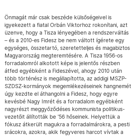
Önmagát már csak beszéde külsőségeivel is
igyekezett a fiatal Orbán Viktorhoz rokonítani, azt
üzenve, hogy a Tisza lényegében a rendszerváltás
– és a 2010-es Fidesz be nem váltott ígérete egy
egységes, összetartó, szeretetteljes és magabiztos
Magyarország megteremtésére. A Tisza 1956-os
forradalomról alkotott képe is jelentős részben
átfed egyébként a Fideszével, ahogy 2010 után
több történész is megállapította, az addigi MSZP-
SZDSZ-kormányok megemlékezéseinek hangnemét
úgy kezdte el áthangolni a Fidesz, hogy egyre
kevésbé Nagy Imrét és a forradalom egyébként
nagyrészt meggyőződéses kommunista politikus-
vezetőit állították be '56 hőseinek. Helyettük a
fókusz átkerült magukra a forradalmárokra, a pesti
srácokra, azokra, akik fegyveres harcot vívtak a