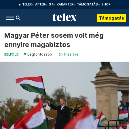
TELEX
AFTER
G7
KARAKTER
TÁMOGATÁS
SHOP
Támogatás
Magyar Péter sosem volt még
ennyire magabiztos
Legfontosabb
frissítve
BELFÖLD