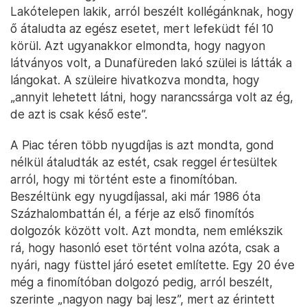
Lakótelepen lakik, arról beszélt kollégánknak, hogy
ő átaludta az egész esetet, mert lefeküdt fél 10
körül. Azt ugyanakkor elmondta, hogy nagyon
látványos volt, a Dunafüreden lakó szülei is látták a
lángokat. A szüleire hivatkozva mondta, hogy
„annyit lehetett látni, hogy narancssárga volt az ég,
de azt is csak késő este”.
A Piac téren több nyugdíjas is azt mondta, gond
nélkül átaludták az estét, csak reggel értesültek
arról, hogy mi történt este a finomítóban.
Beszéltünk egy nyugdíjassal, aki már 1986 óta
Százhalombattán él, a férje az első finomítós
dolgozók között volt. Azt mondta, nem emlékszik
rá, hogy hasonló eset történt volna azóta, csak a
nyári, nagy füsttel járó esetet említette. Egy 20 éve
még a finomítóban dolgozó pedig, arról beszélt,
szerinte „nagyon nagy baj lesz”, mert az érintett