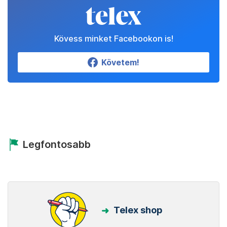
Kövess minket Facebookon is!
Követem!
Legfontosabb
Telex shop