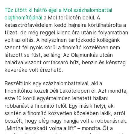
Tűz ütött ki hétfő éjjel a Mol százhalombattai
olajfinomítójánál
a Mol területén belül. A
katasztrófavédelem kedd hajnalra körülhatárolta a
tüzet, de még reggel kilenc óra után is folyamatban
volt az oltás. A helyszínen tartózkodó kollégánk
szerint fél nyolc körül a finomító közelében nem
látszott se füst, se láng. Az Olajmunkás utcán
haladva viszont orrfacsaró bűz, benzin és kénszag
keveréke volt érezhető.
Beszéltünk egy százhalombattaival, aki a
finomítóhoz közeli Déli Lakótelepen él. Azt mondta,
este 10 körül egyértelműen lehetett hallani
robbanást a finomító felől. Egy másik helyi, aki
szintén a finomító közvetlen közelében lakik, arról
beszélt, hogy elég nagy hangja volt a robbanásnak.
„Mintha leszakadt volna a lift” – mondta. Őt a