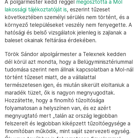
A polgármester kedd reggel
megosztotta a Mol
lakossági tájékoztatóját is
, eszerint tűzeset
következtében személyi sérülés nem történt, és a
környező településeket veszély nem fenyegette. A
hatósági és belső vizsgálatok jelenleg is zajlanak a
baleset okainak feltárása érdekében.
Török Sándor alpolgármester a Telexnek kedden
dél körül azt mondta, hogy a Belügyminisztériummal
tudomása szerint nem állnak kapcsolatban a Mol-nál
történt tűzeset miatt, de a vállalattal
természetesen igen, és miután sikerült eloltaniuk a
maradék tüzet, ők is nagyon megnyugodtak.
Hozzátette, hogy a finomító tűzoltósága
folyamatosan a helyszínen van, és ez azért
megnyugtató mert „talán az ország legjobban
felszerelt és legjobban kiképzett tűzoltóegysége a
finomítóban működik, mint saját szervezeti egység.