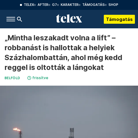
TELEX
AFTER
G7
KARAKTER
TÁMOGATÁS
SHOP
Támogatás
„Mintha leszakadt volna a lift” –
robbanást is hallottak a helyiek
Százhalombattán, ahol még kedd
reggel is oltották a lángokat
frissítve
BELFÖLD