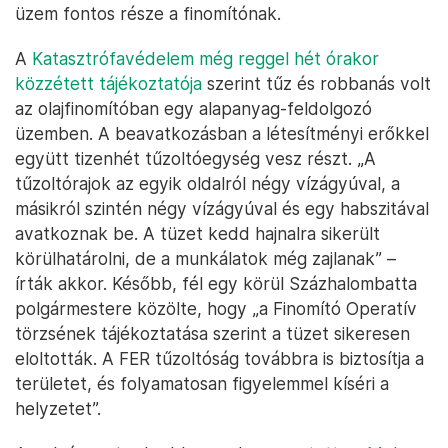
üzem fontos része a finomítónak.
A
Katasztrófavédelem még reggel hét órakor
közzétett tájékoztatója
szerint tűz és robbanás volt
az olajfinomítóban egy alapanyag-feldolgozó
üzemben. A beavatkozásban a létesítményi erőkkel
együtt tizenhét tűzoltóegység vesz részt. „A
tűzoltórajok az egyik oldalról négy vízágyúval, a
másikról szintén négy vízágyúval és egy habszitával
avatkoznak be. A tüzet kedd hajnalra sikerült
körülhatárolni, de a munkálatok még zajlanak” –
írták akkor. Később, fél egy körül Százhalombatta
polgármestere közölte, hogy „a Finomító Operatív
törzsének tájékoztatása szerint a tüzet sikeresen
eloltották. A FER tűzoltóság továbbra is biztosítja a
területet, és folyamatosan figyelemmel kíséri a
helyzetet”.