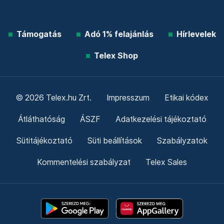
Támogatás
Adó 1% felajánlás
Hírlevelek
Telex Shop
© 2026 Telex.hu Zrt.
Impresszum
Etikai kódex
Átláthatóság
ÁSZF
Adatkezelési tájékoztató
Sütitájékoztató
Süti beállítások
Szabályzatok
Kommentelési szabályzat
Telex Sales