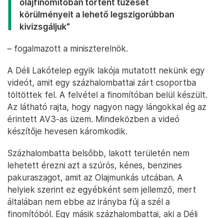
olajfinomítóban történt tűzeset
körülményeit a lehető legszigorúbban
kivizsgáljuk”
– fogalmazott a miniszterelnök.
A Déli Lakótelep egyik lakója mutatott nekünk egy
videót, amit egy százhalombattai zárt csoportba
töltöttek fel. A felvétel a finomítóban belül készült.
Az látható rajta, hogy nagyon nagy lángokkal ég az
érintett AV3-as üzem. Mindeközben a videó
készítője hevesen káromkodik.
Százhalombatta belsőbb, lakott területén nem
lehetett érezni azt a szúrós, kénes, benzines
pakuraszagot, amit az Olajmunkás utcában. A
helyiek szerint ez egyébként sem jellemző, mert
általában nem ebbe az irányba fúj a szél a
finomítóból. Egy másik százhalombattai, aki a Déli