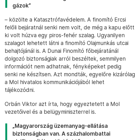
gázok”
– közölte a Katasztrófavédelem. A finomító Ercsi
felőli bejáratnál senki nem volt, de még a kapu előtt
ki volt húzva egy piros-fehér szalag. Ugyanilyen
szalagot lehetett látni a finomító Olajmunkás utcai
behajtójánál is. A Dunai Finomító főbejáratánál
dolgozó biztonságiak arról beszéltek, semmilyen
információt nem adhatnak, fényképeket pedig
senki ne készítsen. Azt mondták, egyelőre kizárólag
a Mol hivatalos kommunikációjából lehet
tájékozódni.
Orbán Viktor azt írta, hogy egyeztetett a Mol
vezetőivel és a belügyminiszterrel is.
„Magyarország üzemanyag-ellátása
biztonságban van. A százhalombattai