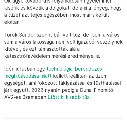
Ők ugye továbbra is folyamatosan figyelemmel
kísérik és követik a dolgokat, de ami a lényeg, hogy
a tüzet azt teljes egészében most már sikerült
eloltani.”
Török Sándor szerint bár volt tűz, de „sem a város,
sem a város lakossága nem volt igazából veszélynek
kitéve”, és ezt támasztották alá a
katasztrófavédelem mérési eredményei is.
Idén júliusban egy
technológiai berendezés
meghibásodása miatt
kellett leállítani az üzem
egységét, ami fokozott fáklyázással és füsthatással
járt együtt. 2022 nyarán pedig a Dunai Finomító
AV2-es üzemében
ütött ki kisebb tűz
.