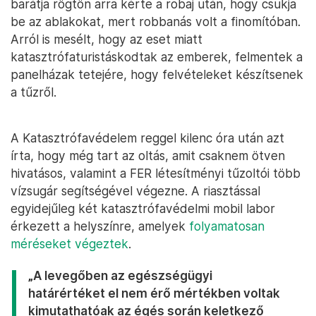
barátja rögtön arra kérte a robaj után, hogy csukja
be az ablakokat, mert robbanás volt a finomítóban.
Arról is mesélt, hogy az eset miatt
katasztrófaturistáskodtak az emberek, felmentek a
panelházak tetejére, hogy felvételeket készítsenek
a tűzről.
A Katasztrófavédelem reggel kilenc óra után azt
írta, hogy még tart az oltás, amit csaknem ötven
hivatásos, valamint a FER létesítményi tűzoltói több
vízsugár segítségével végezne. A riasztással
egyidejűleg két katasztrófavédelmi mobil labor
érkezett a helyszínre, amelyek
folyamatosan
méréseket végeztek
.
„A levegőben az egészségügyi
határértéket el nem érő mértékben voltak
kimutathatóak az égés során keletkező