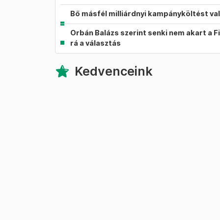
Bő másfél milliárdnyi kampányköltést va
Orbán Balázs szerint senki nem akart a F
rá a választás
Kedvenceink