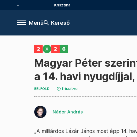
Krisztina
Menü
Kereső
Magyar Péter szerin
a 14. havi nyugdíjjal
frissítve
BELFÖLD
Nádor András
„A milliárdos Lázár János most épp 14. hav