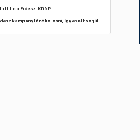
llott be a Fidesz–KDNP
idesz kampányfőnöke lenni, így esett végül