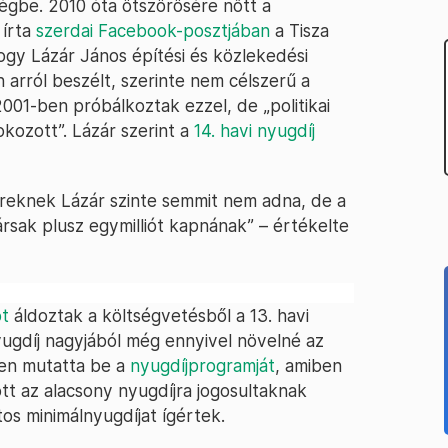
égbe. 2010 óta ötszörösére nőtt a
 írta
szerdai Facebook-posztjában
a Tisza
ogy Lázár János építési és közlekedési
n arról beszélt, szerinte nem célszerű a
01-ben próbálkoztak ezzel, de „politikai
kozott”. Lázár szerint a
14. havi nyugdíj
zreknek Lázár szinte semmit nem adna, de a
társak plusz egymilliót kapnának” – értékelte
ot
áldoztak a költségvetésből a 13. havi
nyugdíj nagyjából még ennyivel növelné az
ben mutatta be a
nyugdíjprogramját
, amiben
t az alacsony nyugdíjra jogosultaknak
os minimálnyugdíjat ígértek.