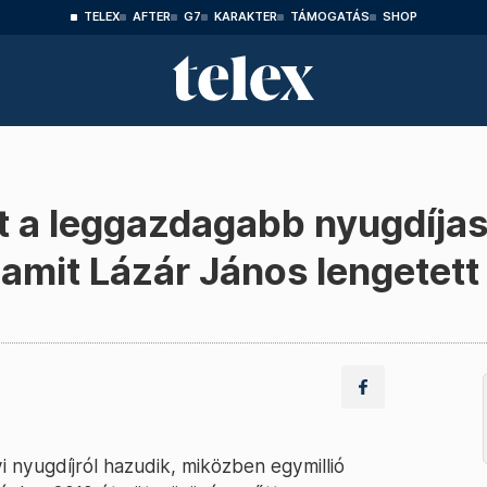
TELEX
AFTER
G7
KARAKTER
TÁMOGATÁS
SHOP
t a leggazdagabb nyugdíjas
, amit Lázár János lengetett
i nyugdíjról hazudik, miközben egymillió