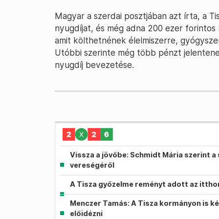
Magyar a szerdai posztjában azt írta, a T
nyugdíjat, és még adna 200 ezer forintos
amit költhetnének élelmiszerre, gyógysz
Utóbbi szerinte még több pénzt jelentene 
nyugdíj bevezetése.
Vissza a jövőbe: Schmidt Mária szerint a 
vereségéről
A Tisza győzelme reményt adott az itth
Menczer Tamás: A Tisza kormányon is ké
előidézni