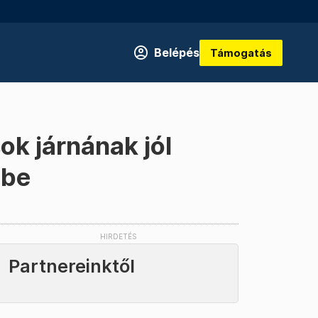
Belépés
Támogatás
ok járnának jól
 be
Partnereinktől