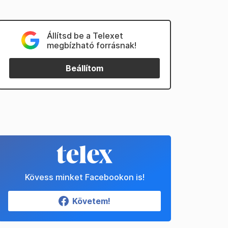
Állítsd be a Telexet
megbízható forrásnak!
Beállítom
Kövess minket Facebookon is!
Követem!