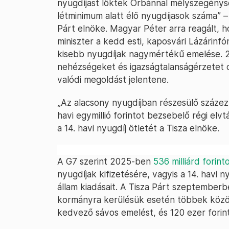
nyugdíjast löktek Orbánnal mélyszegénys
létminimum alatt élő nyugdíjasok száma” –
Párt elnöke. Magyar Péter arra reagált, h
miniszter a kedd esti, kaposvári Lázárinfó
kisebb nyugdíjak nagymértékű emelése. 20
nehézségeket és igazságtalanságérzetet o
valódi megoldást jelentene.
„Az alacsony nyugdíjban részesülő száze
havi egymillió forintot bezsebelő régi elv
a 14. havi nyugdíj ötletét a Tisza elnöke.
A G7 szerint 2025-ben
536 milliárd forint
nyugdíjak kifizetésére, vagyis a 14. havi 
állam kiadásait. A Tisza Párt szeptember
kormányra kerülésük esetén többek közöt
kedvező sávos emelést, és 120 ezer forint