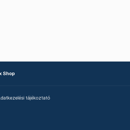
x Shop
datkezelési tájékoztató
zat
Telex Sales