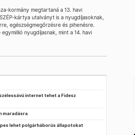
isza-kormány megtartaná a 13. havi
 SZÉP-kártya utalványt is a nyugdíjasoknak,
erre, egészségmegőrzésre és pihenésre.
egymillió nyugdíjasnak, mint a 14. havi
szélessávú internet tehet a Fidesz
on maradásra
pes lehet polgárháborús állapotokat