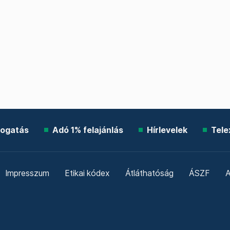
ogatás
Adó 1% felajánlás
Hírlevelek
Tele
Impresszum
Etikai kódex
Átláthatóság
ÁSZF
A
Süti beállítások
Szabályzatok
Kommentelési szabály