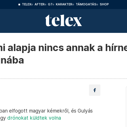
TELEX
AFTER
G7
KARAKTER
TÁMOGATÁS
SHOP
i alapja nincs annak a hírn
jnába
an elfogott magyar kémekről, és Gulyás
hogy
drónokat küldtek volna