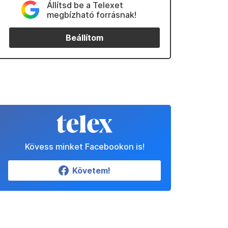
Állítsd be a Telexet
megbízható forrásnak!
Beállítom
Kövess minket Facebookon is!
Követem!