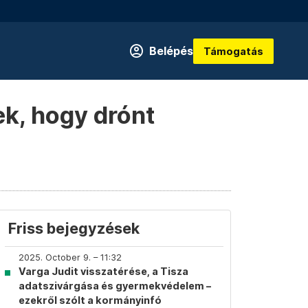
Belépés
Támogatás
ek, hogy drónt
Friss bejegyzések
2025. October 9. – 11:32
Varga Judit visszatérése, a Tisza
adatszivárgása és gyermekvédelem –
ezekről szólt a kormányinfó