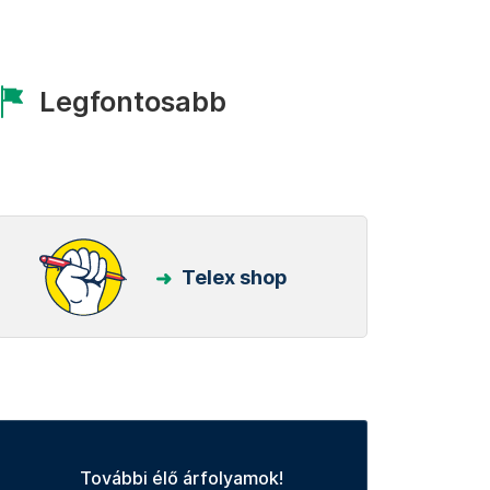
Legfontosabb
Telex shop
További élő árfolyamok!