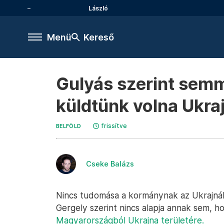
László
Menü
Kereső
Gulyás szerint semm
küldtünk volna Ukra
frissítve
BELFÖLD
Cseke Balázs
Nincs tudomása a kormánynak az Ukrajnáb
Gergely szerint nincs alapja annak sem, 
Magyarországból Ukrajna területére.