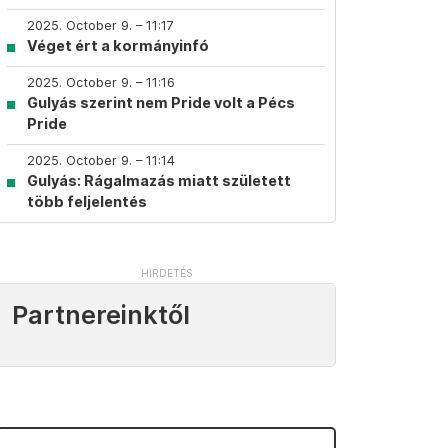
2025. October 9. – 11:17
Véget ért a kormányinfó
2025. October 9. – 11:16
Gulyás szerint nem Pride volt a Pécs
Pride
2025. October 9. – 11:14
Gulyás: Rágalmazás miatt született
több feljelentés
Partnereinktől