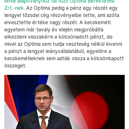
MNB alapítványhoz tartozó Optima Befektetési
Zrt.-nek.
Az Optima pedig a pénz egy részét egy
lengyel tőzsdei cég részvényeibe tette, ami azóta
elvesztette értéke nagy részét. A kecskeméti
egyetem már tavaly év elején megpróbálta
elkezdeni visszakérni a kölcsönadott pénzt, de
mivel az Optima sem tudja veszteség nélkül kivenni
a pénzt a lengyel leányvállalatából, egyelőre a
kecskemétieknek sem adták vissza a kölcsönkapott
összeget.