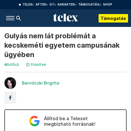
TELEX
AFTER
G7
KARAKTER
TÁMOGATÁS
SHOP
Támogatás
Gulyás nem lát problémát a
kecskeméti egyetem campusának
ügyében
frissítve
BELFÖLD
Barnóczki Brigitta
Állítsd be a Telexet
megbízható forrásnak!