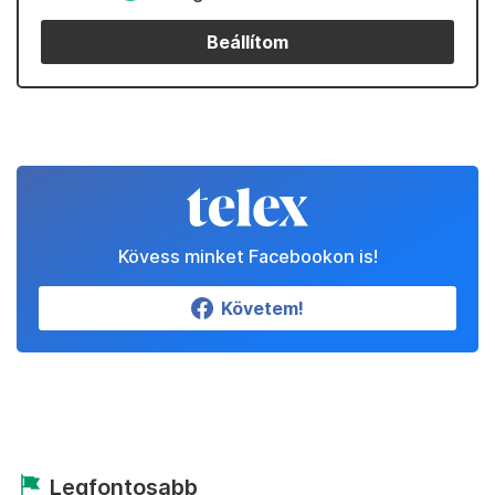
Beállítom
Kövess minket Facebookon is!
Követem!
Legfontosabb