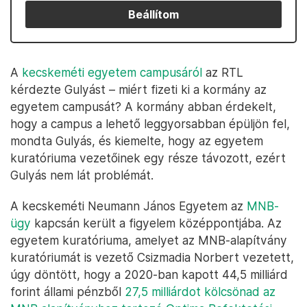
Beállítom
A
kecskeméti egyetem campusáról
az RTL
kérdezte Gulyást – miért fizeti ki a kormány az
egyetem campusát? A kormány abban érdekelt,
hogy a campus a lehető leggyorsabban épüljön fel,
mondta Gulyás, és kiemelte, hogy az egyetem
kuratóriuma vezetőinek egy része távozott, ezért
Gulyás nem lát problémát.
A kecskeméti Neumann János Egyetem az
MNB-
ügy
kapcsán került a figyelem középpontjába. Az
egyetem kuratóriuma, amelyet az MNB-alapítvány
kuratóriumát is vezető Csizmadia Norbert vezetett,
úgy döntött, hogy a 2020-ban kapott 44,5 milliárd
forint állami pénzből
27,5 milliárdot kölcsönad az