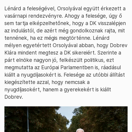
Lénárd a feleségével, Orsolyával együtt érkezett a
vasárnapi rendezvényre. Ahogy a felesége, úgy ő
sem tartja elképzelhetőnek, hogy a DK visszalépjen
az indulástól, de azért még gondolkoznak rajta, mit
tennének, ha ez mégis megtörténne. Lénárd
mélyen egyetértett Orsolyával abban, hogy Dobrev
Klára mindent megtesz a DK sikereiért. Szerinte a
párt elnöke nagyon jó, felkészült politikus, ezt
megmutatta az Európai Parlamentben is, ráadásul
kiállt a nyugdíjasokért is. Felesége az utóbbi állítást
kiegészítette azzal, hogy nemcsak a
nyugdíjasokért, hanem a gyerekekért is kiállt
Dobrev.