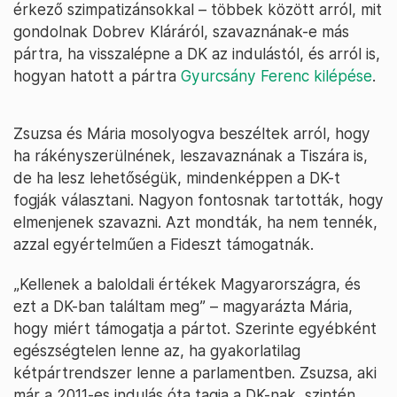
érkező szimpatizánsokkal – többek között arról, mit
gondolnak Dobrev Kláráról, szavaznának-e más
pártra, ha visszalépne a DK az indulástól, és arról is,
hogyan hatott a pártra
Gyurcsány Ferenc kilépése
.
Zsuzsa és Mária mosolyogva beszéltek arról, hogy
ha rákényszerülnének, leszavaznának a Tiszára is,
de ha lesz lehetőségük, mindenképpen a DK-t
fogják választani. Nagyon fontosnak tartották, hogy
elmenjenek szavazni. Azt mondták, ha nem tennék,
azzal egyértelműen a Fideszt támogatnák.
„Kellenek a baloldali értékek Magyarországra, és
ezt a DK-ban találtam meg” – magyarázta Mária,
hogy miért támogatja a pártot. Szerinte egyébként
egészségtelen lenne az, ha gyakorlatilag
kétpártrendszer lenne a parlamentben. Zsuzsa, aki
már a 2011-es indulás óta tagja a DK-nak, szintén