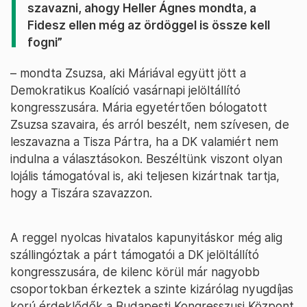
szavazni, ahogy Heller Ágnes mondta, a
Fidesz ellen még az ördöggel is össze kell
fogni”
– mondta Zsuzsa, aki Máriával együtt jött a
Demokratikus Koalíció vasárnapi jelöltállító
kongresszusára. Mária egyetértően bólogatott
Zsuzsa szavaira, és arról beszélt, nem szívesen, de
leszavazna a Tisza Pártra, ha a DK valamiért nem
indulna a választásokon. Beszéltünk viszont olyan
lojális támogatóval is, aki teljesen kizártnak tartja,
hogy a Tiszára szavazzon.
A reggel nyolcas hivatalos kapunyitáskor még alig
szállingóztak a párt támogatói a DK jelöltállító
kongresszusára, de kilenc körül már nagyobb
csoportokban érkeztek a szinte kizárólag nyugdíjas
korú érdeklődők a Budapesti Kongresszusi Központ