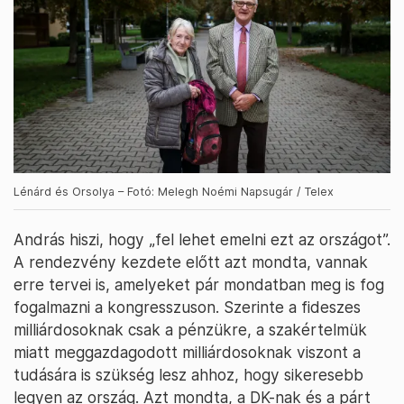
Lénárd és Orsolya – Fotó: Melegh Noémi Napsugár / Telex
András hiszi, hogy „fel lehet emelni ezt az országot”.
A rendezvény kezdete előtt azt mondta, vannak
erre tervei is, amelyeket pár mondatban meg is fog
fogalmazni a kongresszuson. Szerinte a fideszes
milliárdosoknak csak a pénzükre, a szakértelmük
miatt meggazdagodott milliárdosoknak viszont a
tudására is szükség lesz ahhoz, hogy sikeresebb
legyen az ország. Azt mondta, a DK-nak és a párt