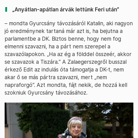
„Anyátlan-apátlan árvák lettünk Feri után”
– mondta Gyurcsány távozásáról Katalin, aki nagyon
jó eredménynek tartaná már azt is, ha bejutna a
parlamentbe a DK. Biztos benne, hogy nem fog
elmenni szavazni, ha a párt nem szerepel a
szavazólapokon. „Ha az ég a földdel összeér, akkor
se szavazok a Tiszára.” A Zalaegerszegről busszal
érkező Edit az indulás óta támogatja a DK-t, nem
akar ő se más pártra szavazni, mert „nem
napraforgó”. Azt mondta, fájt nekik, de hozzá kell
szokniuk Gyurcsány távozásához.