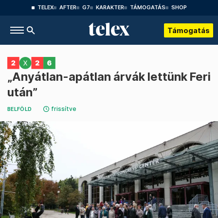
TELEX
AFTER
G7
KARAKTER
TÁMOGATÁS
SHOP
Támogatás
„Anyátlan-apátlan árvák lettünk Feri
után”
frissítve
BELFÖLD