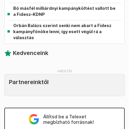
Bő másfél milliárdnyi kampányköltést vallott be
a Fidesz–KDNP
Orbán Balázs szerint senki nem akart a Fidesz
kampányfőnöke lenni, így esett végül rá a
választás
Kedvenceink
Partnereinktől
Állítsd be a Telexet
megbízható forrásnak!