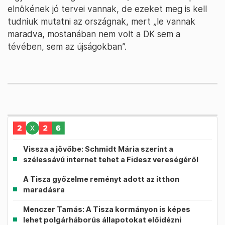
elnökének jó tervei vannak, de ezeket meg is kell
tudniuk mutatni az országnak, mert „le vannak
maradva, mostanában nem volt a DK sem a
tévében, sem az újságokban”.
Vissza a jövőbe: Schmidt Mária szerint a
szélessávú internet tehet a Fidesz vereségéről
A Tisza győzelme reményt adott az itthon
maradásra
Menczer Tamás: A Tisza kormányon is képes
lehet polgárháborús állapotokat előidézni