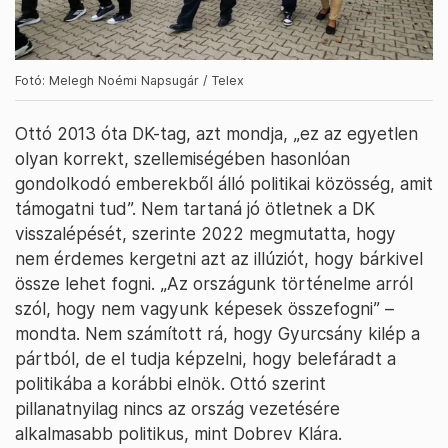
Fotó: Melegh Noémi Napsugár / Telex
Ottó 2013 óta DK-tag, azt mondja, „ez az egyetlen
olyan korrekt, szellemiségében hasonlóan
gondolkodó emberekből álló politikai közösség, amit
támogatni tud”. Nem tartaná jó ötletnek a DK
visszalépését, szerinte 2022 megmutatta, hogy
nem érdemes kergetni azt az illúziót, hogy bárkivel
össze lehet fogni. „Az országunk történelme arról
szól, hogy nem vagyunk képesek összefogni” –
mondta. Nem számított rá, hogy Gyurcsány kilép a
pártból, de el tudja képzelni, hogy belefáradt a
politikába a korábbi elnök. Ottó szerint
pillanatnyilag nincs az ország vezetésére
alkalmasabb politikus, mint Dobrev Klára.