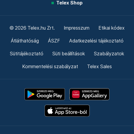
Telex Shop
© 2026 Telex.hu Zrt.
Impresszum
Etikai kódex
Átláthatóság
ÁSZF
Adatkezelési tájékoztató
Sütitájékoztató
Süti beállítások
Szabályzatok
Kommentelési szabályzat
Telex Sales