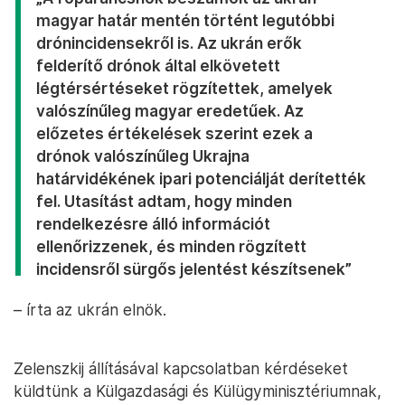
magyar határ mentén történt legutóbbi
drónincidensekről is. Az ukrán erők
felderítő drónok által elkövetett
légtérsértéseket rögzítettek, amelyek
valószínűleg magyar eredetűek. Az
előzetes értékelések szerint ezek a
drónok valószínűleg Ukrajna
határvidékének ipari potenciálját derítették
fel. Utasítást adtam, hogy minden
rendelkezésre álló információt
ellenőrizzenek, és minden rögzített
incidensről sürgős jelentést készítsenek”
– írta az ukrán elnök.
Zelenszkij állításával kapcsolatban kérdéseket
küldtünk a Külgazdasági és Külügyminisztériumnak,