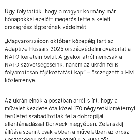
Úgy folytatták, hogy a magyar kormány már
hónapokkal ezelőtt megerősítette a keleti
országrész légterének védelmét.
„Magyarországon október közepéig tart az
Adaptive Hussars 2025 országvédelmi gyakorlat a
NATO keretein belül. A gyakorlatról nemcsak a
NATO szövetségeseink, hanem az ukrán fél is
folyamatosan tájékoztatást kap” – összegzett a HM
közleménye.
Az ukrán elnök a posztban arról is írt, hogy a
művelet kezdete óta közel 170 négyzetkilométernyi
területet szabadítottak fel a dobropiljai
ellentámadással Donyeck megyében. Zelenszkij
állítása szerint csak ebben a műveletben az orosz
veszteségek már megközelítik a 3000 főt.