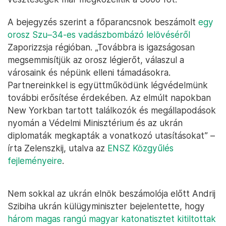
A bejegyzés szerint a főparancsnok beszámolt
egy
orosz Szu–34-es vadászbombázó lelövéséről
Zaporizzsja régióban. „Továbbra is igazságosan
megsemmisítjük az orosz légierőt, válaszul a
városaink és népünk elleni támadásokra.
Partnereinkkel is együttműködünk légvédelmünk
további erősítése érdekében. Az elmúlt napokban
New Yorkban tartott találkozók és megállapodások
nyomán a Védelmi Minisztérium és az ukrán
diplomaták megkapták a vonatkozó utasításokat” –
írta Zelenszkij, utalva az
ENSZ Közgyűlés
fejleményeire
.
Nem sokkal az ukrán elnök beszámolója előtt Andrij
Szibiha ukrán külügyminiszter bejelentette, hogy
három magas rangú magyar katonatisztet kitiltottak