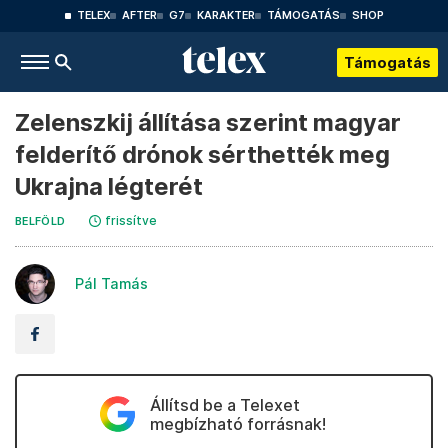
TELEX
AFTER
G7
KARAKTER
TÁMOGATÁS
SHOP
Támogatás
Zelenszkij állítása szerint magyar
felderítő drónok sérthették meg
Ukrajna légterét
frissítve
BELFÖLD
Pál Tamás
Állítsd be a Telexet
megbízható forrásnak!