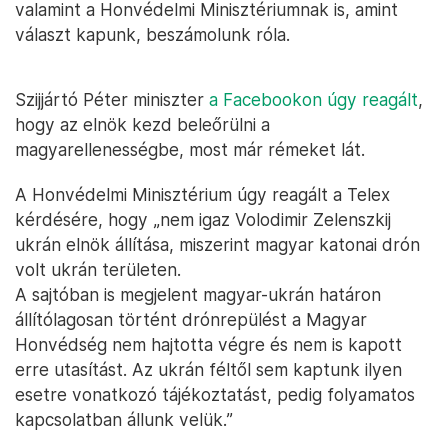
valamint a Honvédelmi Minisztériumnak is, amint
választ kapunk, beszámolunk róla.
Szijjártó Péter miniszter
a Facebookon úgy reagált
,
hogy az elnök kezd beleőrülni a
magyarellenességbe, most már rémeket lát.
A Honvédelmi Minisztérium úgy reagált a Telex
kérdésére, hogy „nem igaz Volodimir Zelenszkij
ukrán elnök állítása, miszerint magyar katonai drón
volt ukrán területen.
A sajtóban is megjelent magyar-ukrán határon
állítólagosan történt drónrepülést a Magyar
Honvédség nem hajtotta végre és nem is kapott
erre utasítást. Az ukrán féltől sem kaptunk ilyen
esetre vonatkozó tájékoztatást, pedig folyamatos
kapcsolatban állunk velük.”