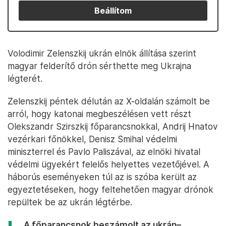
Beállítom
Volodimir Zelenszkij ukrán elnök állítása szerint
magyar felderítő drón sérthette meg Ukrajna
légterét.
Zelenszkij péntek délután az X-oldalán számolt be
arról, hogy katonai megbeszélésen vett részt
Olekszandr Szirszkij főparancsnokkal, Andrij Hnatov
vezérkari főnökkel, Denisz Smihal védelmi
miniszterrel és Pavlo Paliszával, az elnöki hivatal
védelmi ügyekért felelős helyettes vezetőjével. A
háborús eseményeken túl az is szóba került az
egyeztetéseken, hogy feltehetően magyar drónok
repültek be az ukrán légtérbe.
„A főparancsnok beszámolt az ukrán–