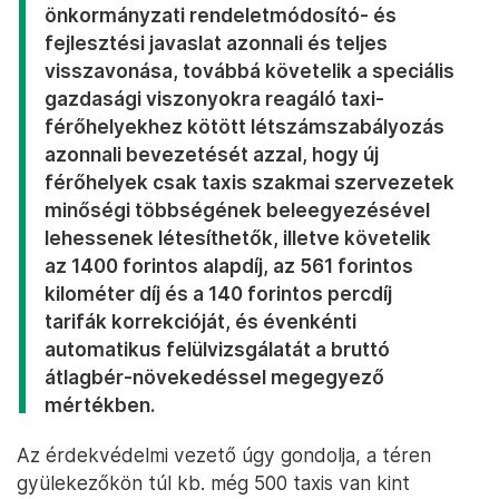
önkormányzati rendeletmódosító- és
fejlesztési javaslat azonnali és teljes
visszavonása, továbbá követelik a speciális
gazdasági viszonyokra reagáló taxi-
férőhelyekhez kötött létszámszabályozás
azonnali bevezetését azzal, hogy új
férőhelyek csak taxis szakmai szervezetek
minőségi többségének beleegyezésével
lehessenek létesíthetők, illetve követelik
az 1400 forintos alapdíj, az 561 forintos
kilométer díj és a 140 forintos percdíj
tarifák korrekcióját, és évenkénti
automatikus felülvizsgálatát a bruttó
átlagbér-növekedéssel megegyező
mértékben.
Az érdekvédelmi vezető úgy gondolja, a téren
gyülekezőkön túl kb. még 500 taxis van kint