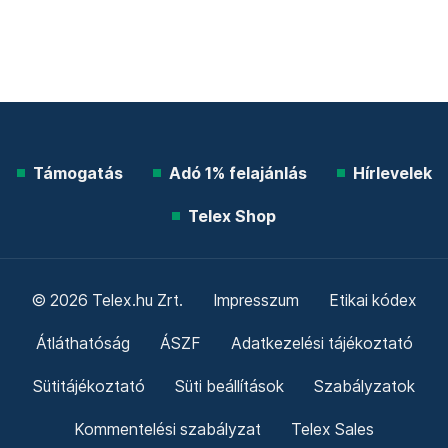
Támogatás
Adó 1% felajánlás
Hírlevelek
Telex Shop
© 2026 Telex.hu Zrt.
Impresszum
Etikai kódex
Átláthatóság
ÁSZF
Adatkezelési tájékoztató
Sütitájékoztató
Süti beállítások
Szabályzatok
Kommentelési szabályzat
Telex Sales