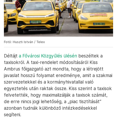
Fotó: Huszti István / Telex
Déltájt
a Fővárosi Közgyűlés ülésén
beszéltek a
taxisokról. A taxi-rendelet módosításáról Kiss
Ambrus főigazgató azt mondta, hogy a létrejött
javaslat hosszú folyamat eredménye, amit a szakmai
szervezetekkel és a kormányhivatallal való
egyeztetés után raktak össze. Kiss szerint a taxisok
felvetették, hogy maximalizálják a taxisok számát,
de erre nincs jogi lehetőség, a „piac tisztítását”
azonban tudnák különböző intézkedésekkel
segíteni.