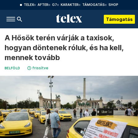
TELEX
AFTER
G7
KARAKTER
TÁMOGATÁS
SHOP
Támogatás
A Hősök terén várják a taxisok,
hogyan döntenek róluk, és ha kell,
mennek tovább
frissítve
BELFÖLD