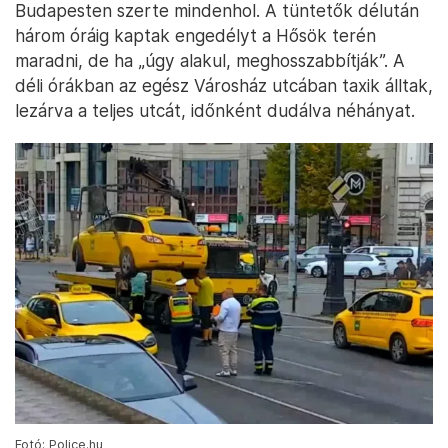
Budapesten szerte mindenhol. A tüntetők délután
három óráig kaptak engedélyt a Hősök terén
maradni, de ha „úgy alakul, meghosszabbítják”. A
déli órákban az egész Városház utcában taxik álltak,
lezárva a teljes utcát, időnként dudálva néhányat.
Fotó: Police.hu