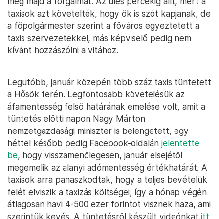
meg majd a forgalmat. Az ülés percekig állt, mert a
taxisok azt követelték, hogy ők is szót kapjanak, de
a főpolgármester szerint a főváros egyeztetett a
taxis szervezetekkel, más képviselő pedig nem
kívánt hozzászólni a vitához.
Legutóbb, január közepén több száz taxis tüntetett
a Hősök terén. Legfontosabb követelésük az
áfamentesség felső határának emelése volt, amit a
tüntetés előtti napon Nagy Márton
nemzetgazdasági miniszter is belengetett, egy
héttel később pedig Facebook-oldalán
jelentette
be
, hogy visszamenőlegesen, január elsejétől
megemelik az alanyi adómentesség értékhatárát. A
taxisok arra panaszkodtak, hogy a teljes bevételük
felét elviszik a taxizás költségei, így a hónap végén
átlagosan havi 4-500 ezer forintot visznek haza, ami
szerintük kevés. A tüntetésről készült videónkat
itt