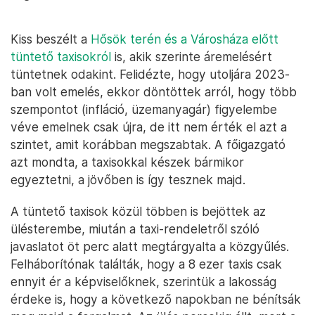
Kiss beszélt a
Hősök terén és a Városháza előtt
tüntető taxisokról
is, akik szerinte áremelésért
tüntetnek odakint. Felidézte, hogy utoljára 2023-
ban volt emelés, ekkor döntöttek arról, hogy több
szempontot (infláció, üzemanyagár) figyelembe
véve emelnek csak újra, de itt nem érték el azt a
szintet, amit korábban megszabtak. A főigazgató
azt mondta, a taxisokkal készek bármikor
egyeztetni, a jövőben is így tesznek majd.
A tüntető taxisok közül többen is bejöttek az
ülésterembe, miután a taxi-rendeletről szóló
javaslatot öt perc alatt megtárgyalta a közgyűlés.
Felháborítónak találták, hogy a 8 ezer taxis csak
ennyit ér a képviselőknek, szerintük a lakosság
érdeke is, hogy a következő napokban ne bénítsák