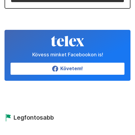
Kövess minket Facebookon is!
Követem!
Legfontosabb