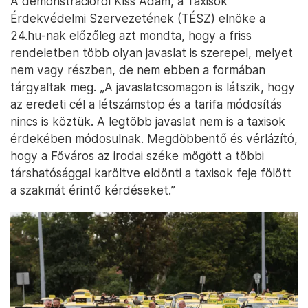
A demonstrációról Kiss Ádám, a Taxisok
Érdekvédelmi Szervezetének (TÉSZ) elnöke a
24.hu-nak előzőleg azt mondta, hogy a friss
rendeletben több olyan javaslat is szerepel, melyet
nem vagy részben, de nem ebben a formában
tárgyaltak meg. „A javaslatcsomagon is látszik, hogy
az eredeti cél a létszámstop és a tarifa módosítás
nincs is köztük. A legtöbb javaslat nem is a taxisok
érdekében módosulnak. Megdöbbentő és vérlázító,
hogy a Főváros az irodai széke mögött a többi
társhatósággal karöltve eldönti a taxisok feje fölött
a szakmát érintő kérdéseket.”