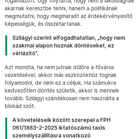
fogalmazott. Úgy folytatta, hogy nem a lakosságnak
akarnak keresztbe tenni, hanem a politikának
megmutatni, hogy megmaradt az érdekérvényesítő
képességük, és összetartanak.
Szilágyi szerint elfogadhatatlan, „hogy nem
szakmai alapon hoznak döntéseket, ez
vérlázító”.
Azt mondta, ha nem jutnak dűlőre a főváros
vezetésével, akkor más eszközökhöz fognak
folyamodni, de nem ez a céljuk. Ha számukra
kedvezőtlen döntés születik, akkor is mennek
tovább. Szilágyi szándékosan nem használta a
blokád szót.
A követeléseik között szerepel a FPH
061/1883-2-2025 iktatószámú taxis
személyszállításra vonatkozó