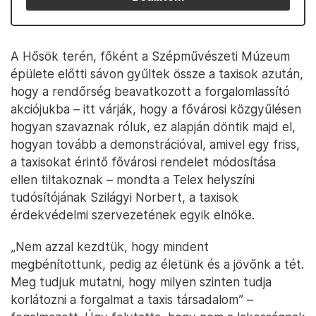
A Hősök terén, főként a Szépművészeti Múzeum
épülete előtti sávon gyűltek össze a taxisok azután,
hogy a rendőrség beavatkozott a forgalomlassító
akciójukba – itt várják, hogy a fővárosi közgyűlésen
hogyan szavaznak róluk, ez alapján döntik majd el,
hogyan tovább a demonstrációval, amivel egy friss,
a taxisokat érintő fővárosi rendelet módosítása
ellen tiltakoznak – mondta a Telex helyszíni
tudósítójának Szilágyi Norbert, a taxisok
érdekvédelmi szervezetének egyik elnöke.
„Nem azzal kezdtük, hogy mindent
megbénítottunk, pedig az életünk és a jövőnk a tét.
Meg tudjuk mutatni, hogy milyen szinten tudja
korlátozni a forgalmat a taxis társadalom” –