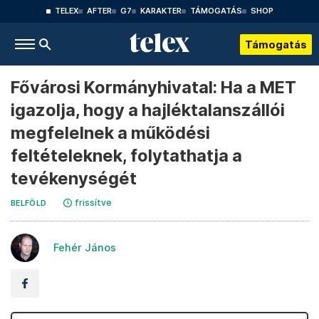
TELEX
AFTER
G7
KARAKTER
TÁMOGATÁS
SHOP
Támogatás
Fővárosi Kormányhivatal: Ha a MET
igazolja, hogy a hajléktalanszállói
megfelelnek a működési
feltételeknek, folytathatja a
tevékenységét
frissítve
BELFÖLD
Fehér János