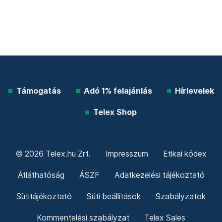
Támogatás
Adó 1% felajánlás
Hírlevelek
Telex Shop
© 2026 Telex.hu Zrt.
Impresszum
Etikai kódex
Átláthatóság
ÁSZF
Adatkezelési tájékoztató
Sütitájékoztató
Süti beállítások
Szabályzatok
Kommentelési szabályzat
Telex Sales