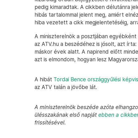
pedig kimaradtak. A cikkben délutánra jele
hibás tartalommal jelent meg, amiért eln
hiba vezetett a cikk megjelentetéséig, ar
A miniszterelnök a posztjában egyébként 
az ATV.hu a beszédéhez is jósolt, azt írta
máskor évek alatt. A napirend előtt minde
azt is elmondom, hogyan lesz Magyarorsz
A hibát
Tordai Bence országgyűlési képvi
az ATV talán a jövőbe lát.
A miniszterelnök beszéde azóta elhangzo
ülésszakának első napját
ebben a cikkben
frissítésével.