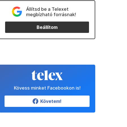
Állítsd be a Telexet
megbízható forrásnak!
Beállítom
Kövess minket Facebookon is!
Követem!