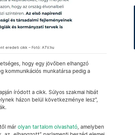
t eredeti cikk – Fotó: ATV.hu
hetséges, hogy egy jövőben elhangzó
cég kommunikációs munkatársa pedig a
pján íródott a cikk. Súlyos szakmai hibát
lynek házon belül következménye lesz”,
ák.
ltől már
olyan tartalom olvasható
, amelyben
, az „elhangzott” parlamenti beszéd elemei