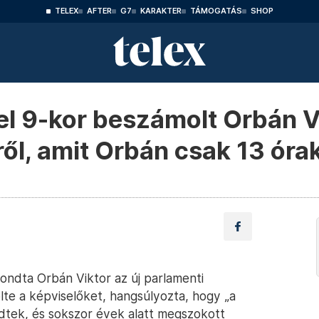
TELEX
AFTER
G7
KARAKTER
TÁMOGATÁS
SHOP
l 9-kor beszámolt Orbán V
ől, amit Orbán csak 13 óra
ondta Orbán Viktor az új parlamenti
lte a képviselőket, hangsúlyozta, hogy „a
ődtek, és sokszor évek alatt megszokott