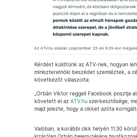
Az ATV.hu oldalán szeptember 22-én 9.09-kor megjelen
Kérdést küldtünk az ATV-nek, hogyan le
miniszterelnöki beszédet szemléztek, a 
következőt válaszolta:
„Orbán Viktor reggeli Facebook posztja ala
követett el az
ATV.hu
szerkesztősége, me
majd jelezte, hogy a cikket azóta korrigált
Valóban, a korábbi cikk helyén 11.30 körü
kizárólag Orbán bejegyzésére hivatkoznak