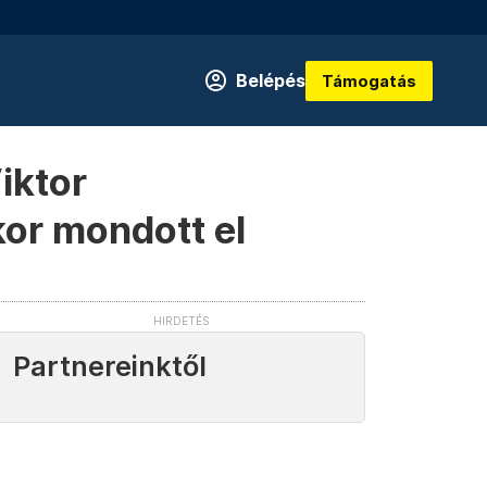
Belépés
Támogatás
iktor
kor mondott el
Partnereinktől