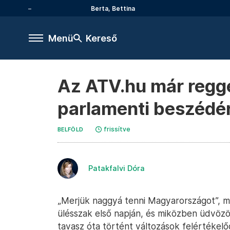
Berta, Bettina
Menü
Kereső
Az ATV.hu már regge
parlamenti beszédér
frissítve
BELFÖLD
Patakfalvi Dóra
„Merjük naggyá tenni Magyarországot”, m
ülésszak első napján, és miközben üdvözö
tavasz óta történt változások felértékel