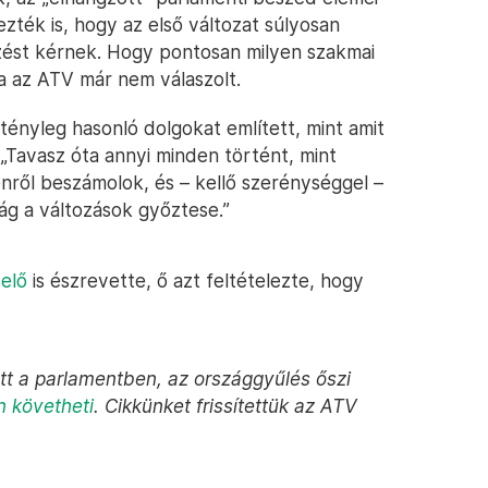
zték is, hogy az első változat súlyosan
ézést kérnek. Hogy pontosan milyen szakmai
ra az ATV már nem válaszolt.
tényleg hasonló dolgokat említett, mint amit
: „Tavasz óta annyi minden történt, mint
nről beszámolok, és – kellő szerénységgel –
ág a változások győztese.”
selő
is észrevette, ő azt feltételezte, hogy
tt a parlamentben, az országgyűlés őszi
 követheti
. Cikkünket frissítettük az ATV