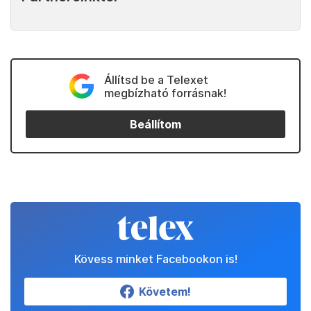
Állítsd be a Telexet
megbízható forrásnak!
Beállítom
Kövess minket Facebookon is!
Követem!