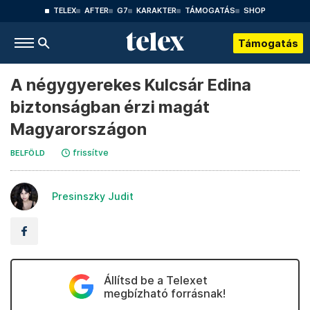
TELEX
AFTER
G7
KARAKTER
TÁMOGATÁS
SHOP
Támogatás
A négygyerekes Kulcsár Edina
biztonságban érzi magát
Magyarországon
frissítve
BELFÖLD
Presinszky Judit
Állítsd be a Telexet
megbízható forrásnak!