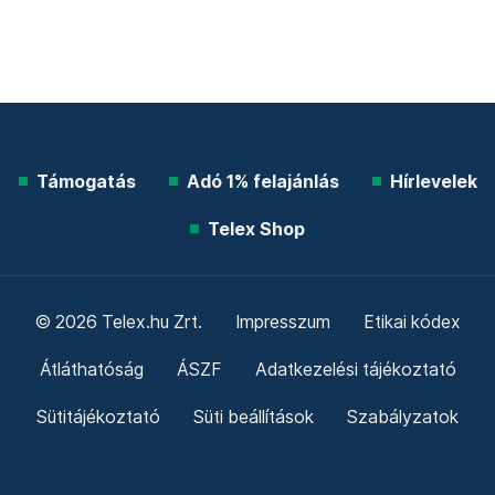
Támogatás
Adó 1% felajánlás
Hírlevelek
Telex Shop
© 2026 Telex.hu Zrt.
Impresszum
Etikai kódex
Átláthatóság
ÁSZF
Adatkezelési tájékoztató
Sütitájékoztató
Süti beállítások
Szabályzatok
Kommentelési szabályzat
Telex Sales