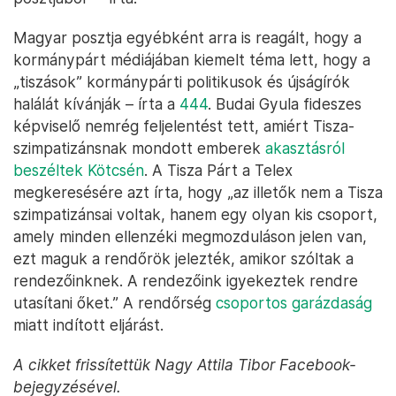
Magyar posztja egyébként arra is reagált, hogy a
kormánypárt médiájában kiemelt téma lett, hogy a
„tiszások” kormánypárti politikusok és újságírók
halálát kívánják – írta a
444
. Budai Gyula fideszes
képviselő nemrég feljelentést tett, amiért Tisza-
szimpatizánsnak mondott emberek
akasztásról
beszéltek Kötcsén
. A Tisza Párt a Telex
megkeresésére azt írta, hogy „az illetők nem a Tisza
szimpatizánsai voltak, hanem egy olyan kis csoport,
amely minden ellenzéki megmozduláson jelen van,
ezt maguk a rendőrök jelezték, amikor szóltak a
rendezőinknek. A rendezőink igyekeztek rendre
utasítani őket.” A rendőrség
csoportos garázdaság
miatt indított eljárást.
A cikket frissítettük Nagy Attila Tibor Facebook-
bejegyzésével.