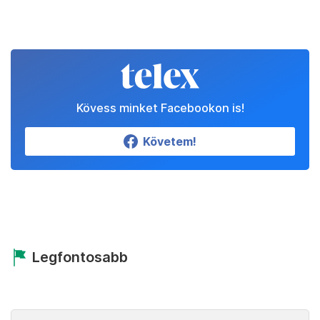
Kövess minket Facebookon is!
Követem!
Legfontosabb