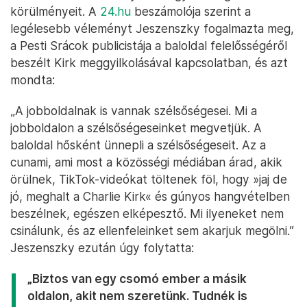
körülményeit. A
24.hu
beszámolója szerint a
legélesebb véleményt Jeszenszky fogalmazta meg,
a Pesti Srácok publicistája a baloldal felelősségéről
beszélt Kirk meggyilkolásával kapcsolatban, és azt
mondta:
„A jobboldalnak is vannak szélsőségesei. Mi a
jobboldalon a szélsőségeseinket megvetjük. A
baloldal hősként ünnepli a szélsőségeseit. Az a
cunami, ami most a közösségi médiában árad, akik
örülnek, TikTok-videókat töltenek föl, hogy »jaj de
jó, meghalt a Charlie Kirk« és gúnyos hangvételben
beszélnek, egészen elképesztő. Mi ilyeneket nem
csinálunk, és az ellenfeleinket sem akarjuk megölni.”
Jeszenszky ezután úgy folytatta:
„Biztos van egy csomó ember a másik
oldalon, akit nem szeretünk. Tudnék is