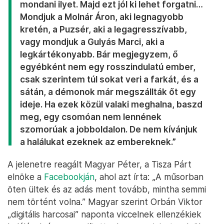
mondani ilyet. Majd ezt jól ki lehet forgatni…
Mondjuk a Molnár Áron, aki legnagyobb
kretén, a Puzsér, aki a legagresszívabb,
vagy mondjuk a Gulyás Marci, aki a
legkártékonyabb. Bár megjegyzem, ő
egyébként nem egy rosszindulatú ember,
csak szerintem túl sokat veri a farkát, és a
sátán, a démonok már megszállták őt egy
ideje. Ha ezek közül valaki meghalna, baszd
meg, egy csomóan nem lennének
szomorúak a jobboldalon. De nem kívánjuk
a halálukat ezeknek az embereknek.”
A jelenetre reagált Magyar Péter, a Tisza Párt
elnöke a
Facebookján
, ahol azt írta: „A műsorban
öten ültek és az adás ment tovább, mintha semmi
nem történt volna.” Magyar szerint Orbán Viktor
„digitális harcosai” naponta viccelnek ellenzékiek