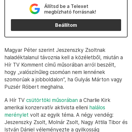
Állítsd be a Telexet
megbízható forrásnak!
Beállítom
Magyar Péter szerint Jeszenszky Zsoltnak
haladéktalanul távoznia kell a közéletből, miután a
Hír TV Komment című műsorában arról beszélt,
hogy „valószínűleg csomóan nem lennének
szomorúak a jobboldalon”, ha Gulyás Márton vagy
Puzsér Róbert meghalna.
A Hír TV
csütörtöki műsorában
a Charlie Kirk
amerikai konzervatív aktivista elleni
halálos
merénylet
volt az egyik téma. A négy vendég:
Jeszenszky Zsolt, Molnár Zsolt, Nagy Attila Tibor és
István Dániel véleményezte a gyilkosság