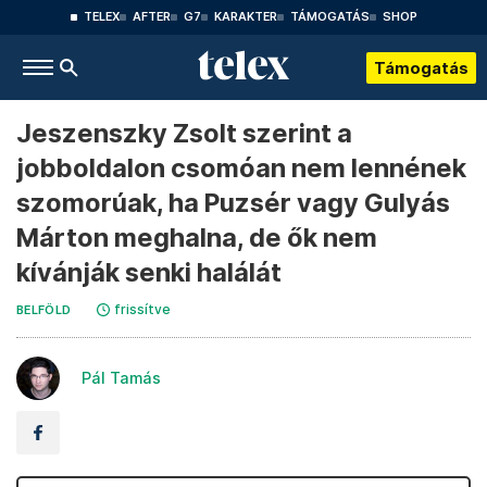
TELEX
AFTER
G7
KARAKTER
TÁMOGATÁS
SHOP
Támogatás
Jeszenszky Zsolt szerint a
jobboldalon csomóan nem lennének
szomorúak, ha Puzsér vagy Gulyás
Márton meghalna, de ők nem
kívánják senki halálát
frissítve
BELFÖLD
Pál Tamás