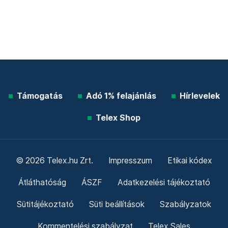
Támogatás
Adó 1% felajánlás
Hírlevelek
Telex Shop
© 2026 Telex.hu Zrt.
Impresszum
Etikai kódex
Átláthatóság
ÁSZF
Adatkezelési tájékoztató
Sütitájékoztató
Süti beállítások
Szabályzatok
Kommentelési szabályzat
Telex Sales