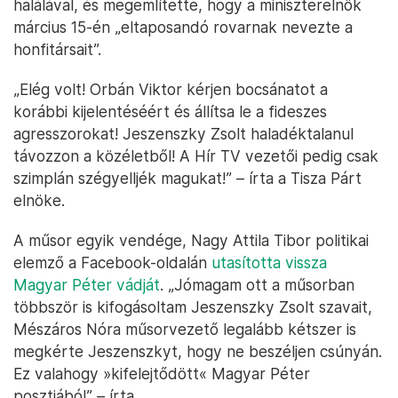
halálával, és megemlítette, hogy a miniszterelnök
március 15-én „eltaposandó rovarnak nevezte a
honfitársait”.
„Elég volt! Orbán Viktor kérjen bocsánatot a
korábbi kijelentéséért és állítsa le a fideszes
agresszorokat! Jeszenszky Zsolt haladéktalanul
távozzon a közéletből! A Hír TV vezetői pedig csak
szimplán szégyelljék magukat!” – írta a Tisza Párt
elnöke.
A műsor egyik vendége, Nagy Attila Tibor politikai
elemző a Facebook-oldalán
utasította vissza
Magyar Péter vádját
. „Jómagam ott a műsorban
többször is kifogásoltam Jeszenszky Zsolt szavait,
Mészáros Nóra műsorvezető legalább kétszer is
megkérte Jeszenszkyt, hogy ne beszéljen csúnyán.
Ez valahogy »kifelejtődött« Magyar Péter
posztjából” – írta.