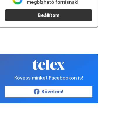
megbízható forrásnak!
Beállítom
Kövess minket Facebookon is!
Követem!