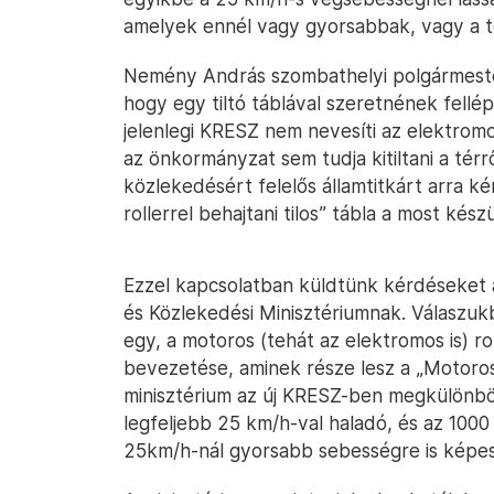
amelyek ennél vagy gyorsabbak, vagy a t
Nemény András szombathelyi polgármeste
hogy egy tiltó táblával szeretnének fellép
jelenlegi KRESZ nem nevesíti az elektromos
az önkormányzat sem tudja kitiltani a térr
közlekedésért felelős államtitkárt arra k
rollerrel behajtani tilos” tábla a most ké
Ezzel kapcsolatban küldtünk kérdéseket a
és Közlekedési Minisztériumnak. Válaszuk
egy, a motoros (tehát az elektromos is) r
bevezetése, aminek része lesz a „Motoros r
minisztérium az új KRESZ-ben megkülönböz
legfeljebb 25 km/h-val haladó, és az 100
25km/h-nál gyorsabb sebességre is képes 