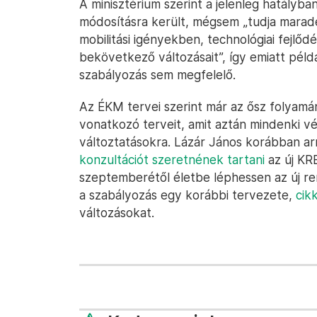
A minisztérium szerint a jelenleg hatály
módosításra került, mégsem „tudja maradé
mobilitási igényekben, technológiai fejlő
bekövetkező változásait”, így emiatt péld
szabályozás sem megfelelő.
Az ÉKM tervei szerint már az ősz folyamá
vonatkozó terveit, amit aztán mindenki v
változtatásokra. Lázár János korábban ar
konzultációt szeretnének tartani
az új KRE
szeptemberétől életbe léphessen az új re
a szabályozás egy korábbi tervezete,
cik
változásokat.