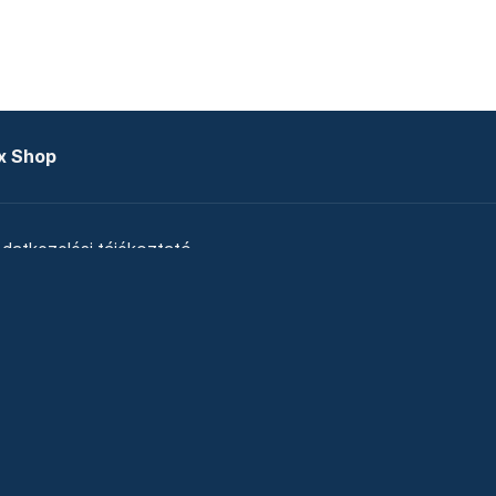
x Shop
datkezelési tájékoztató
zat
Telex Sales