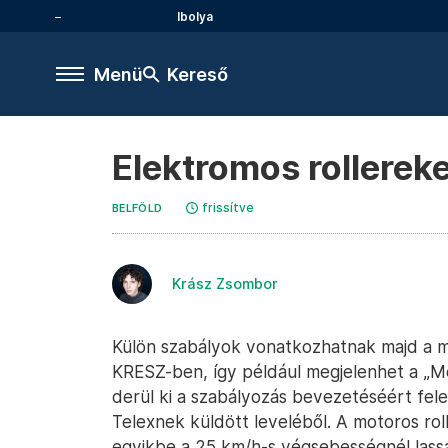
Ibolya
Menü
Kereső
Elektromos rollereke
frissítve
BELFÖLD
Krász Zsombor
Külön szabályok vonatkozhatnak majd a m
KRESZ-ben, így például megjelenhet a „Moto
derül ki a szabályozás bevezetéséért fele
Telexnek küldött leveléből. A motoros rol
egyikbe a 25 km/h-s végsebességnél lassa