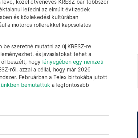
ban lévő, közel ötvenéves KRESZ bár többször
ktalanul lefedni az elmúlt évtizedek
désben és közlekedési kultúrában
ául a motoros rollerekkel kapcsolatos
n be szeretné mutatni az új KRESZ-re
éleményezhet, és javaslatokat tehet a
ról beszélt, hogy
lényegében egy nemzeti
SZ-ről, azzal a céllal, hogy már 2026
ndszer. Februárban a Telex birtokába jutott
künkben bemutattuk
a legfontosabb