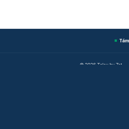
Tám
© 2026 Telex.hu Zrt.
Sütitájékoztató