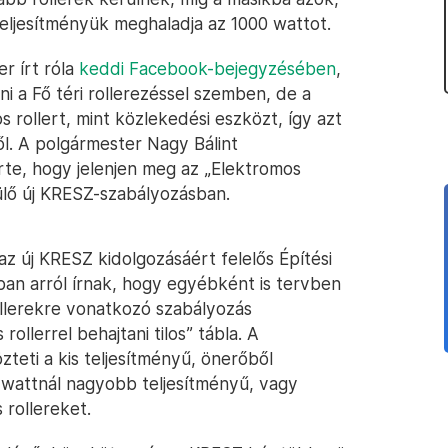
eljesítményük meghaladja az 1000 wattot.
r írt róla
keddi Facebook-bejegyzésében
,
ni a Fő téri rollerezéssel szemben, de a
 rollert, mint közlekedési eszközt, így azt
ől. A polgármester Nagy Bálint
érte, hogy jelenjen meg az „Elektromos
szülő új KRESZ-szabályozásban.
z új KRESZ kidolgozásáért felelős Építési
ban arról írnak, hogy egyébként is tervben
ollerekre vonatkozó szabályozás
ollerrel behajtani tilos” tábla. A
teti a kis teljesítményű, önerőből
0 wattnál nagyobb teljesítményű, vagy
rollereket.