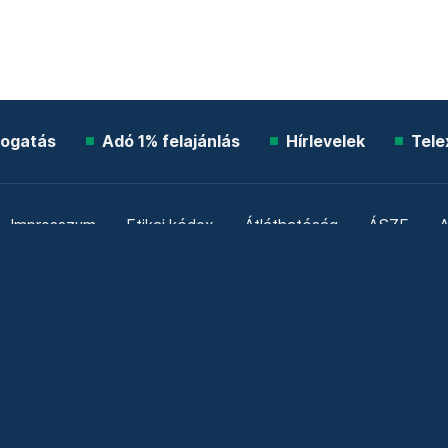
ogatás
Adó 1% felajánlás
Hírlevelek
Tele
Impresszum
Etikai kódex
Átláthatóság
ÁSZF
A
Süti beállítások
Szabályzatok
Kommentelési szabály