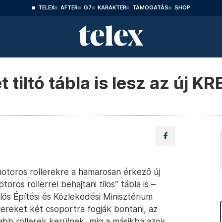
TELEX
AFTER
G7
KARAKTER
TÁMOGATÁS
SHOP
t tiltó tábla is lesz az új 
otoros rollerekre a hamarosan érkező új
ros rollerrel behajtani tilos” tábla is –
lős Építési és Közlekedési Minisztérium
lereket két csoportra fogják bontani, az
bb rollerek kerülnek, míg a másikba azok,