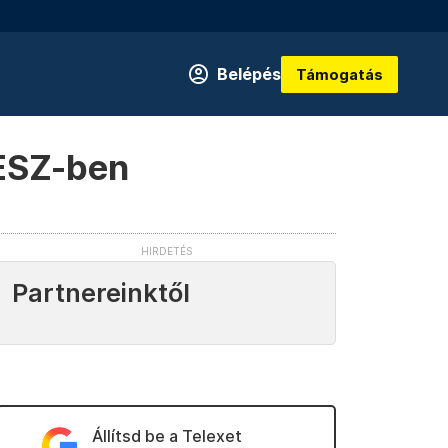
Belépés
Támogatás
KRESZ-ben
Partnereinktől
Állítsd be a Telexet