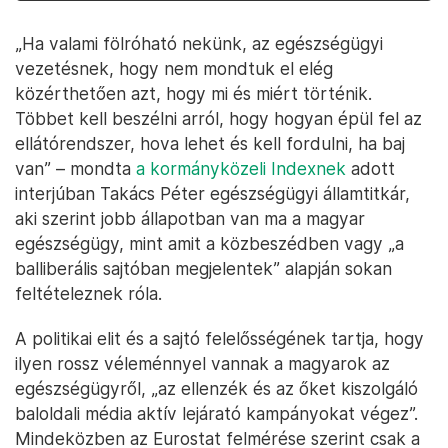
„Ha valami fölróható nekünk, az egészségügyi
vezetésnek, hogy nem mondtuk el elég
közérthetően azt, hogy mi és miért történik.
Többet kell beszélni arról, hogy hogyan épül fel az
ellátórendszer, hova lehet és kell fordulni, ha baj
van” – mondta
a kormányközeli Indexnek
adott
interjúban Takács Péter egészségügyi államtitkár,
aki szerint jobb állapotban van ma a magyar
egészségügy, mint amit a közbeszédben vagy „a
balliberális sajtóban megjelentek” alapján sokan
feltételeznek róla.
A politikai elit és a sajtó felelősségének tartja, hogy
ilyen rossz véleménnyel vannak a magyarok az
egészségügyről, „az ellenzék és az őket kiszolgáló
baloldali média aktív lejárató kampányokat végez”.
Mindeközben az Eurostat felmérése szerint csak a