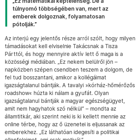
„Ez matematikai képtelenség. De a
túlnyomó többségében van, mert az
emberek dolgoznak, folyamatosan
pótolják.”
Az interjú egy jelentős része arról szólt, hogy milyen
támadásokat kell elviselnie Takácsnak a Tisza
Párttól, és hogy mennyire aktív lett ő maga is a
közösségi médiában. „Ez nekem belülről jön –
napközben szépen csendben teszem a dolgom, de
fel tud bosszantani, amikor a kollégáimat
igazságtalanul bántják. A tavalyi »kórház-hőmérőzős
roadshow« húzta ki nálam a gyufát. Olyan
igazságtalanul bántják a magyar egészségügyet,
amit nem hagyhatok szó nélkül” – mondta az
államtitkár, aki szerint neki is ki kellett mennie az
online térbe, hogy az ő üzenetei is eljussanak az
emberekhez. „Ez láthatóan idegesíti a politikai
ellenfeleimet, ami csak motivál.”