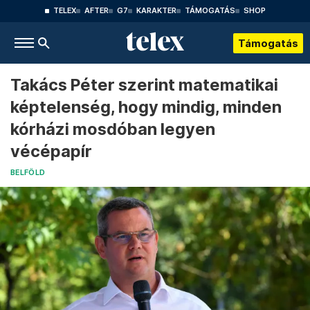
TELEX
AFTER
G7
KARAKTER
TÁMOGATÁS
SHOP
Támogatás
Takács Péter szerint matematikai
képtelenség, hogy mindig, minden
kórházi mosdóban legyen
vécépapír
BELFÖLD