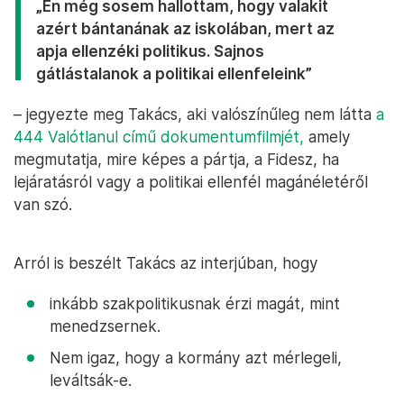
„Én még sosem hallottam, hogy valakit
azért bántanának az iskolában, mert az
apja ellenzéki politikus. Sajnos
gátlástalanok a politikai ellenfeleink”
– jegyezte meg Takács, aki valószínűleg nem látta
a
444 Valótlanul című dokumentumfilmjét,
amely
megmutatja, mire képes a pártja, a Fidesz, ha
lejáratásról vagy a politikai ellenfél magánéletéről
van szó.
Arról is beszélt Takács az interjúban, hogy
inkább szakpolitikusnak érzi magát, mint
menedzsernek.
Nem igaz, hogy a kormány azt mérlegeli,
leváltsák-e.