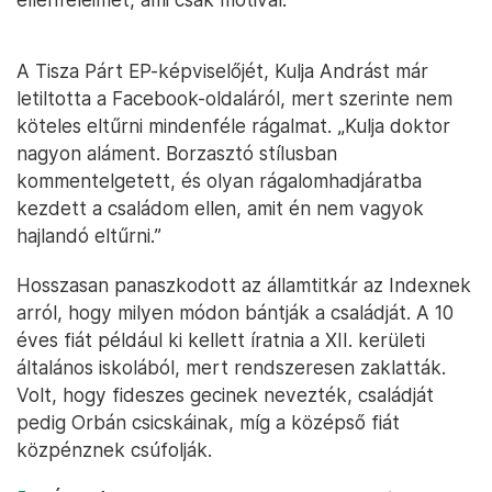
A Tisza Párt EP-képviselőjét, Kulja Andrást már
letiltotta a Facebook-oldaláról, mert szerinte nem
köteles eltűrni mindenféle rágalmat. „Kulja doktor
nagyon aláment. Borzasztó stílusban
kommentelgetett, és olyan rágalomhadjáratba
kezdett a családom ellen, amit én nem vagyok
hajlandó eltűrni.”
Hosszasan panaszkodott az államtitkár az Indexnek
arról, hogy milyen módon bántják a családját. A 10
éves fiát például ki kellett íratnia a XII. kerületi
általános iskolából, mert rendszeresen zaklatták.
Volt, hogy fideszes gecinek nevezték, családját
pedig Orbán csicskáinak, míg a középső fiát
közpénznek csúfolják.