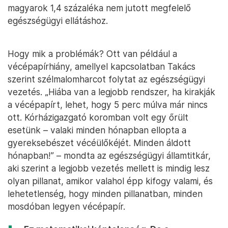
magyarok 1,4 százaléka nem jutott megfelelő
egészségügyi ellátáshoz.
Hogy mik a problémák? Ott van például a
vécépapírhiány, amellyel kapcsolatban Takács
szerint szélmalomharcot folytat az egészségügyi
vezetés. „Hiába van a legjobb rendszer, ha kirakják
a vécépapírt, lehet, hogy 5 perc múlva már nincs
ott. Kórházigazgató koromban volt egy őrült
esetünk – valaki minden hónapban ellopta a
gyereksebészet vécéülőkéjét. Minden áldott
hónapban!” – mondta az egészségügyi államtitkár,
aki szerint a legjobb vezetés mellett is mindig lesz
olyan pillanat, amikor valahol épp kifogy valami, és
lehetetlenség, hogy minden pillanatban, minden
mosdóban legyen vécépapír.