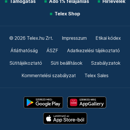
Támogatás
Adó 1% felajánlás
Hírlevelek
Telex Shop
© 2026 Telex.hu Zrt.
Impresszum
Etikai kódex
Átláthatóság
ÁSZF
Adatkezelési tájékoztató
Sütitájékoztató
Süti beállítások
Szabályzatok
Kommentelési szabályzat
Telex Sales