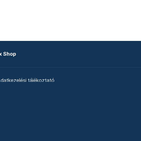
x Shop
datkezelési tájékoztató
zat
Telex Sales