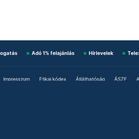
ogatás
Adó 1% felajánlás
Hírlevelek
Tele
Impresszum
Etikai kódex
Átláthatóság
ÁSZF
A
Süti beállítások
Szabályzatok
Kommentelési szabály