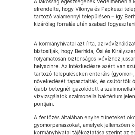
A lakosság egészségének védelmében a k
elrendelte, hogy Vilonya és Papkeszi tele
tartozó valamennyi településen – így Berh
kizárólag forralás után szabad fogyasztani
A kormányhivatal azt írta, az ivóvízhálózat
biztosítják, hogy Berhida, Ősi és Királysz
folyamatosan biztonságos ivóvízhez jussana
helyszínre. Az intézkedésre azért van sz
tartozó településeken enterális (gyomor
növekedését tapasztalták, és csütörtök ó
újabb betegnél igazolódott a szalmonellaf
vízvizsgálatok szalmonella baktérium jelen
pontjain.
A fertőzés általában enyhe tüneteket ok
gyomorpanaszokat, amelyek jellemzően ké
kormányhivatal tájékoztatása szerint az 