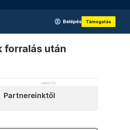
Belépés
Támogatás
 forralás után
Partnereinktől