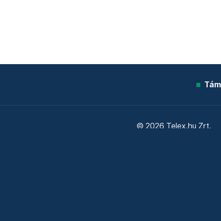
Tám
© 2026 Telex.hu Zrt.
Sütitájékoztató