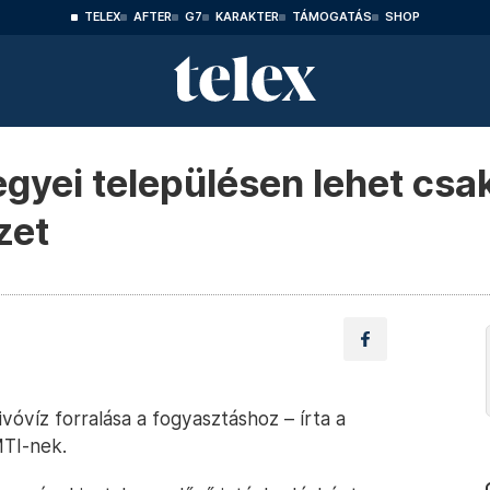
TELEX
AFTER
G7
KARAKTER
TÁMOGATÁS
SHOP
yei településen lehet csak
zet
vóvíz forralása a fogyasztáshoz – írta a
TI-nek.