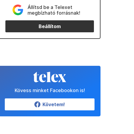
Állítsd be a Telexet
megbízható forrásnak!
Beállítom
Kövess minket Facebookon is!
Követem!