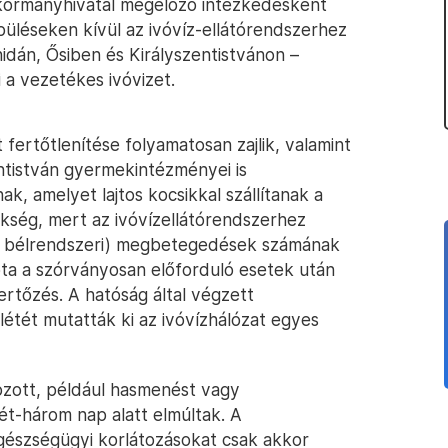
ormányhivatal megelőző intézkedésként
püléseken kívül az ivóvíz-ellátórendszerhez
idán, Ősiben és Királyszentistvánon –
 a vezetékes ivóvizet.
 fertőtlenítése folyamatosan zajlik, valamint
entistván gyermekintézményei is
k, amelyet lajtos kocsikkal szállítanak a
ükség, mert az ivóvízellátórendszerhez
-, bélrendszeri) megbetegedések számának
ta a szórványosan előforduló esetek után
ertőzés. A hatóság által végzett
létét mutatták ki az ivóvízhálózat egyes
ozott, például hasmenést vagy
t-három nap alatt elmúltak. A
egészségügyi korlátozásokat csak akkor