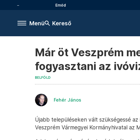
Emőd
Menü
Kereső
Már öt Veszprém meg
fogyasztani az ivóvi
BELFÖLD
Fehér János
Újabb településeken vált szükségessé az i
Veszprém Vármegyei Kormányhivatal az M