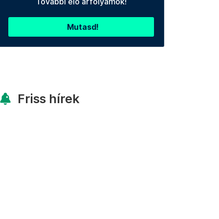
További élő árfolyamok!
Mutasd!
Friss hírek