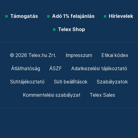
Támogatás
Adó 1% felajánlás
Hírlevelek
Telex Shop
© 2026 Telex.hu Zrt.
Impresszum
Etikai kódex
Átláthatóság
ÁSZF
Adatkezelési tájékoztató
Sütitájékoztató
Süti beállítások
Szabályzatok
Kommentelési szabályzat
Telex Sales