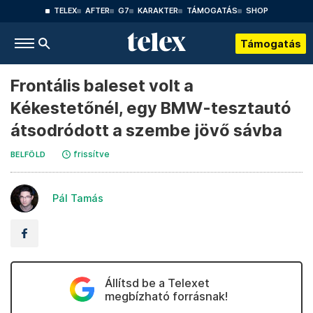
TELEX
AFTER
G7
KARAKTER
TÁMOGATÁS
SHOP
Támogatás
Frontális baleset volt a
Kékestetőnél, egy BMW-tesztautó
átsodródott a szembe jövő sávba
frissítve
BELFÖLD
Pál Tamás
Állítsd be a Telexet
megbízható forrásnak!