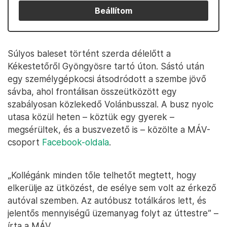
Beállítom
Súlyos baleset történt szerda délelőtt a
Kékestetőről Gyöngyösre tartó úton. Sástó után
egy személygépkocsi átsodródott a szembe jövő
sávba, ahol frontálisan összeütközött egy
szabályosan közlekedő Volánbusszal. A busz nyolc
utasa közül heten – köztük egy gyerek –
megsérültek, és a buszvezető is – közölte a MÁV-
csoport
Facebook-oldala
.
„Kollégánk minden tőle telhetőt megtett, hogy
elkerülje az ütközést, de esélye sem volt az érkező
autóval szemben. Az autóbusz totálkáros lett, és
jelentős mennyiségű üzemanyag folyt az úttestre” –
írta a MÁV.