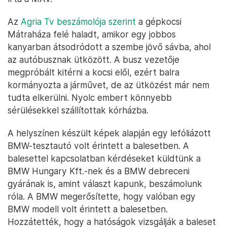
Az
Agria Tv beszámolója szerint
a gépkocsi
Mátraháza felé haladt, amikor egy jobbos
kanyarban átsodródott a szembe jövő sávba, ahol
az autóbusznak ütközött. A busz vezetője
megpróbált kitérni a kocsi elől, ezért balra
kormányozta a járművet, de az ütközést már nem
tudta elkerülni. Nyolc embert könnyebb
sérülésekkel szállítottak kórházba.
A helyszínen készült képek alapján egy lefóliázott
BMW-tesztautó volt érintett a balesetben. A
balesettel kapcsolatban kérdéseket küldtünk a
BMW Hungary Kft.-nek és a BMW debreceni
gyárának is, amint választ kapunk, beszámolunk
róla. A BMW megerősítette, hogy valóban egy
BMW modell volt érintett a balesetben.
Hozzátették, hogy a hatóságok vizsgálják a baleset