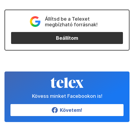
Állítsd be a Telexet
megbízható forrásnak!
Beállítom
Kövess minket Facebookon is!
Követem!