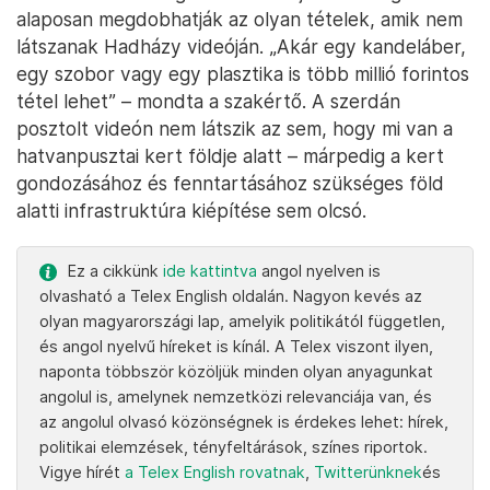
alaposan megdobhatják az olyan tételek, amik nem
látszanak Hadházy videóján. „Akár egy kandeláber,
egy szobor vagy egy plasztika is több millió forintos
tétel lehet” – mondta a szakértő. A szerdán
posztolt videón nem látszik az sem, hogy mi van a
hatvanpusztai kert földje alatt – márpedig a kert
gondozásához és fenntartásához szükséges föld
alatti infrastruktúra kiépítése sem olcsó.
Ez a cikkünk
ide kattintva
angol nyelven is
olvasható a Telex English oldalán. Nagyon kevés az
olyan magyarországi lap, amelyik politikától független,
és angol nyelvű híreket is kínál. A Telex viszont ilyen,
naponta többször közöljük minden olyan anyagunkat
angolul is, amelynek nemzetközi relevanciája van, és
az angolul olvasó közönségnek is érdekes lehet: hírek,
politikai elemzések, tényfeltárások, színes riportok.
Vigye hírét
a Telex English rovatnak
,
Twitterünknek
és