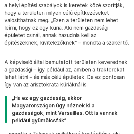
a helyi építési szabályok is keretek közé szorítják,
hogy a területen milyen célú építkezéseket
valósíthatnak meg. „Ezen a területen nem lehet
leírni, hogy ez egy kúria. Aki nem gazdasági
épületet csinál, annak hazudnia kell az
építészeknek, kivitelezőknek” – mondta a szakértő.
A képviselő által bemutatott területen keverednek
a gazdasági – így például az, amiben a traktorokat
lehet látni – és más célú épületek. De ez pontosan
így van az arisztokrata kúriáknál is.
„Ha ez egy gazdaság, akkor
Magyarországon úgy néznek ki a
gazdaságok, mint Versailles. Ott is vannak
például gyümölcsfák”
– mondta a Telexnek nyilatkozó kertépítész, aki