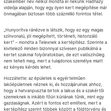
szakember név nélkül mondta el nekünk Hadházy
videója alapján, hogy egy ilyen kert megépítése már
önmagában biztosan több százmillió forintos tétel.
„Hunyorítva ránézve is látszik, hogy ez egy magas
színvonalú, jól megépített, történeti, historizáló
kert” – mondta a Telexnek a kertépítész. Szerinte a
kivitelező minden bizonnyal szívesen publikálná a
kertet szakmai folyóiratokban, de ezt valószínűleg
nem teheti meg, mert a tulajdonos személye miatt
ez kényes kérdés lehet.
Hozzátette: az épületek is egyértelműen
lakóépületnek néznek ki, és hozzájárulnak ahhoz,
hogy a hatvanpusztai birtok a laikus és a szakértői
szemeknek is inkább főúri kúriának tűnik, mint egy
gazdaságnak. Azért is fontos ezt említeni, mert a
kertépítész szerint többek között a földtörvény és