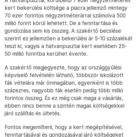
A hatvanpusztai, körülbelül 7 ezer négyzetméteres
kert bekerülési költsége a piacra jellemző mintegy
70 ezer forintos négyzetméterárral számolva 500
millió forint körül lehetett. De a fenntartása és
gondozása sem kis összeg. A szakértő becslése
szerint ez jellemzően a bekerülési ár 5-10 százalékát
teszi ki, vagyis a hatvanpusztai kert esetében 25-
50 millió forintba kerülhet évente.
A szakértő megjegyezte, hogy az országgyűlési
képviselő felvételén látható, többször iskolázott
fák vételára már önmagában, egyenként is több
százezres, nagyobb fák esetén pedig több millió
forintos összeg. És ez még csak maga a vásárlás,
ebben nincs benne a szintén magas költségekkel
járó szállítás és ültetés.
Fontos megemlíteni, hogy a kert megépítésével,
fenntartásával és gondozásával járó költségeket