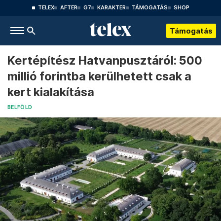
TELEX
AFTER
G7
KARAKTER
TÁMOGATÁS
SHOP
Támogatás
Kertépítész Hatvanpusztáról: 500
millió forintba kerülhetett csak a
kert kialakítása
BELFÖLD