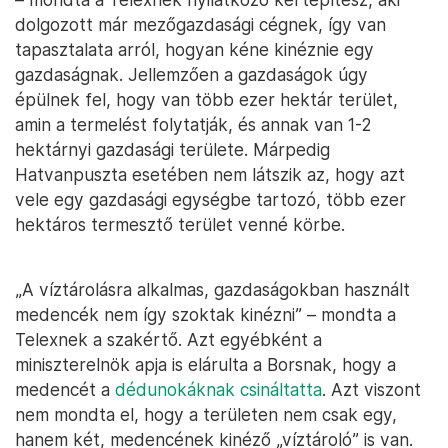
dolgozott már mezőgazdasági cégnek, így van
tapasztalata arról, hogyan kéne kinéznie egy
gazdaságnak. Jellemzően a gazdaságok úgy
épülnek fel, hogy van több ezer hektár terület,
amin a termelést folytatják, és annak van 1-2
hektárnyi gazdasági területe. Márpedig
Hatvanpuszta esetében nem látszik az, hogy azt
vele egy gazdasági egységbe tartozó, több ezer
hektáros termesztő terület venné körbe.
„A víztárolásra alkalmas, gazdaságokban használt
medencék nem így szoktak kinézni” – mondta a
Telexnek a szakértő. Azt egyébként a
miniszterelnök apja is elárulta a Borsnak, hogy a
medencét a
dédunokáknak csináltatta
. Azt viszont
nem mondta el, hogy a területen nem csak egy,
hanem két, medencének kinéző „víztároló” is van.