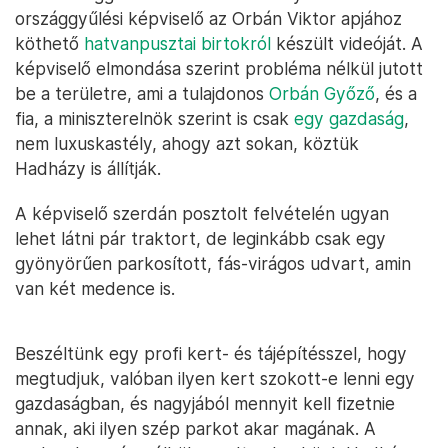
országgyűlési képviselő az Orbán Viktor apjához
köthető
hatvanpusztai birtokról
készült videóját. A
képviselő elmondása szerint probléma nélkül jutott
be a területre, ami a tulajdonos
Orbán Győző
, és a
fia, a miniszterelnök szerint is csak
egy gazdaság
,
nem luxuskastély, ahogy azt sokan, köztük
Hadházy is állítják.
A képviselő szerdán posztolt felvételén ugyan
lehet látni pár traktort, de leginkább csak egy
gyönyörűen parkosított, fás-virágos udvart, amin
van két medence is.
Beszéltünk egy profi kert- és tájépítésszel, hogy
megtudjuk, valóban ilyen kert szokott-e lenni egy
gazdaságban, és nagyjából mennyit kell fizetnie
annak, aki ilyen szép parkot akar magának. A