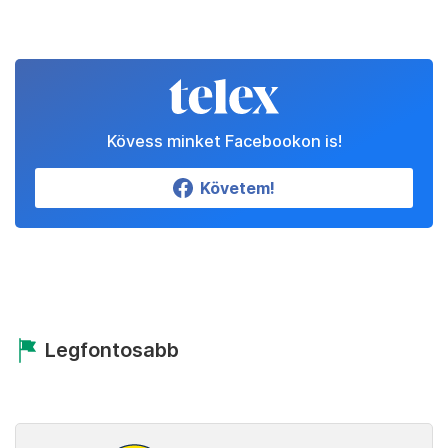
Kövess minket Facebookon is!
Követem!
Legfontosabb