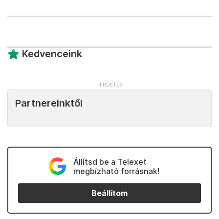
Kedvenceink
Partnereinktől
Állítsd be a Telexet
megbízható forrásnak!
Beállítom