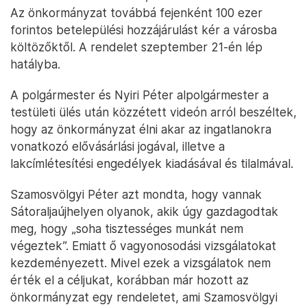
Az önkormányzat továbbá fejenként 100 ezer
forintos betelepülési hozzájárulást kér a városba
költözőktől. A rendelet szeptember 21-én lép
hatályba.
A polgármester és Nyiri Péter alpolgármester a
testületi ülés után közzétett videón arról beszéltek,
hogy az önkormányzat élni akar az ingatlanokra
vonatkozó elővásárlási jogával, illetve a
lakcímlétesítési engedélyek kiadásával és tilalmával.
Szamosvölgyi Péter azt mondta, hogy vannak
Sátoraljaújhelyen olyanok, akik úgy gazdagodtak
meg, hogy „soha tisztességes munkát nem
végeztek”. Emiatt ő vagyonosodási vizsgálatokat
kezdeményezett. Mivel ezek a vizsgálatok nem
érték el a céljukat, korábban már hozott az
önkormányzat egy rendeletet, ami Szamosvölgyi