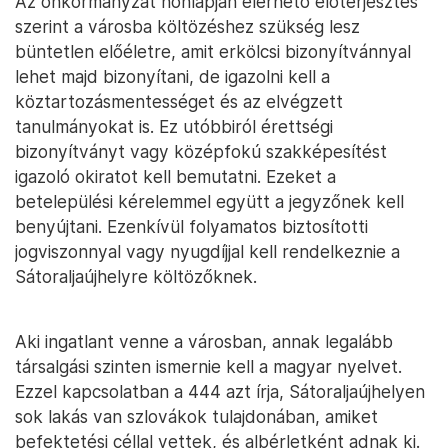
Az önkormányzat honlapján elérhető előterjesztés
szerint a városba költözéshez szükség lesz
büntetlen előéletre, amit erkölcsi bizonyítvánnyal
lehet majd bizonyítani, de igazolni kell a
köztartozásmentességet és az elvégzett
tanulmányokat is. Ez utóbbiról érettségi
bizonyítványt vagy középfokú szakképesítést
igazoló okiratot kell bemutatni. Ezeket a
betelepülési kérelemmel együtt a jegyzőnek kell
benyújtani. Ezenkívül folyamatos biztosítotti
jogviszonnyal vagy nyugdíjjal kell rendelkeznie a
Sátoraljaújhelyre költözőknek.
Aki ingatlant venne a városban, annak legalább
társalgási szinten ismernie kell a magyar nyelvet.
Ezzel kapcsolatban a 444 azt írja, Sátoraljaújhelyen
sok lakás van szlovákok tulajdonában, amiket
befektetési céllal vettek, és albérletként adnak ki.