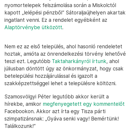
nyomortelepek felszámolása során a Miskolctól
kapott „lelépési pénzből” Sátoraljaújhelyen akartak
ingatlant venni. Ez a rendelet egyébként az
Alaptörvénybe ütközött
.
Nem ez az első település, ahol hasonló rendeletet
hoztak, amióta az önrendelkezési törvény lehetővé
teszi ezt. Legutóbb
Taktaharkányról írtunk
, ahol
júliusban döntött úgy az önkormányzat, hogy csak
betelepülési hozzájárulással és igazolt a
szakképzettséggel lehet a településre költözni.
Szamosvölgyi Péter legutóbb akkor került a
hírekbe, amikor
megfenyegetett egy kommentelőt
Facebookon. Akkor azt írta egy Tisza párti
szimpatizánsnak: „Gyáva senki vagy! Bemértünk!
Találkozunk!”