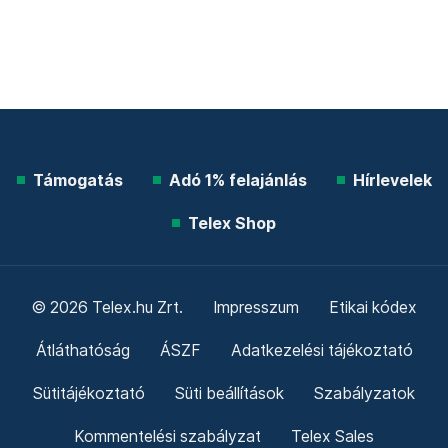
Támogatás
Adó 1% felajánlás
Hírlevelek
Telex Shop
© 2026 Telex.hu Zrt.
Impresszum
Etikai kódex
Átláthatóság
ÁSZF
Adatkezelési tájékoztató
Sütitájékoztató
Süti beállítások
Szabályzatok
Kommentelési szabályzat
Telex Sales