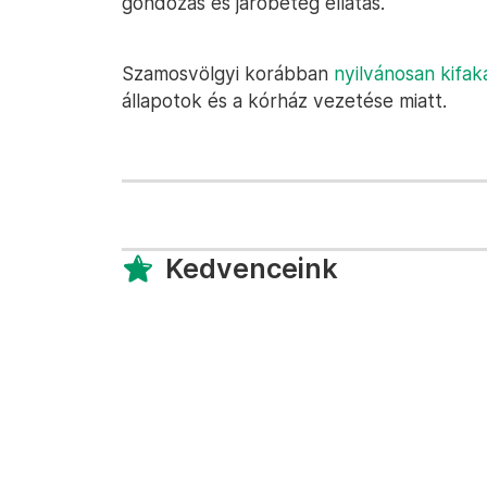
gondozás és járóbeteg ellátás.
Szamosvölgyi korábban
nyilvánosan kifak
állapotok és a kórház vezetése miatt.
Kedvenceink