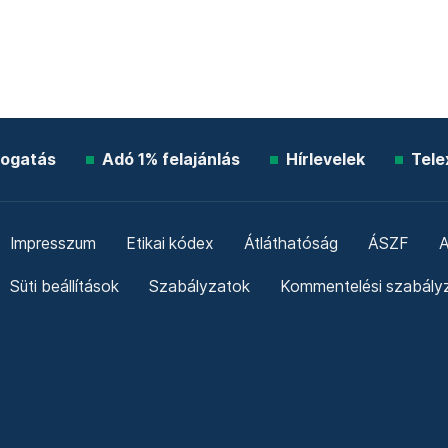
ogatás
Adó 1% felajánlás
Hírlevelek
Tele
Impresszum
Etikai kódex
Átláthatóság
ÁSZF
A
Süti beállítások
Szabályzatok
Kommentelési szabály