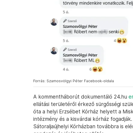
Forrás: Szamosvölgyi Péter Facebook-oldala
A kommentháborút dokumentáló 24.hu
e
ellátási területéről érkező sürgősségi szül
óta a helyi Erzsébet Kórház helyett a Misk
intézmény és a kisvárdai kórház fogadják.
Sátoraljaújhelyi Kórházban továbbra is e