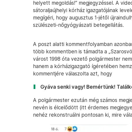
helyett megoldás!” megjegyzéssel. A vide
sátoraljaújhelyi kórház igazgatójának lev
megígéri, hogy augusztus 1-jétől újraindul
szülészeti-nőgyógyászati betegellátás.
A poszt alatti kommentfolyamban azonban f
több kommentben is támadta a „Szarosvölg
várost 1998 óta vezető polgármester nem
hanem a kórházigazgató ígéretében hemzs
kommentjére válaszolta azt, hogy
Gyáva senki vagy! Bemértünk! Találk
A polgármester ezután még számos megje
nevén is élcelődött (itt érdemes megjegy
nehéz rekonstruálni pontosan ki, mire vála