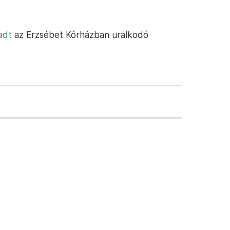
adt
az Erzsébet Kórházban uralkodó