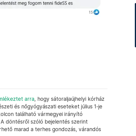
mlékeztet arra
, hogy sátoraljaújhelyi kórház
észeti és nőgyógyászati eseteket július 1-je
olcon található vármegyei irányító
 A döntésről szóló bejelentés szerint
lérhető marad a terhes gondozás, várandós