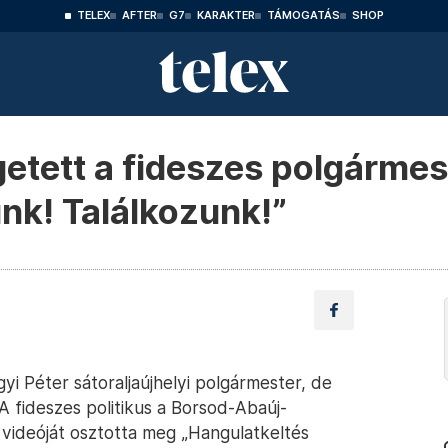
TELEX
AFTER
G7
KARAKTER
TÁMOGATÁS
SHOP
tett a fideszes polgármes
nk! Találkozunk!”
yi Péter sátoraljaújhelyi polgármester, de
 fideszes politikus a Borsod-Abaúj-
ideóját osztotta meg „Hangulatkeltés