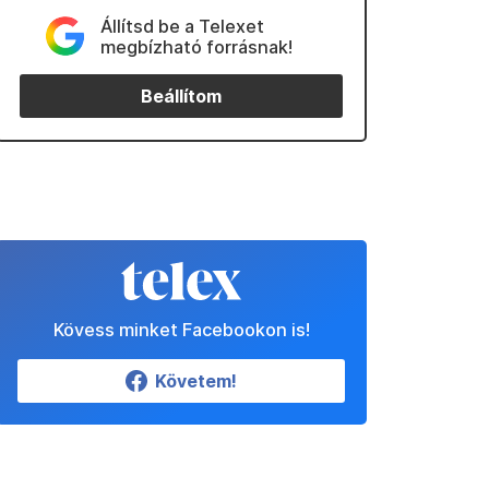
Állítsd be a Telexet
megbízható forrásnak!
Beállítom
Kövess minket Facebookon is!
Követem!