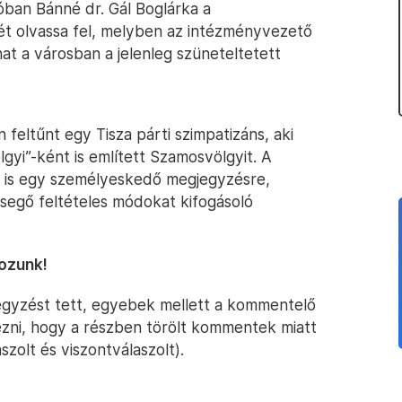
óban Bánné dr. Gál Boglárka a
elét olvassa fel, melyben az intézményvezető
hat a városban a jelenleg szüneteltetett
eltűnt egy Tisza párti szimpatizáns, aki
yi”-ként is említett Szamosvölgyit. A
 is egy személyeskedő megjegyzésre,
egő feltételes módokat kifogásoló
ozunk!
gyzést tett, egyebek mellett a kommentelő
ezni, hogy a részben törölt kommentek miatt
szolt és viszontválaszolt).