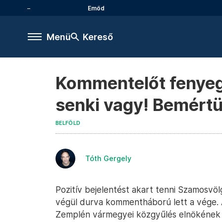
Emőd
Menü
Kereső
Kommentelőt fenyege
senki vagy! Bemértü
BELFÖLD
Tóth Gergely
Pozitív bejelentést akart tenni Szamosvölg
végül durva kommentháború lett a vége. A
Zemplén vármegyei közgyűlés elnökének v