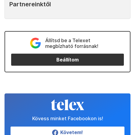
Partnereinktől
Állítsd be a Telexet
megbízható forrásnak!
Beállítom
Kövess minket Facebookon is!
Követem!