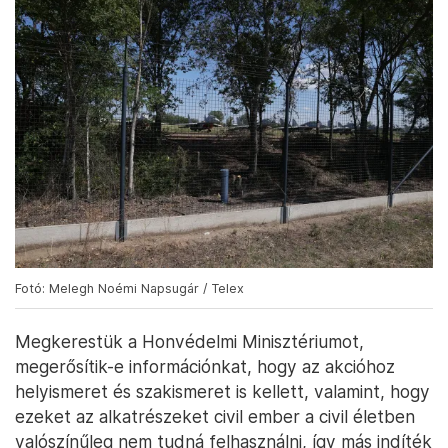
Fotó: Melegh Noémi Napsugár / Telex
Megkerestük a Honvédelmi Minisztériumot,
megerősítik-e információnkat, hogy az akcióhoz
helyismeret és szakismeret is kellett, valamint, hogy
ezeket az alkatrészeket civil ember a civil életben
valószínűleg nem tudná felhasználni, így más indíték