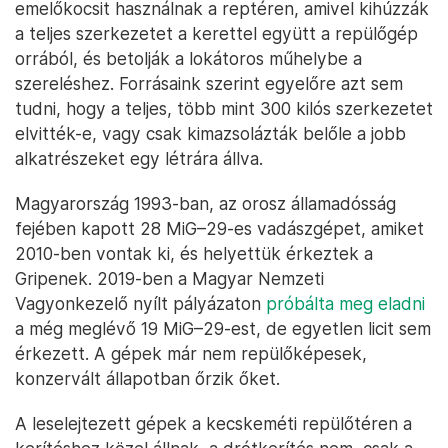
emelőkocsit használnak a reptéren, amivel kihúzzák
a teljes szerkezetet a kerettel együtt a repülőgép
orrából, és betolják a lokátoros műhelybe a
szereléshez. Forrásaink szerint egyelőre azt sem
tudni, hogy a teljes, több mint 300 kilós szerkezetet
elvitték-e, vagy csak kimazsolázták belőle a jobb
alkatrészeket egy létrára állva.
Magyarország 1993-ban, az orosz államadósság
fejében kapott 28 MiG–29-es vadászgépet, amiket
2010-ben vontak ki, és helyettük érkeztek a
Gripenek. 2019-ben a Magyar Nemzeti
Vagyonkezelő nyílt pályázaton
próbálta meg eladni
a még meglévő 19 MiG–29-est, de egyetlen licit sem
érkezett. A gépek már nem repülőképesek,
konzervált állapotban őrzik őket.
A leselejtezett gépek a kecskeméti repülőtéren a