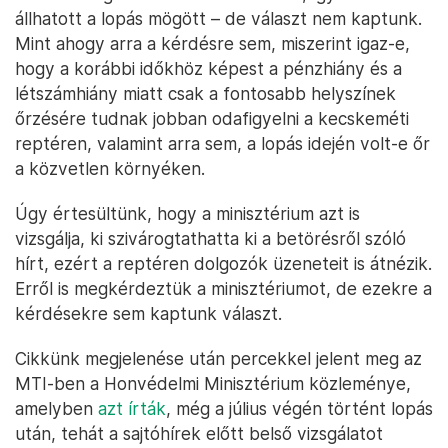
állhatott a lopás mögött – de választ nem kaptunk.
Mint ahogy arra a kérdésre sem, miszerint igaz-e,
hogy a korábbi időkhöz képest a pénzhiány és a
létszámhiány miatt csak a fontosabb helyszínek
őrzésére tudnak jobban odafigyelni a kecskeméti
reptéren, valamint arra sem, a lopás idején volt-e őr
a közvetlen környéken.
Úgy értesültünk, hogy a minisztérium azt is
vizsgálja, ki szivárogtathatta ki a betörésről szóló
hírt, ezért a reptéren dolgozók üzeneteit is átnézik.
Erről is megkérdeztük a minisztériumot, de ezekre a
kérdésekre sem kaptunk választ.
Cikkünk megjelenése után percekkel jelent meg az
MTI-ben a Honvédelmi Minisztérium közleménye,
amelyben
azt írták
, még a július végén történt lopás
után, tehát a sajtóhírek előtt belső vizsgálatot