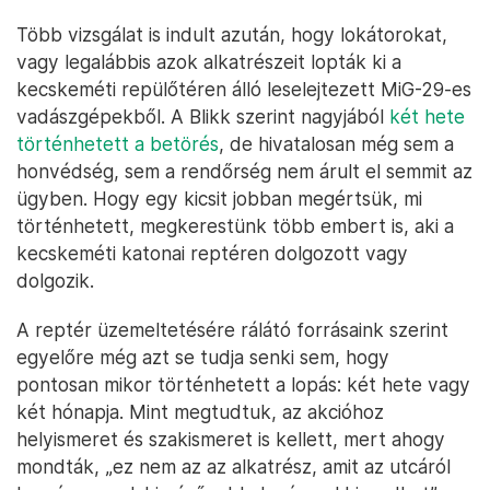
Több vizsgálat is indult azután, hogy lokátorokat,
vagy legalábbis azok alkatrészeit lopták ki a
kecskeméti repülőtéren álló leselejtezett MiG-29-es
vadászgépekből. A Blikk szerint nagyjából
két hete
történhetett a betörés
, de hivatalosan még sem a
honvédség, sem a rendőrség nem árult el semmit az
ügyben. Hogy egy kicsit jobban megértsük, mi
történhetett, megkerestünk több embert is, aki a
kecskeméti katonai reptéren dolgozott vagy
dolgozik.
A reptér üzemeltetésére rálátó forrásaink szerint
egyelőre még azt se tudja senki sem, hogy
pontosan mikor történhetett a lopás: két hete vagy
két hónapja. Mint megtudtuk, az akcióhoz
helyismeret és szakismeret is kellett, mert ahogy
mondták, „ez nem az az alkatrész, amit az utcáról