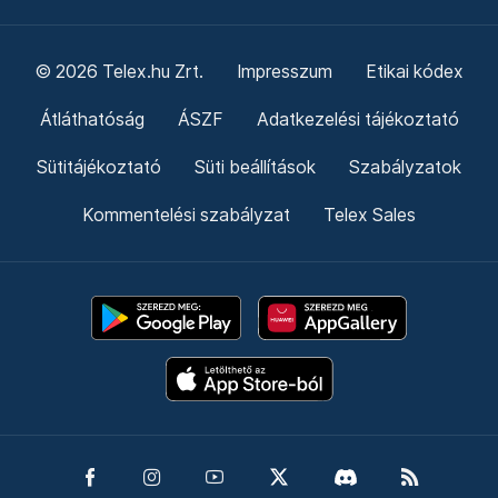
© 2026 Telex.hu Zrt.
Impresszum
Etikai kódex
Átláthatóság
ÁSZF
Adatkezelési tájékoztató
Sütitájékoztató
Süti beállítások
Szabályzatok
Kommentelési szabályzat
Telex Sales