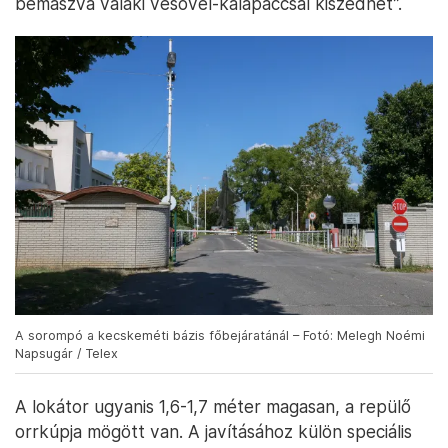
bemászva valaki vésővel-kalapáccsal kiszedhet”.
A sorompó a kecskeméti bázis főbejáratánál – Fotó: Melegh Noémi
Napsugár / Telex
A lokátor ugyanis 1,6-1,7 méter magasan, a repülő
orrkúpja mögött van. A javításához külön speciális