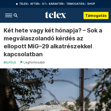
TELEX
AFTER
G7
KARAKTER
TÁMOGATÁS
SHOP
Támogatás
Két hete vagy két hónapja? – Sok a
megválaszolandó kérdés az
ellopott MiG–29 alkatrészekkel
kapcsolatban
Legfontosabb
BELFÖLD