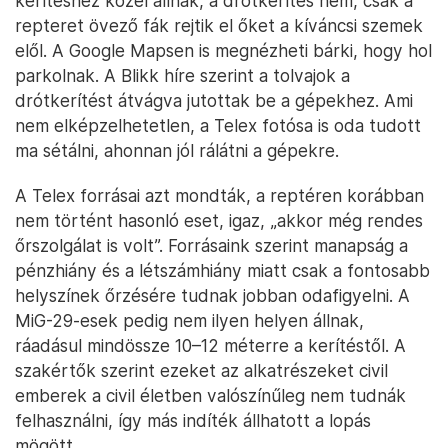
kerítéshez közel állnak, a drótkerítés nem, csak a
repteret övező fák rejtik el őket a kíváncsi szemek
elől. A Google Mapsen is megnézheti bárki, hogy hol
parkolnak. A Blikk híre szerint a tolvajok a
drótkerítést átvágva jutottak be a gépekhez. Ami
nem elképzelhetetlen, a Telex fotósa is oda tudott
ma sétálni, ahonnan jól rálátni a gépekre.
A Telex forrásai azt mondták, a reptéren korábban
nem történt hasonló eset, igaz, „akkor még rendes
őrszolgálat is volt”. Forrásaink szerint manapság a
pénzhiány és a létszámhiány miatt csak a fontosabb
helyszínek őrzésére tudnak jobban odafigyelni. A
MiG-29-esek pedig nem ilyen helyen állnak,
ráadásul mindössze 10–12 méterre a kerítéstől. A
szakértők szerint ezeket az alkatrészeket civil
emberek a civil életben valószínűleg nem tudnák
felhasználni, így más indíték állhatott a lopás
mögött.