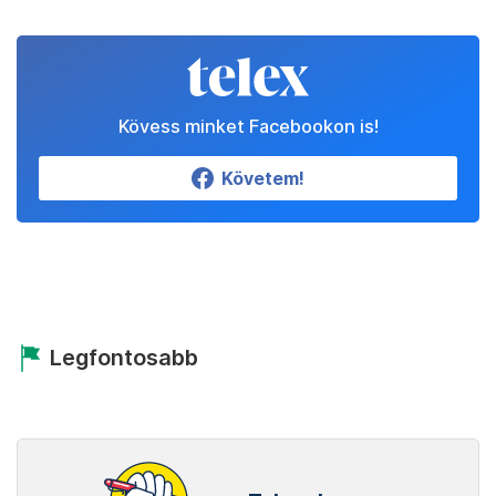
Kövess minket Facebookon is!
Követem!
Legfontosabb