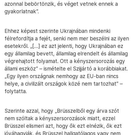
azonnal bebörtönzik, és véget vetnek ennek a
gyakorlatnak”.
Ehhez képest szerinte Ukrajnában mindenki
félrefordítja a fejét, senki nem mer beszélni az ilyen
esetekről. „[…] ez azt jelenti, hogy Ukrajnában ez
egy államilag bevett, államilag elrendelt és államilag
végrehajtott folyamat. Ott a kényszersorozás egy
állami eszköz” – ismételte el Szijjártó a korábbiakat.
„Egy ilyen országnak nemhogy az EU-ban nincs
helye, a civilizált országok közé nem tartozhat” –
folytatta.
Szerinte azzal, hogy „Brüsszelből egy árva szót
nem szóltak a kényszersorozások miatt, ezzel
Brüsszel elismeri azt, hogy ők ezt elnézik, ők ezt
jóváhagyják, és Brüsszel hallgatólagos vagy nem