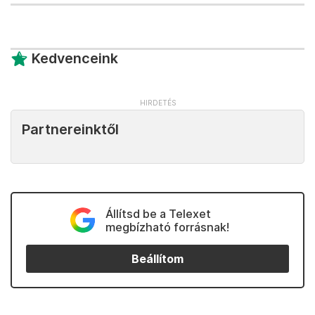
Kedvenceink
Partnereinktől
Állítsd be a Telexet
megbízható forrásnak!
Beállítom