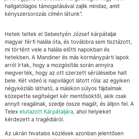
hallgatólagos támogatásával zajlik mindaz, amit
kényszersorozás címén látunk”.
Hetek teltek el Sebestyén József kárpátaljai
magyar férfi halála óta, és továbbra sem tisztázott,
mi történt vele a halála előtti napokban és
hetekben. A Mandiner és más kormánypárti lapok
arról írtak, hogy a mozgósítás során annyira
megverték, hogy az ott szerzett sérüléseibe halt
bele. Két videó is napvilágot látott róla: az egyiken
négykézláb látható, a másikon súlyos fájdalmak
közepette segítséget kér mentősöktől, akik csak
annyit reagálnak, szedje össze magát, és álljon fel. A
Telex
elutazott Kárpátaljára,
ahol helyieket
kérdezett a tragédiáról.
Az ukrán hivatalos közlések azonban jelentősen