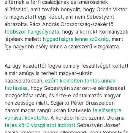
eltérnek a férfi családjának és ismerőseinek
állításaitól, amit tovább bonyolít, hogy Orbán Viktor
is megosztott egy képet, ami nem Sebestyént
ábrázolta. Rácz András Oroszország-szakértő
többször hangsúlyozta,
hogy a korrekt kormányzati
lépések mellett
higgadtságra lenne szükség,
mert
így nagyobb esély lenne a szakszerű vizsgálatra.
Az ügy kezdettől fogva komoly feszültséget keltett
a már amúgy is terhelt magyar–ukrán
kapcsolatokban,
ezért kiemelten fontos annak
tisztázása,
hogy Sebestyén szerzett-e sérüléseket
mozgósítása után, és érte-e bántalmazás magyar
nemzetisége miatt. Szijjártó Péter Brüsszelben
három magas rangú ukrán tisztviselő
felelősségre
vonását követelte.
A korábbi hírek szerint Ukrajna
teljes körű vizsgálatot indított
Sebestyén József
halála ügyében, ennek ellentmond, hogy Sebestyén