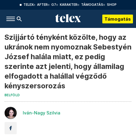
TELEX
AFTER
G7
KARAKTER
TÁMOGATÁS
SHOP
Támogatás
Szijjártó tényként közölte, hogy az
ukránok nem nyomoznak Sebestyén
József halála miatt, ez pedig
szerinte azt jelenti, hogy államilag
elfogadott a halállal végződő
kényszersorozás
BELFÖLD
Iván-Nagy Szilvia