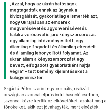
„Azzal, hogy az ukrán hatóságok
megtagadták ennek az ügynek a
kivizsgálását, gyakorlatilag elismerték azt,
hogy Ukrajnában az emberek
megverésével és agyonverésével és
halálra verésével is járó kényszersorozás
egy államilag intézményesített, egy
államilag elfogadott és államilag elrendelt
és államilag lebonyolított folyamat. Az
ukrán állam a kényszersorozást egy
bevett, elfogadott gyakorlatként hajtja
végre” – tett kemény kijelentéseket a
külügyminiszter.
Szijjártó Péter szerint egy normális, civilizált
országban azonnal eljárás indul hasonló esetben,
„azonnal kézre kerítik az elkövetőket, azokat meg a
főnökeiket, akik ezt jóváhagyták, mert elnézték,