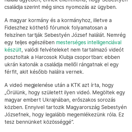
családja szerint még sincs nyomozás az ügyben.
A magyar kormány és a kormányhoz, illetve a
Fideszhez köthető fórumok folyamatosan a
felszínen tartják Sebestyén József halálát. Nemrég
egy teljes egészében
mesterséges intelligenciával
készült
, valódi felvételeket nem tartalmazó videót
posztoltak a Harcosok Klubja csoportban: ebben
ukrán katonák a családja mellől rángatnak el egy
férfit, akit később halálra vernek.
A videó megjelenése után a KTK azt írta, hogy
„Örülünk, hogy született ilyen videó. Megöltek egy
magyar embert Ukrajnában, erőszakos sorozás
közben. Ennyivel tartozik Magyarország Sebestyén
Józsefnek, hogy legalább megemlékezünk róla. Ez
tesz bennünket közösséggé”.