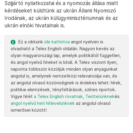
Szijjártó nyilatkozatai és a nyomozás állása miatt
kérdéseket küldtünk az ukrán Állami Nyomozó
Irodának, az ukrán külügyminisztériumnak és az
ukrán elnöki hivatalnak is.
Ez a cikkünk
ide kattintva
angol nyelven is
olvasható a Telex English oldalán. Nagyon kevés az
olyan magyarországi lap, amelyik politikától független,
és angol nyelvű híreket is kínál. A Telex viszont ilyen,
naponta többször közöljük minden olyan anyagunkat
angolul is, amelynek nemzetközi relevanciája van, és
az angolul olvasó közönségnek is érdekes lehet: hírek,
politikai elemzések, tényfeltárások, színes riportok.
Vigye hírét
a Telex English rovatnak
,
Twitterünknek
és
angol nyelvű heti hírlevelünknek
az angolul olvasó
ismerősei között!