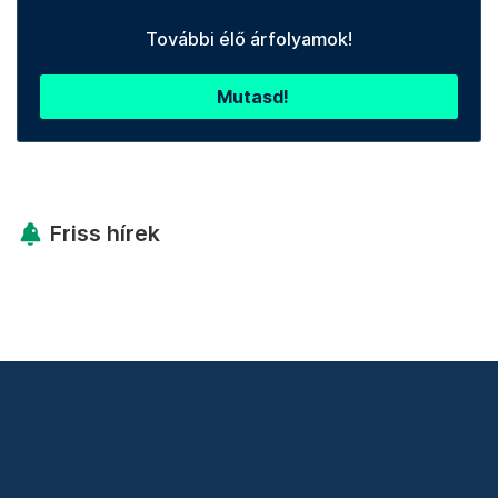
További élő árfolyamok!
Mutasd!
Friss hírek
Támogatás
Adó 1% felajánlás
Hírlevelek
Telex Shop