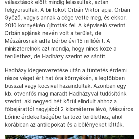
választások előtt mindig lelassultak, aztán
felgyorsultak. A birtokot Orbán Viktor apja, Orbán
Győző, vagyis annak a cége vette meg, és ekkor,
2010 környékén újították fel. A képviselő szerint
Orbán apjának nevén volt a terület, de
Mészárosnak adta bérbe évi 15 millióért. A
miniszterelnök azt mondja, hogy nincs köze a
területhez, de Hadházy szerint ez sántít.
Hadházy idegenvezetése után a tüntetés érdemi
része véget ért hat óra környékén, a legtöbben
busszal vagy kocsival hazaindultak. Azonban egy
kb. ötvenfős mag maradt Hadházyval tudósítónk
szerint, aki negyed hét körül elindult ahhoz a
főbejárattól nagyjából 2 kilométerre lévő, Mészáros
Lőrinc érdekeltségébe tartozó területhez, ahol
korábban az antilopokat és a bölényeket látták.