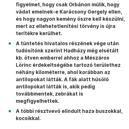
figyelmet, hogy csak Orbánon múlik, hogy
vádat emelnek-e Karácsony Gergely ellen,
és hogy nagyon kemény őszre kell készülni,
mert az ellehetetlenítési törvény is újra
terítékre kerülhet.
A tüntetés hivatalos részének vége után
tudósítónk szerint Hadházy még elsétált
kb. ötven emberrel ahhoz a Mészáros
Lőrinc érdekeltségébe tartozó területhez
néhány kilométerre, ahol korábban az
antilopokat látták. A fák alatt hűsölő
antilopokat látták is, akik pedig
továbbmentek, zebrákat is
megfigyelhettek.
A többi résztvevő elindult haza buszokkal,
kocsikkal.