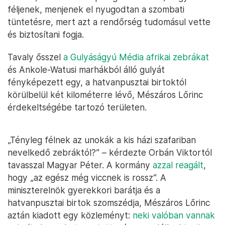
féljenek, menjenek el nyugodtan a szombati
tüntetésre, mert azt a rendőrség tudomásul vette
és biztosítani fogja.
Tavaly ősszel
a Gulyáságyú Média
afrikai zebrákat
és Ankole-Watusi marhákból álló gulyát
fényképezett egy, a hatvanpusztai birtoktól
körülbelül két kilométerre lévő, Mészáros Lőrinc
érdekeltségébe tartozó területen.
„Tényleg félnek az unokák a kis házi szafariban
nevelkedő zebráktól?” – kérdezte Orbán Viktortól
tavasszal Magyar Péter. A kormány
azzal reagált
,
hogy „az egész még viccnek is rossz”. A
miniszterelnök gyerekkori barátja és a
hatvanpusztai birtok szomszédja, Mészáros Lőrinc
aztán kiadott egy közleményt:
neki valóban vannak