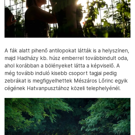
A fák alatt pihenő antilopokat látták is a helyszínen,
majd Hadházy kb. húsz emberrel továbbindult oda,
ahol korábban a bölényeket látta a képviselő. A
még tovább induló kisebb csoport tagjai pedig
zebrákat is megfigyelhettek Mészáros Lőrinc egyik
cégének Hatvanpusztához közeli telephelyénél.