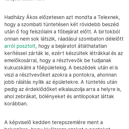
Hadházy Ákos előzetesen azt mondta a Telexnek,
hogy a szombati tüntetésen két rövidebb beszéd
után ő fog felszólalni a főbejárat előtt. A birtokból
onnan nem sok látszik, ráadásul szombaton délelőtt
arról posztolt
, hogy a bejáratot átláthatatlan
kerítéssel zárták le, ezért készültek létrákkal és az
emelőkosárral, hogy a résztvevők be tudjanak
kukucskálni a főépületekig. A beszédek után el is
viszi a résztvevőket azokra a pontokra, ahonnan
jobb rálátás nyílik az épületekre. A tüntetés után
pedig az érdeklődőket elkalauzolja arra a helyre is,
ahol zebrákat, bölényeket és antilopokat láttak
korábban.
A képviselő kedden terepszemlére ment a