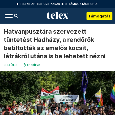
TELEX
AFTER
G7
KARAKTER
TÁMOGATÁS
SHOP
Támogatás
Hatvanpusztára szervezett
tüntetést Hadházy, a rendőrök
betiltották az emelős kocsit,
létrákról utána is be lehetett nézni
frissítve
BELFÖLD