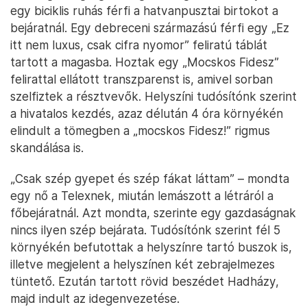
egy biciklis ruhás férfi a hatvanpusztai birtokot a
bejáratnál. Egy debreceni származású férfi egy „Ez
itt nem luxus, csak cifra nyomor” feliratú táblát
tartott a magasba. Hoztak egy „Mocskos Fidesz”
felirattal ellátott transzparenst is, amivel sorban
szelfiztek a résztvevők. Helyszíni tudósítónk szerint
a hivatalos kezdés, azaz délután 4 óra környékén
elindult a tömegben a „mocskos Fidesz!” rigmus
skandálása is.
„Csak szép gyepet és szép fákat láttam” – mondta
egy nő a Telexnek, miután lemászott a létráról a
főbejáratnál. Azt mondta, szerinte egy gazdaságnak
nincs ilyen szép bejárata. Tudósítónk szerint fél 5
környékén befutottak a helyszínre tartó buszok is,
illetve megjelent a helyszínen két zebrajelmezes
tüntető. Ezután tartott rövid beszédet Hadházy,
majd indult az idegenvezetése.