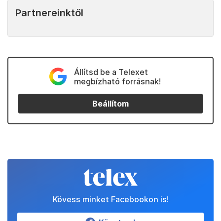
Partnereinktől
Állítsd be a Telexet
megbízható forrásnak!
Beállítom
Kövess minket Facebookon is!