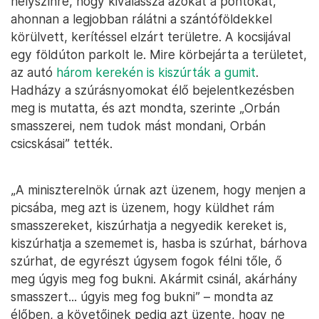
helyszínre, hogy kiválassza azokat a pontokat,
ahonnan a legjobban rálátni a szántóföldekkel
körülvett, kerítéssel elzárt területre. A kocsijával
egy földúton parkolt le. Mire körbejárta a területet,
az autó
három kerekén is kiszúrták a gumit
.
Hadházy a szúrásnyomokat élő bejelentkezésben
meg is mutatta, és azt mondta, szerinte „Orbán
smasszerei, nem tudok mást mondani, Orbán
csicskásai” tették.
„A miniszterelnök úrnak azt üzenem, hogy menjen a
picsába, meg azt is üzenem, hogy küldhet rám
smasszereket, kiszúrhatja a negyedik kereket is,
kiszúrhatja a szememet is, hasba is szúrhat, bárhova
szúrhat, de egyrészt úgysem fogok félni tőle, ő
meg úgyis meg fog bukni. Akármit csinál, akárhány
smasszert... úgyis meg fog bukni” – mondta az
élőben, a követőinek pedig azt üzente, hogy ne