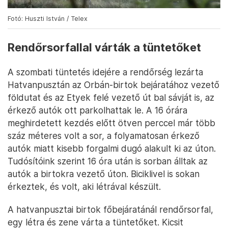
Fotó: Huszti István / Telex
Rendőrsorfallal várták a tüntetőket
A szombati tüntetés idejére a rendőrség lezárta
Hatvanpusztán az Orbán-birtok bejáratához vezető
földutat és az Etyek felé vezető út bal sávját is, az
érkező autók ott parkolhattak le. A 16 órára
meghirdetett kezdés előtt ötven perccel már több
száz méteres volt a sor, a folyamatosan érkező
autók miatt kisebb forgalmi dugó alakult ki az úton.
Tudósítóink szerint 16 óra után is sorban álltak az
autók a birtokra vezető úton. Biciklivel is sokan
érkeztek, és volt, aki létrával készült.
A hatvanpusztai birtok főbejáratánál rendőrsorfal,
egy létra és zene várta a tüntetőket. Kicsit