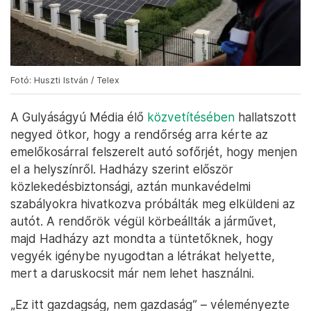
Fotó: Huszti István / Telex
A Gulyáságyú Média élő
közvetítésében
hallatszott
negyed ötkor, hogy a rendőrség arra kérte az
emelőkosárral felszerelt autó sofőrjét, hogy menjen
el a helyszínről. Hadházy szerint először
közlekedésbiztonsági, aztán munkavédelmi
szabályokra hivatkozva próbálták meg elküldeni az
autót. A rendőrök végül körbeállták a járművet,
majd Hadházy azt mondta a tüntetőknek, hogy
vegyék igénybe nyugodtan a létrákat helyette,
mert a daruskocsit már nem lehet használni.
„Ez itt gazdagság, nem gazdaság” – véleményezte