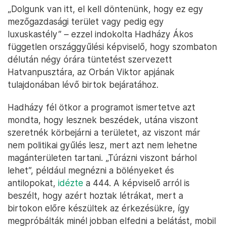
„Dolgunk van itt, el kell döntenünk, hogy ez egy
mezőgazdasági terület vagy pedig egy
luxuskastély” – ezzel indokolta Hadházy Ákos
független országgyűlési képviselő, hogy szombaton
délután négy órára tüntetést szervezett
Hatvanpusztára, az Orbán Viktor apjának
tulajdonában lévő birtok bejáratához.
Hadházy fél ötkor a programot ismertetve azt
mondta, hogy lesznek beszédek, utána viszont
szeretnék körbejárni a területet, az viszont már
nem politikai gyűlés lesz, mert azt nem lehetne
magánterületen tartani. „Túrázni viszont bárhol
lehet”, például megnézni a bölényeket és
antilopokat,
idézte
a 444. A képviselő arról is
beszélt, hogy azért hoztak létrákat, mert a
birtokon előre készültek az érkezésükre, így
megpróbálták minél jobban elfedni a belátást, mobil