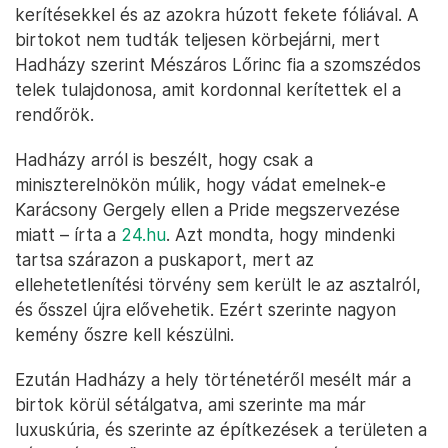
kerítésekkel és az azokra húzott fekete fóliával. A
birtokot nem tudták teljesen körbejárni, mert
Hadházy szerint Mészáros Lőrinc fia a szomszédos
telek tulajdonosa, amit kordonnal kerítettek el a
rendőrök.
Hadházy arról is beszélt, hogy csak a
miniszterelnökön múlik, hogy vádat emelnek-e
Karácsony Gergely ellen a Pride megszervezése
miatt – írta a
24.hu
. Azt mondta, hogy mindenki
tartsa szárazon a puskaport, mert az
ellehetetlenítési törvény sem került le az asztalról,
és ősszel újra elővehetik. Ezért szerinte nagyon
kemény őszre kell készülni.
Ezután Hadházy a hely történetéről mesélt már a
birtok körül sétálgatva, ami szerinte ma már
luxuskúria, és szerinte az építkezések a területen a