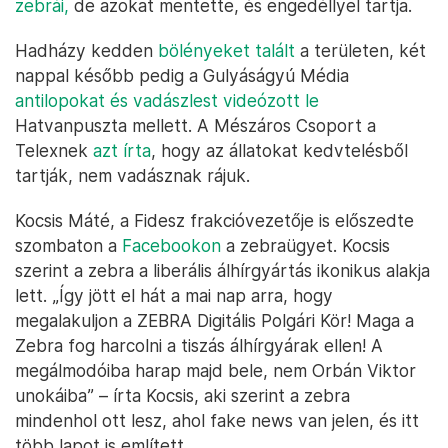
zebrái,
de azokat mentette, és engedéllyel tartja.
Hadházy kedden
bölényeket talált
a területen, két
nappal később pedig a Gulyáságyú Média
antilopokat és vadászlest videózott le
Hatvanpuszta mellett. A Mészáros Csoport a
Telexnek
azt írta
, hogy az állatokat kedvtelésből
tartják, nem vadásznak rájuk.
Kocsis Máté, a Fidesz frakcióvezetője is előszedte
szombaton a
Facebookon
a zebraügyet. Kocsis
szerint a zebra a liberális álhírgyártás ikonikus alakja
lett. „Így jött el hát a mai nap arra, hogy
megalakuljon a ZEBRA Digitális Polgári Kör! Maga a
Zebra fog harcolni a tiszás álhírgyárak ellen! A
megálmodóiba harap majd bele, nem Orbán Viktor
unokáiba” – írta Kocsis, aki szerint a zebra
mindenhol ott lesz, ahol fake news van jelen, és itt
több lapot is említett.