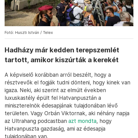
Fotó: Huszti István / Telex
Hadházy már kedden terepszemlét
tartott, amikor kiszúrták a kerekét
A képviselő korábban arról beszélt, hogy a
résztvevők el fogják tudni dönteni, hogy kinek van
igaza. Neki, aki szerint az elmúlt években
luxuskastély épült fel Hatvanpusztán a
miniszterelnök édesapjának tulajdonában lévő
területen. Vagy Orbán Viktornak, aki néhány napja
az Ultrahang podcastban
azt mondta
, hogy
Hatvanpuszta gazdaság, ami az édesapja
tulajdonában van.