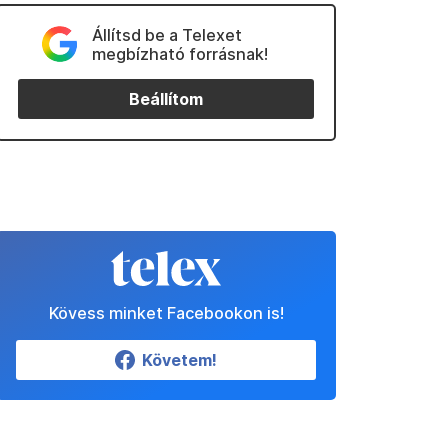
Állítsd be a Telexet
megbízható forrásnak!
Beállítom
Kövess minket Facebookon is!
Követem!