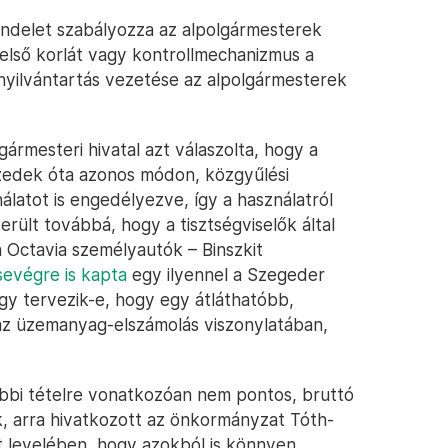
rendelet szabályozza az alpolgármesterek
első korlát vagy kontrollmechanizmus a
nyilvántartás vezetése az alpolgármesterek
rmesteri hivatal azt válaszolta, hogy a
izedek óta azonos módon, közgyűlési
latot is engedélyezve, így a használatról
erült továbbá, hogy a tisztségviselők által
 Octavia személyautók – Binszkit
sevégre is kapta
egy ilyennel a Szegeder
y tervezik-e, hogy egy átláthatóbb,
az üzemanyag-elszámolás viszonylatában,
bbi tételre vonatkozóan nem pontos, bruttó
, arra hivatkozott az önkormányzat Tóth-
 levelében, hogy azokból is könnyen