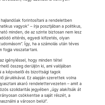
hajlandóak forintosítani a rendeletben
atikus vagyok” – írja posztjában a politikus,
zható minden, de az szinte biztosan nem lesz
dódó eltérés, egyedi kifizetés, olyan
 tudomásom”. Így, ha a számolás után téves
 fogja visszatartani.
 az igényléssel, hogy minden tétel
helő összeg derüljön ki, ami valójában
i a képviselői és bizottsági tagok
ő járulékával. Ez alapján szerettek volna
agyasztani akaró rendelettervezeten – amit a
zös szolidaritás jegyében „úgy alakítsák át
rányosan csökkentse a saját részét, a
sználni a városon belül”.