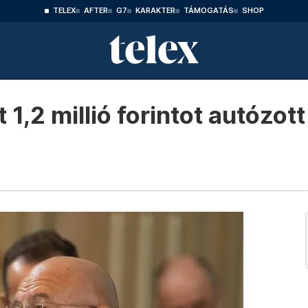
TELEX
AFTER
G7
KARAKTER
TÁMOGATÁS
SHOP
t 1,2 millió forintot autózo