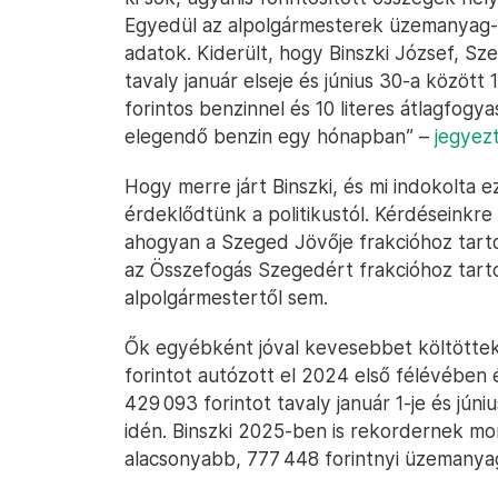
Egyedül az alpolgármesterek üzemanyag-k
adatok. Kiderült, hogy Binszki József, Sz
tavaly január elseje és június 30-a között 
forintos benzinnel és 10 literes átlagfog
elegendő benzin egy hónapban” –
jegyez
Hogy merre járt Binszki, és mi indokolta e
érdeklődtünk a politikustól. Kérdéseinkre
ahogyan a Szeged Jövője frakcióhoz tarto
az Összefogás Szegedért frakcióhoz tart
alpolgármestertől sem.
Ők egyébként jóval kevesebbet költöttek
forintot autózott el 2024 első félévében 
429 093 forintot tavaly január 1-je és júni
idén. Binszki 2025-ben is rekordernek mon
alacsonyabb, 777 448 forintnyi üzemanyag