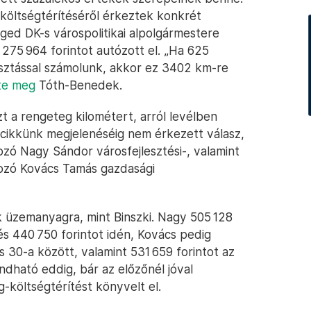
öltségtérítéséről érkeztek konkrét
eged DK-s várospolitikai alpolgármestere
1 275 964 forintot autózott el. „Ha 625
yasztással számolunk, akkor ez 3402 km-re
te meg
Tóth-Benedek.
zt a rengeteg kilométert, arról levélben
 cikkünk megjelenéséig nem érkezett válasz,
zó Nagy Sándor városfejlesztési-, valamint
ozó Kovács Tamás gazdasági
 üzemanyagra, mint Binszki. Nagy 505 128
és 440 750 forintot idén, Kovács pedig
us 30-a között, valamint 531 659 forintot az
dható eddig, bár az előzőnél jóval
-költségtérítést könyvelt el.