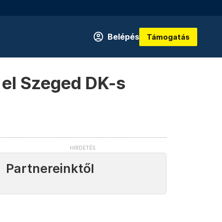
Belépés
Támogatás
tt el Szeged DK-s
Partnereinktől