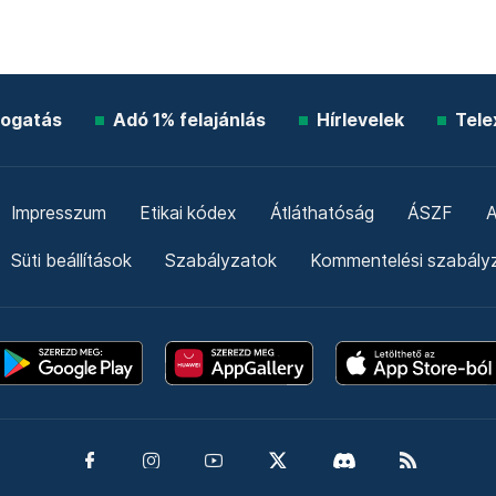
ogatás
Adó 1% felajánlás
Hírlevelek
Tele
Impresszum
Etikai kódex
Átláthatóság
ÁSZF
A
Süti beállítások
Szabályzatok
Kommentelési szabály