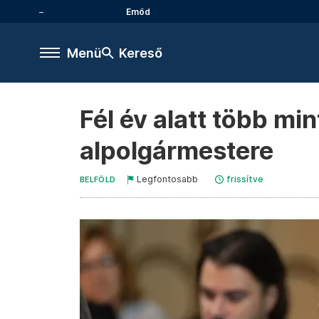
Emőd
Menü
Kereső
Fél év alatt több min
alpolgármestere
Legfontosabb
frissítve
BELFÖLD