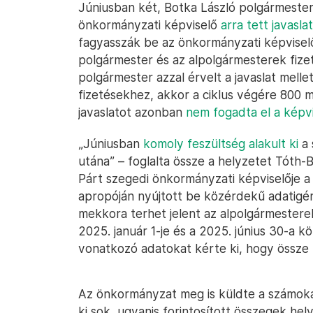
Júniusban két, Botka László polgármester
önkormányzati képviselő
arra tett javasla
fagyasszák be az önkormányzati képviselő
polgármester és az alpolgármesterek fiz
polgármester azzal érvelt a javaslat mell
fizetésekhez, akkor a ciklus végére 800 mi
javaslatot azonban
nem fogadta el a képvi
„Júniusban
komoly feszültség alakult ki
a 
utána” – foglalta össze a helyzetet Tót
Párt szegedi önkormányzati képviselője a 
apropóján nyújtott be közérdekű adatigé
mekkora terhet jelent az alpolgármesterek
2025. január 1-je és a 2025. június 30-a 
vonatkozó adatokat kérte ki, hogy össze 
Az önkormányzat meg is küldte a számoka
ki sok, ugyanis forintosított összegek he