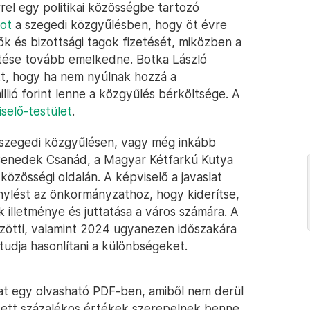
rel egy politikai közösségbe tartozó
tot
a szegedi közgyűlésben, hogy öt évre
k és bizottsági tagok fizetését, miközben a
etése tovább emelkedne. Botka László
ett, hogy ha nem nyúlnak hozzá a
llió forint lenne a közgyűlés bérköltsége. A
selő-testület
.
szegedi közgyűlésen, vagy még inkább
h-Benedek Csanád, a Magyar Kétfarkú Kutya
közösségi oldalán. A képviselő a javaslat
nylést az önkormányzathoz, hogy kiderítse,
 illetménye és juttatása a város számára. A
közötti, valamint 2024 ugyanezen időszakára
tudja hasonlítani a különbségeket.
t egy olvasható PDF-ben, amiből nem derül
lyett százalékos értékek szerepelnek benne.