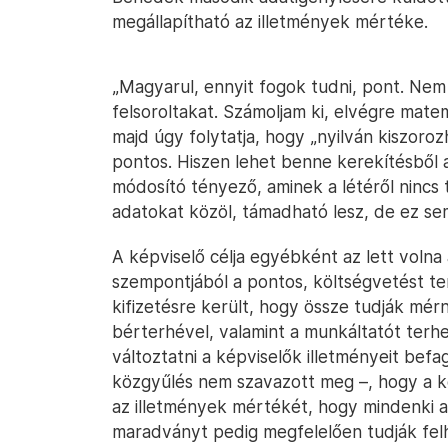
megállapítható az illetmények mértéke.
„Magyarul, ennyit fogok tudni, pont. Nem 
felsoroltakat. Számoljam ki, elvégre matem
majd úgy folytatja, hogy „nyilván kiszoro
pontos. Hiszen lehet benne kerekítésből a
módosító tényező, aminek a létéről nincs
adatokat közöl, támadható lesz, de ez sem
A képviselő célja egyébként az lett volna
szempontjából a pontos, költségvetést ter
kifizetésre került, hogy össze tudják mérn
bérterhével, valamint a munkáltatót terhel
változtatni a képviselők illetményeit bef
közgyűlés nem szavazott meg –, hogy a kö
az illetmények mértékét, hogy mindenki a
maradványt pedig megfelelően tudják felha