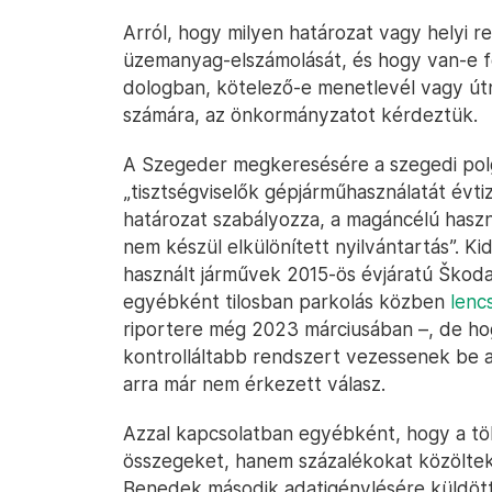
Arról, hogy milyen határozat vagy helyi 
üzemanyag-elszámolását, és hogy van-e f
dologban, kötelező-e menetlevél vagy út
számára, az önkormányzatot kérdeztük.
A Szegeder megkeresésére a szegedi polgá
„tisztségviselők gépjárműhasználatát évt
határozat szabályozza, a magáncélú haszná
nem készül elkülönített nyilvántartás”. Kid
használt járművek 2015-ös évjáratú Škoda
egyébként tilosban parkolás közben
lenc
riportere még 2023 márciusában –, de hog
kontrolláltabb rendszert vezessenek be 
arra már nem érkezett válasz.
Azzal kapcsolatban egyébként, hogy a tö
összegeket, hanem százalékokat közöltek
Benedek második adatigénylésére küldött