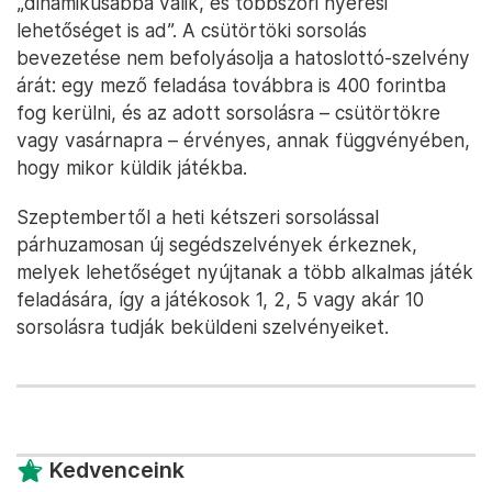
„dinamikusabbá válik, és többszöri nyerési
lehetőséget is ad”. A csütörtöki sorsolás
bevezetése nem befolyásolja a hatoslottó-szelvény
árát: egy mező feladása továbbra is 400 forintba
fog kerülni, és az adott sorsolásra – csütörtökre
vagy vasárnapra – érvényes, annak függvényében,
hogy mikor küldik játékba.
Szeptembertől a heti kétszeri sorsolással
párhuzamosan új segédszelvények érkeznek,
melyek lehetőséget nyújtanak a több alkalmas játék
feladására, így a játékosok 1, 2, 5 vagy akár 10
sorsolásra tudják beküldeni szelvényeiket.
Kedvenceink