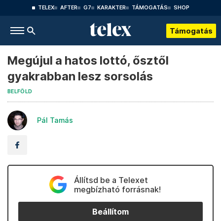
TELEX
AFTER
G7
KARAKTER
TÁMOGATÁS
SHOP
Támogatás
Megújul a hatos lottó, ősztől
gyakrabban lesz sorsolás
BELFÖLD
Pál Tamás
Állítsd be a Telexet
megbízható forrásnak!
Beállítom