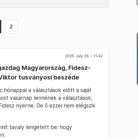
2
2025. July 26. – 11:42
s gazdag Magyarország, Fidesz-
 Viktor tusványosi beszéde
 hónappal a választások előtt a saját
most vasárnap lennének a választások,
Fidesz nyerne. De ő ezzel nem elégszik
 amit tavaly lengetett be: hogy
n.