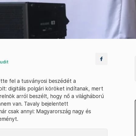
udit
tte fel a tusványosi beszédét a
t: digitális polgári köröket indítanak, mert
relnök arról beszélt, hogy nő a világháború
anem van. Tavaly bejelentett
 már csak annyi: Magyarország nagy és
seményt.