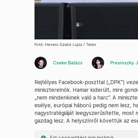
Fotó: Hevesi-Szabó Lujza / Telex
Cseke Balázs
Presinszky J
Rejtélyes Facebook-poszttal („DPK”) veze
miniszterelnök. Hamar kiderült, mire gondol
„nem mindenkinek való a harc”. A miniszte
esélye, európai háború pedig nem lesz, h
nagystratégiáját leegyszerűsítette, most
gazdag lesz. A helyszínről követtük az e
Ezt a közvetítést már lezártuk.