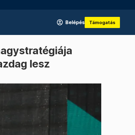
Belépés
Támogatás
nagystratégiája
azdag lesz