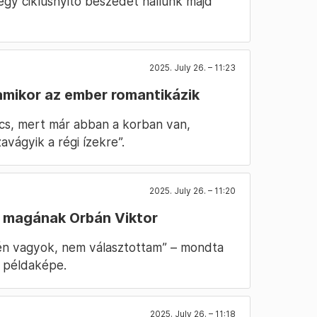
y egy ciklusnyitó beszédet hallunk majd
2025. July 26. – 11:23
amikor az ember romantikázik
ncs, mert már abban a korban van,
avágyik a régi ízekre”.
2025. July 26. – 11:20
 magának Orbán Viktor
én vagyok, nem választottam” – mondta
a példaképe.
2025. July 26. – 11:18