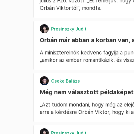
július 21-26. között. „És reméljük, hog
Orbán Viktortól”, mondta.
Presinszky Judit
Orbán már abban a korban van, 
A miniszterelnök kedvenc fagyija a pu
„amikor az ember romantikázik, és vissz
Cseke Balázs
Még nem választott példaképet
„Azt tudom mondani, hogy még az elej
arra a kérdésre Orbán Viktor, hogy ki 
Presinszky Judit