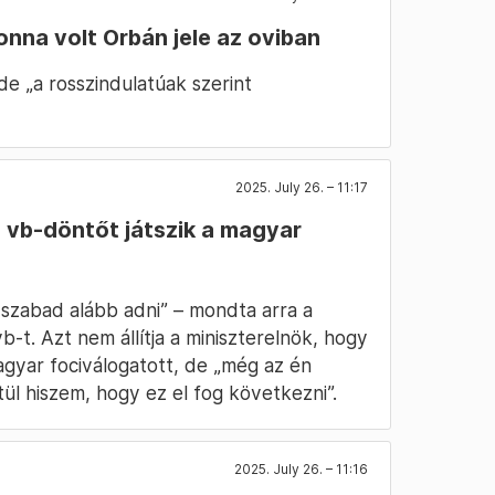
onna volt Orbán jele az oviban
de „a rosszindulatúak szerint
2025. July 26. – 11:17
 vb-döntőt játszik a magyar
 szabad alább adni” – mondta arra a
b-t. Azt nem állítja a miniszterelnök, hogy
gyar fociválogatott, de „még az én
ül hiszem, hogy ez el fog következni”.
2025. July 26. – 11:16