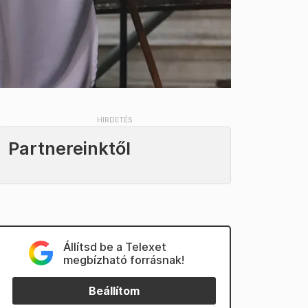
Partnereinktől
Állítsd be a Telexet
megbízható forrásnak!
Beállítom