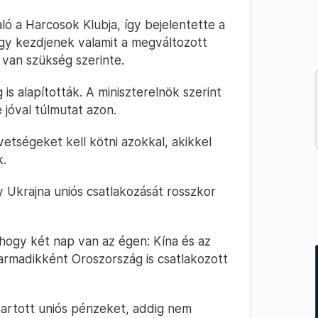
ó a Harcosok Klubja, így bejelentette a
 hogy kezdjenek valamit a megváltozott
ra van szükség szerinte.
 is alapították. A miniszterelnök szerint
 jóval túlmutat azon.
vetségeket kell kötni azokkal, akikkel
k.
 Ukrajna uniós csatlakozását rosszkor
hogy két nap van az égen: Kína és az
rmadikként Oroszország is csatlakozott
tartott uniós pénzeket, addig nem