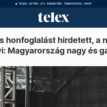
TELEX
AFTER
G7
KARAKTER
TÁMOGATÁS
SHOP
s honfoglalást hirdetett, a 
i: Magyarország nagy és g