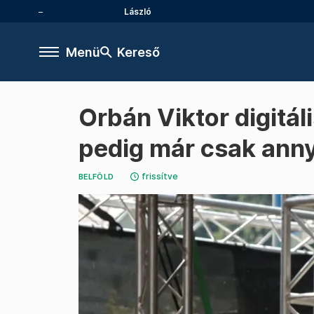
László
Menü
Kereső
Orbán Viktor digitáli
pedig már csak anny
frissítve
BELFÖLD