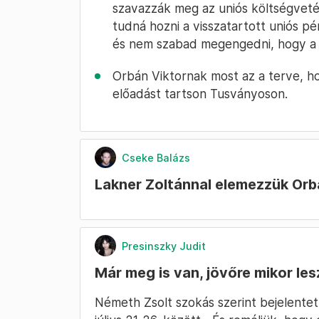
szavazzák meg az uniós költségvetés
tudná hozni a visszatartott uniós p
és nem szabad megengedni, hogy a T
Orbán Viktornak most az a terve, ho
előadást tartson Tusványoson.
Cseke Balázs
Lakner Zoltánnal elemezzük Or
Presinszky Judit
Már meg is van, jövőre mikor les
Németh Zsolt szokás szerint bejelentet