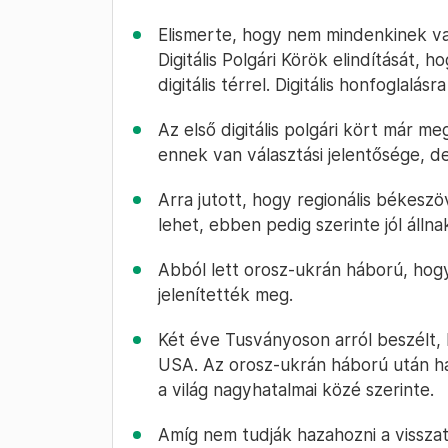
Elismerte, hogy nem mindenkinek val
Digitális Polgári Körök elindítását,
digitális térrel. Digitális honfoglalás
Az első digitális polgári kört már meg
ennek van választási jelentősége, de
Arra jutott, hogy regionális békeszö
lehet, ebben pedig szerinte jól állna
Abból lett orosz-ukrán háború, hogy
jelenítették meg.
Két éve Tusványoson arról beszélt, 
USA. Az orosz-ukrán háború után ha
a világ nagyhatalmai közé szerinte.
Amíg nem tudják hazahozni a vissza