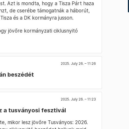
t. Azt is mondta, hogy a Tisza Párt haza
énzt, de cserébe támogatnák a háborút,
isza és a DK kormányra jusson.
gy jövőre kormányzati ciklusnyitó
2025. July 26. – 11:26
bán beszédét
2025. July 26. – 11:23
z a tusványosi fesztivál
te, mikor lesz jövőre Tusványos: 2026.