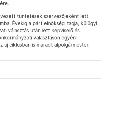
ére.
ervezett tüntetések szervezőjeként lett
ba. Évekig a párt elnökségi tagja, külügyi
ti választás után lett képviselő és
i önkormányzati választáson egyéni
 új ciklusban is maradt alpolgármester.