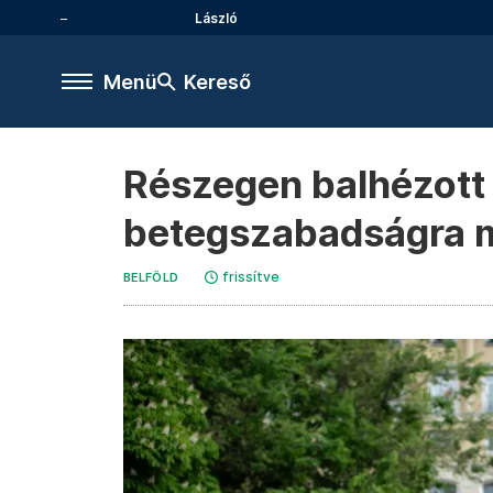
László
Menü
Kereső
Részegen balhézott
betegszabadságra me
frissítve
BELFÖLD