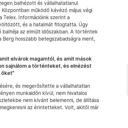
zegen balhézott és vállalhatatlanul
si Központban működő kávézó május végi
 Telex. Információink szerint a
ltözött, és a hatalmát fitogtatta. Úgy
ő balhéja az elmúlt időszakban. A történtek
ára Berg hosszabb betegszabadságra ment,
 amit elvárok magamtól, és amit mások
on sajnálom a történteket, és elnézést
 őket”
ésére, és megerősítette a vállalhatatlan
vényen munkaidőn kívül, nem hivatalos
szletekbe nem kívánt belemenni, de állítása
s megkeresni az érintetteket. Volt, akitől már