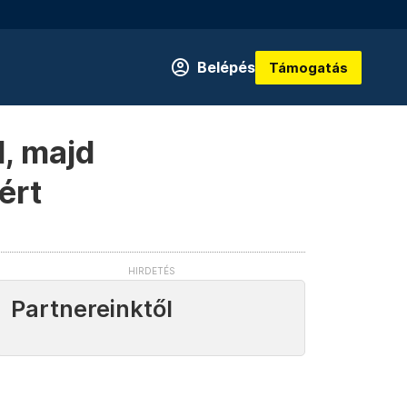
Belépés
Támogatás
, majd
ért
Partnereinktől