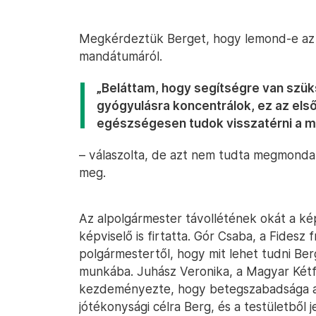
Megkérdeztük Berget, hogy lemond-e az al
mandátumáról.
„Beláttam, hogy segítségre van szük
gyógyulásra koncentrálok, ez az els
egészségesen tudok visszatérni a 
– válaszolta, de azt nem tudta megmondan
meg.
Az alpolgármester távollétének okát a ké
képviselő is firtatta. Gór Csaba, a Fides
polgármestertől, hogy mit lehet tudni Berg
munkába. Juhász Veronika, a Magyar Kétf
kezdeményezte, hogy betegszabadsága alatt
jótékonysági célra Berg, és a testületből j