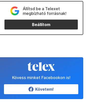
Állítsd be a Telexet
megbízható forrásnak!
Beállítom
Kövess minket Facebookon is!
Követem!