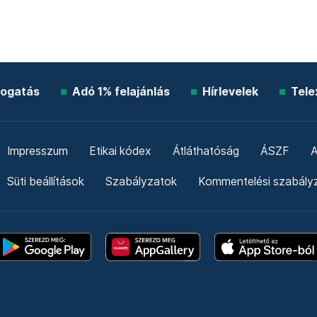
ogatás
Adó 1% felajánlás
Hírlevelek
Tele
Impresszum
Etikai kódex
Átláthatóság
ÁSZF
A
Süti beállítások
Szabályzatok
Kommentelési szabály