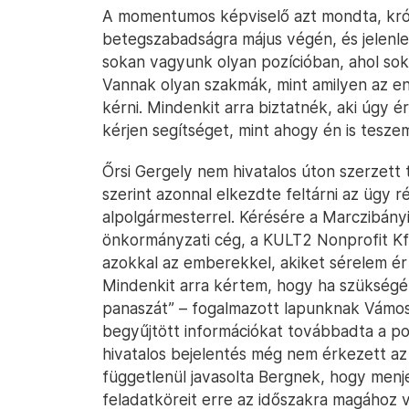
A momentumos képviselő azt mondta, kró
betegszabadságra május végén, és jelenleg 
sokan vagyunk olyan pozícióban, ahol sok 
Vannak olyan szakmák, mint amilyen az en
kérni. Mindenkit arra biztatnék, aki úgy 
kérjen segítséget, mint ahogy én is tesze
Őrsi Gergely nem hivatalos úton szerzett
szerint azonnal elkezdte feltárni az ügy rés
alpolgármesterrel. Kérésére a Marczibány
önkormányzati cég, a KULT2 Nonprofit Kft
azokkal az emberekkel, akiket sérelem ér
Mindenkit arra kértem, hogy ha szükségét 
panaszát” – fogalmazott lapunknak Vámos
begyűjtött információkat továbbadta a 
hivatalos bejelentés még nem érkezett az i
függetlenül javasolta Bergnek, hogy menj
feladatköreit erre az időszakra magához 