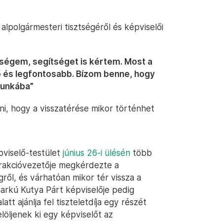
polgármesteri tisztségéről és képviselői
ségem, segítséget is kértem. Most a
ő és legfontosabb. Bízom benne, hogy
munkába”
i, hogy a visszatérése mikor történhet
pviselő-testület
június 26-i ülésén
több
z frakcióvezetője megkérdezte a
ről, és várhatóan mikor tér vissza a
arkú Kutya Párt képviselője pedig
 ajánlja fel tiszteletdíja egy részét
elöljenek ki egy képviselőt az