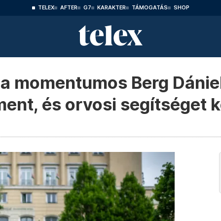
TELEX
AFTER
G7
KARAKTER
TÁMOGATÁS
SHOP
 a momentumos Berg Dániel
nt, és orvosi segítséget k