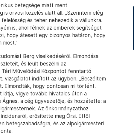
nikus betegsége miatt ment
is orvosi kezelés alatt áll. „Szerintem elég
felelősség és teher nehezedik a vállunkra.
yém is, ahol félnek az emberek segítséget
érzi, hogy átesett egy bizonyos határon, hogy
m most.”
 tudomást Berg viselkedéséről. Elmondása
zleteit, és leült beszélni az
i Téri Művelődési Központot fenntartó
. vizsgálatot indított az ügyben. „Beszéltem
t. Elmondták, hogy pontosan mi történt.
látja, vigye tovább hivatalos úton a
 Ágnes, a cég ügyvezetője, és hozzátette: a
polgármesternek. Az önkormányzathoz
ncidensről, erősítette meg Őrsi. Ettől
en betegszabadságra, és az alpolgármesteri
vonta.