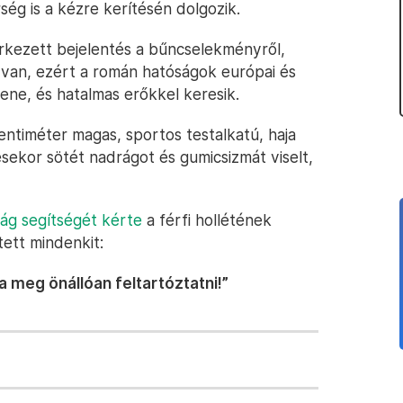
ég is a kézre kerítésén dolgozik.
rkezett bejelentés a bűncselekményről,
 van, ezért a román hatóságok európai és
ene, és hatalmas erőkkel keresik.
centiméter magas, sportos testalkatú, haja
nésekor sötét nadrágot és gumicsizmát viselt,
ság segítségét kérte
a férfi hollétének
ett mindenkit:
a meg önállóan feltartóztatni!”