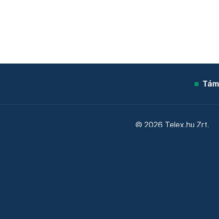
Tám
© 2026 Telex.hu Zrt.
Sütitájékoztató