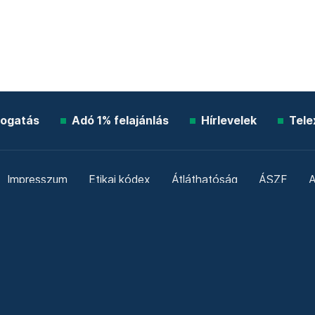
ogatás
Adó 1% felajánlás
Hírlevelek
Tele
Impresszum
Etikai kódex
Átláthatóság
ÁSZF
A
Süti beállítások
Szabályzatok
Kommentelési szabály