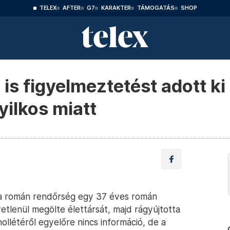
TELEX
AFTER
G7
KARAKTER
TÁMOGATÁS
SHOP
is figyelmeztetést adott k
yilkos miatt
t a román rendőrség egy 37 éves román
yetlenül megölte élettársát, majd rágyújtotta
ollétéről egyelőre nincs információ, de a