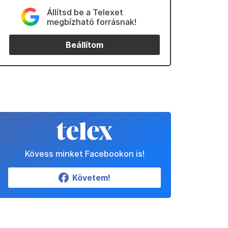
Állítsd be a Telexet
megbízható forrásnak!
Beállítom
Kövess minket Facebookon is!
Követem!