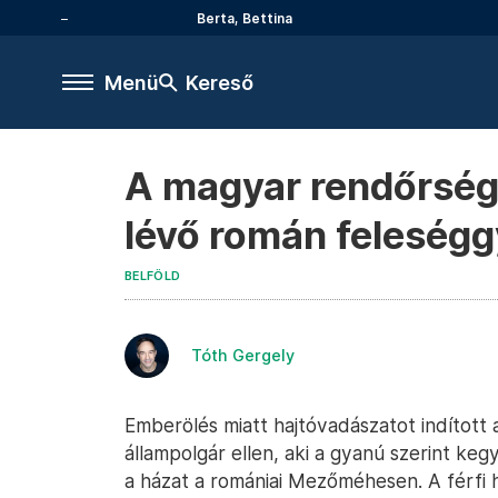
Berta, Bettina
Menü
Kereső
A magyar rendőrség 
lévő román feleségg
BELFÖLD
Tóth Gergely
Emberölés miatt hajtóvadászatot indítot
állampolgár ellen, aki a gyanú szerint keg
a házat a romániai Mezőméhesen. A férfi h