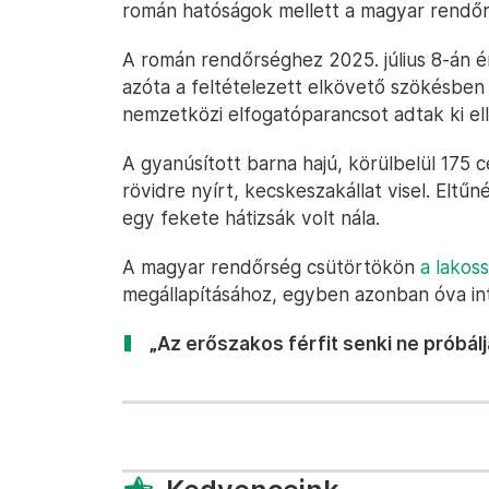
román hatóságok mellett a magyar rendőrs
A román rendőrséghez 2025. július 8-án é
azóta a feltételezett elkövető szökésben
nemzetközi elfogatóparancsot adtak ki ell
A gyanúsított barna hajú, körülbelül 175 
rövidre nyírt, kecskeszakállat visel. Eltű
egy fekete hátizsák volt nála.
A magyar rendőrség csütörtökön
a lakos
megállapításához, egyben azonban óva int
„Az erőszakos férfit senki ne próbálj