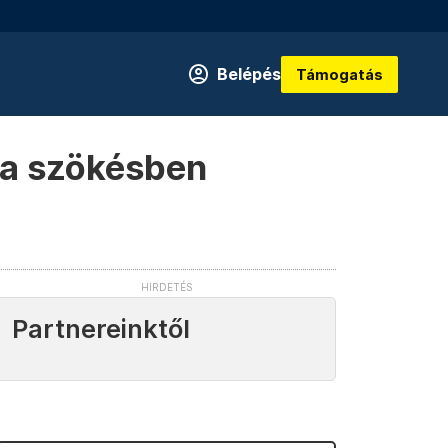
Belépés
Támogatás
i a szökésben
Partnereinktől