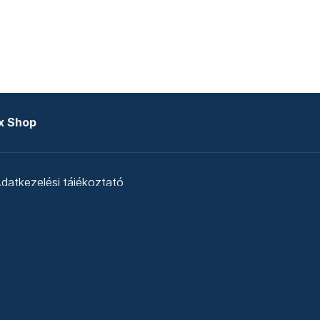
x Shop
datkezelési tájékoztató
zat
Telex Sales