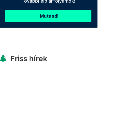
További élő árfolyamok!
Mutasd!
Friss hírek