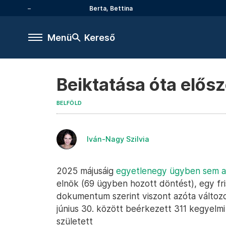
Berta, Bettina
Menü
Kereső
Beiktatása óta elős
BELFÖLD
Iván-Nagy Szilvia
2025 májusáig
egyetlenegy ügyben sem a
elnök (69 ügyben hozott döntést), egy fri
dokumentum szerint viszont azóta változot
június 30. között beérkezett 311 kegyelmi
született