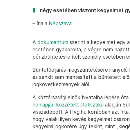
négy esetében viszont kegyelmet gy
– írja a
Népszava
.
A
dokumentum
szerint a kegyelmet egy 
esetében gyakorolta, a végre nem hajtot
pénzbüntetésre ítélt személy esetében en
Büntetőeljárás megszüntetésére irányuló
és senkit sem mentesített a büntetett el
jogkövetkezmények alól.
A köztársasági elnök hivatalba lépése óta
honlapján közzétett statisztika
alapján Su
visszadobott. A Hvg.hu korábban azt írta
hogy valaki ilyen kevés kegyelmet osszon k
kegyelmi jogkörére úgy tekint, mint „kiegé