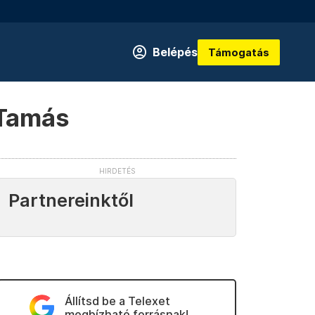
Belépés
Támogatás
 Tamás
Partnereinktől
Állítsd be a Telexet
megbízható forrásnak!