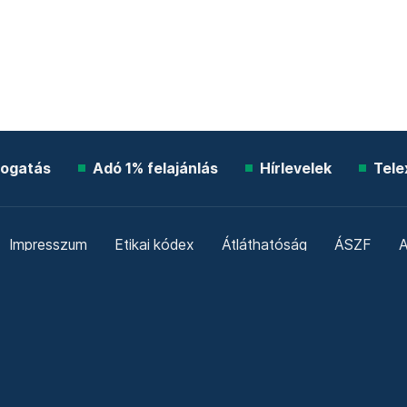
ogatás
Adó 1% felajánlás
Hírlevelek
Tele
Impresszum
Etikai kódex
Átláthatóság
ÁSZF
A
Süti beállítások
Szabályzatok
Kommentelési szabály