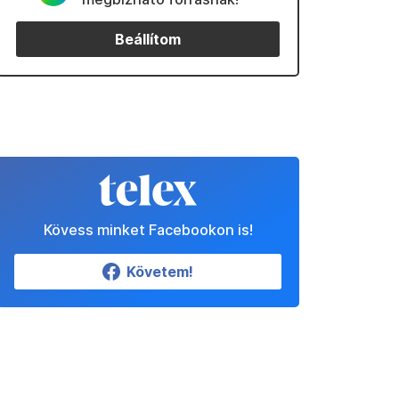
Beállítom
Kövess minket Facebookon is!
Követem!