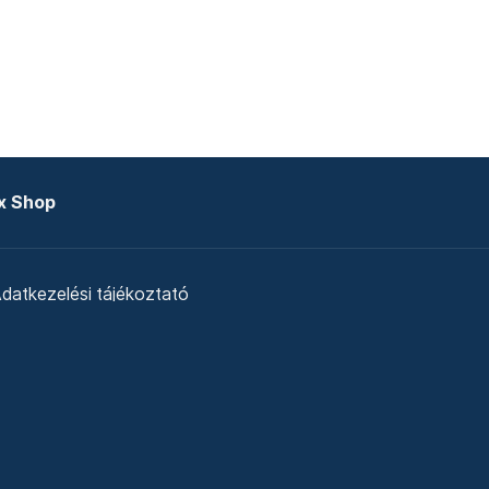
x Shop
datkezelési tájékoztató
zat
Telex Sales