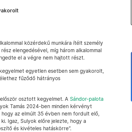
akorolt
alkalommal közérdekű munkára ítélt személy
t rész elengedésével, míg három alkalommal
gedte el a végre nem hajtott részt.
 kegyelmet egyetlen esetben sem gyakorolt,
őélethez fűződő hátrányos
 először osztott kegyelmet. A
Sándor-palota
lyok Tamás 2024-ben minden kérvényt
, hogy az elmúlt 35 évben nem fordult elő,
i. Igaz, Sulyok előre jelezte, hogy a
szítő és kivételes hatáskörre”.