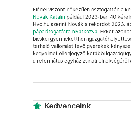
Elődei viszont bőkezűen osztogatták a k
Novák Katalin
például 2023-ban 40 kérel
Hvg.hu szerint Novák a rekordot 2023. áp
pápalátogatásra hivatkozva
. Ekkor azonb
bicskei gyermekotthon igazgatóhelyettesét 
terhelő vallomást tévő gyerekek kénysze
kegyelmet ellenjegyző korábbi igazságügyi
a református egyház zsinati elnökségéről 
Kedvenceink