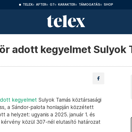
TELEX
AFTER
G7
KARAKTER
TÁMOGATÁS
SHOP
zör adott kegyelmet Sulyok
dott kegyelmet
Sulyok Tamás köztársasági
ss, a Sándor-palota honlapján közzétett
t a helyzet: ugyanis a 2025. január 1. és
 kérvény közül 307-nél elutasító határozat