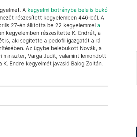
egyelmet. A
kegyelmi botrányba bele is bukó
mezőt részesített kegyelemben 446-ból. A
rilis 27-én állította be 22 kegyelemmel
a
an kegyelemben részesítette K. Endrét, a
is, aki segítette a pedofil igazgatót a rá
rítésében. Az ügybe belebukott Novák, a
 miniszter, Varga Judit, valamint lemondott
a K. Endre kegyelmét javasló Balog Zoltán.