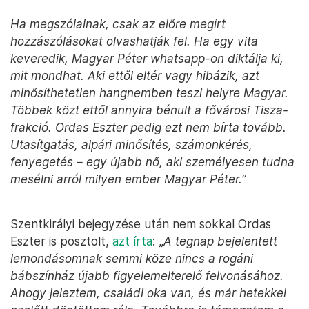
Ha megszólalnak, csak az előre megírt
hozzászólásokat olvashatják fel. Ha egy vita
keveredik, Magyar Péter whatsapp-on diktálja ki,
mit mondhat. Aki ettől eltér vagy hibázik, azt
minősíthetetlen hangnemben teszi helyre Magyar.
Többek közt ettől annyira bénult a fővárosi Tisza-
frakció. Ordas Eszter pedig ezt nem bírta tovább.
Utasítgatás, alpári minősítés, számonkérés,
fenyegetés – egy újabb nő, aki személyesen tudna
mesélni arról milyen ember Magyar Péter.”
Szentkirályi bejegyzése után nem sokkal Ordas
Eszter is posztolt,
azt írta
: „
A tegnap bejelentett
lemondásomnak semmi köze nincs a rogáni
bábszínház újabb figyelemelterelő felvonásához.
Ahogy jeleztem, családi oka van, és már hetekkel