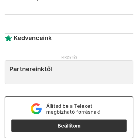
Kedvenceink
Partnereinktől
Állítsd be a Telexet
megbízható forrásnak!
Beállítom