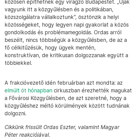
közösen építhetnek egy virágzó Budapestet. „Újak
vagyunk itt a közgyűlésben és a politikában,
közszolgálatra vállalkoztunk”, ösztönzik a helyi
közösségeket, hogy legyen napi gyakorlat a közös
gondolkodás és problémamegoldás. Ordas arról
beszélt, nincs többségük a közgyűlésben, de az a
fő célkitűzésük, hogy ügyek mentén,
konstruktívan, de kritikusan dolgozzanak együtt a
többiekkel.
A frakcióvezető idén februárban azt mondta: az
elmúlt öt hónapban
cirkuszban érezhették magukat
a Fővárosi Közgyűlésben, de azt szeretné, hogy a
közgyűléshez méltó körülmények között tudnának
dolgozni.
Cikkünk frissült Ordas Eszter, valamint Magyar
Péter reakciójával.