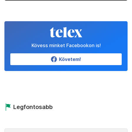
Kövess minket Facebookon is!
Követem!
Legfontosabb