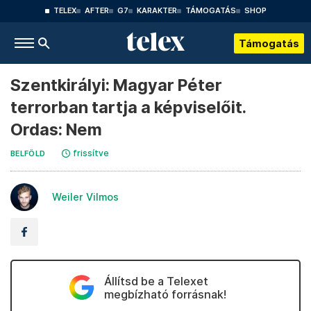
TELEX
AFTER
G7
KARAKTER
TÁMOGATÁS
SHOP
Támogatás
Szentkirályi: Magyar Péter
terrorban tartja a képviselőit.
Ordas: Nem
frissítve
BELFÖLD
Weiler Vilmos
Állítsd be a Telexet
megbízható forrásnak!