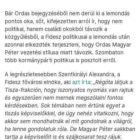
Bár Ordas bejegyzéséből nem derül ki a lemondás
pontos oka, sőt, kifejezetten arról ír, hogy nem
politikai, hanem családi okokból távozik a
közgyűlésből, a Fidesz politikusai a lemondás után
azonnal elkezdték terjeszteni, hogy Ordas Magyar
Péter vezetési stílusa miatt távozik. Szombaton
több kormánypárti politikus is posztolt erről.
A legrészletesebben Szentkirályi Alexandra, a
Fidesz fővárosi elnöke, aki
azt írta
:
„Régóta látjuk a
Tisza-frakción, hogy iszonyatos nyomás van rajtuk
és egyszerűen nem mernek megszólalni fontos
kérdésekben. Sok témában nem értünk egyet a
tiszás képviselőkkel, de úgy nehéz vitatkozni, hogy
akkor sem mondhatnák el mit gondolnak a világról,
ha lenne gondolatuk róla. De Magyar Péter sakkban
tartja a képviselőit is és szájkosarat tesz rájuk.