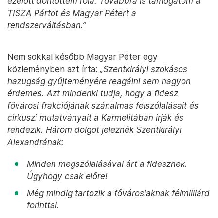
ezelőtt döntöttem róla. Továbbra is támogatom a
TISZA Pártot és Magyar Pétert a
rendszerváltásban.”
Nem sokkal később Magyar Péter egy
közleményben azt írta:
„Szentkirályi szokásos
hazugság gyűjteményére reagálni sem nagyon
érdemes. Azt mindenki tudja, hogy a fidesz
fővárosi frakciójának szánalmas felszólalásait és
cirkuszi mutatványait a Karmelitában írják és
rendezik. Három dolgot jeleznék Szentkirályi
Alexandrának:
Minden megszólalásával árt a fidesznek.
Úgyhogy csak előre!
Még mindig tartozik a fővárosiaknak félmilliárd
forinttal.