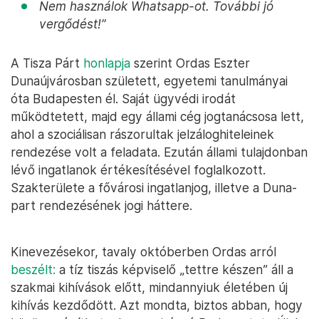
Nem használok Whatsapp-ot. További jó
vergődést!”
A Tisza Párt
honlapja
szerint Ordas Eszter
Dunaújvárosban született, egyetemi tanulmányai
óta Budapesten él. Saját ügyvédi irodát
működtetett, majd egy állami cég jogtanácsosa lett,
ahol a szociálisan rászorultak jelzáloghiteleinek
rendezése volt a feladata. Ezután állami tulajdonban
lévő ingatlanok értékesítésével foglalkozott.
Szakterülete a fővárosi ingatlanjog, illetve a Duna-
part rendezésének jogi háttere.
Kinevezésekor, tavaly októberben Ordas arról
beszélt:
a tíz tiszás képviselő „tettre készen” áll a
szakmai kihívások előtt, mindannyiuk életében új
kihívás kezdődött. Azt mondta, biztos abban, hogy