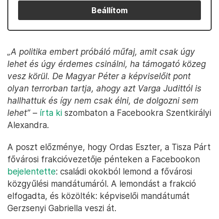
Beállítom
„A politika embert próbáló műfaj, amit csak úgy
lehet és úgy érdemes csinálni, ha támogató közeg
vesz körül. De Magyar Péter a képviselőit pont
olyan terrorban tartja, ahogy azt Varga Judittól is
hallhattuk és így nem csak élni, de dolgozni sem
lehet”
–
írta ki
szombaton a Facebookra Szentkirályi
Alexandra.
A poszt előzménye, hogy Ordas Eszter, a Tisza Párt
fővárosi frakcióvezetője pénteken a Facebookon
bejelentette
: családi okokból lemond a fővárosi
közgyűlési mandátumáról. A lemondást a frakció
elfogadta, és közölték: képviselői mandátumát
Gerzsenyi Gabriella veszi át.