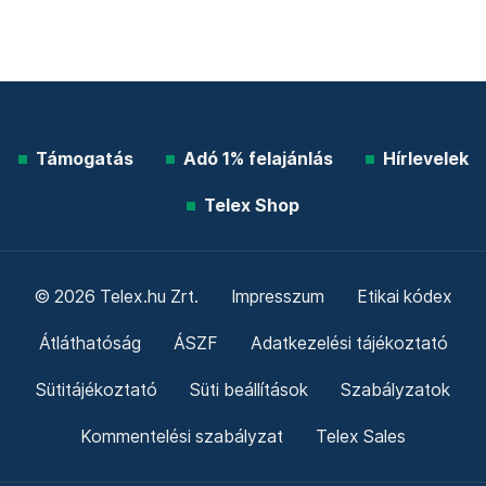
Támogatás
Adó 1% felajánlás
Hírlevelek
Telex Shop
© 2026 Telex.hu Zrt.
Impresszum
Etikai kódex
Átláthatóság
ÁSZF
Adatkezelési tájékoztató
Sütitájékoztató
Süti beállítások
Szabályzatok
Kommentelési szabályzat
Telex Sales