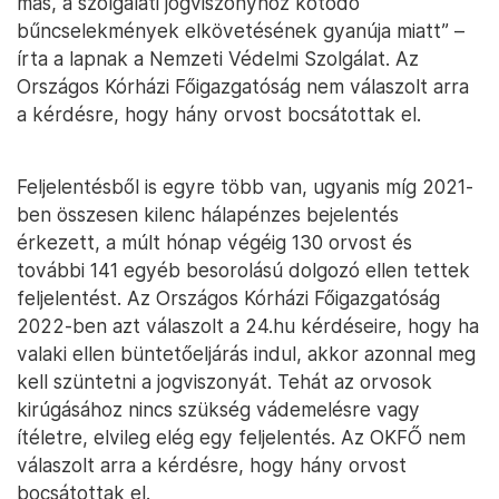
más, a szolgálati jogviszonyhoz kötődő
bűncselekmények elkövetésének gyanúja miatt” –
írta a lapnak a Nemzeti Védelmi Szolgálat. Az
Országos Kórházi Főigazgatóság nem válaszolt arra
a kérdésre, hogy hány orvost bocsátottak el.
Feljelentésből is egyre több van, ugyanis míg 2021-
ben összesen kilenc hálapénzes bejelentés
érkezett, a múlt hónap végéig 130 orvost és
további 141 egyéb besorolású dolgozó ellen tettek
feljelentést. Az Országos Kórházi Főigazgatóság
2022-ben azt válaszolt a 24.hu kérdéseire, hogy ha
valaki ellen büntetőeljárás indul, akkor azonnal meg
kell szüntetni a jogviszonyát. Tehát az orvosok
kirúgásához nincs szükség vádemelésre vagy
ítéletre, elvileg elég egy feljelentés. Az OKFŐ nem
válaszolt arra a kérdésre, hogy hány orvost
bocsátottak el.