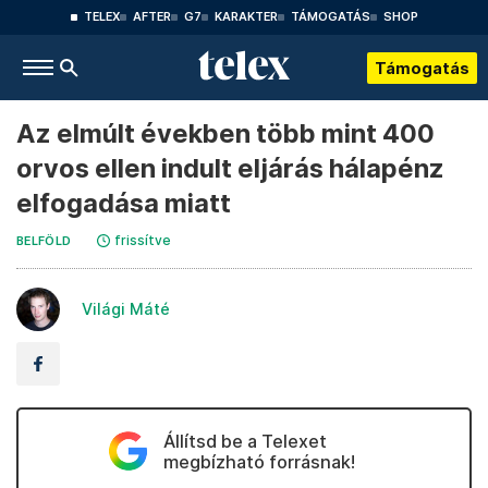
TELEX
AFTER
G7
KARAKTER
TÁMOGATÁS
SHOP
Támogatás
Az elmúlt években több mint 400
orvos ellen indult eljárás hálapénz
elfogadása miatt
frissítve
BELFÖLD
Világi Máté
Állítsd be a Telexet
megbízható forrásnak!