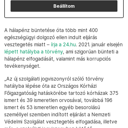
Beállítom
A hálapénz büntetése óta több mint 400
egészségügyi dolgozó ellen indult eljárás
vesztegetés miatt –
írja a 24.hu
. 2021. január elsején
lépett hatályba a törvény
, ami szigorúan bünteti a
hálapénz elfogadását, valamint más korrupciós
tevékenységet.
„Az új szolgálati jogviszonyról szóló törvény
hatályba lépése óta az Országos Kórházi
Főigazgatóság hatáskörébe tartozó kórházak 375
ismert és 39 ismeretlen orvosával, továbbá 196
ismert és 53 ismeretlen egyéb besorolású
személlyel szemben indított eljárást a Nemzeti
Védelmi Szolgálat vesztegetés elfogadása, illetve