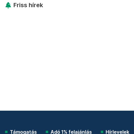
Friss hírek
Támogatás
Adó 1% felajánlás
Hírlevelek