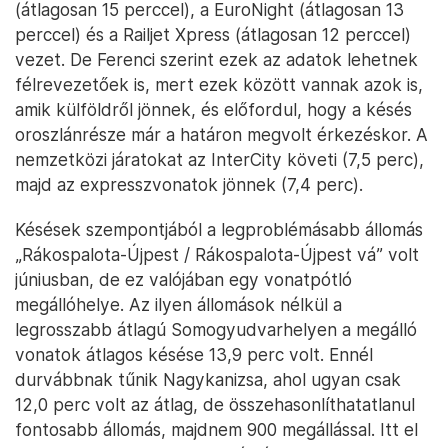
(átlagosan 15 perccel), a EuroNight (átlagosan 13
perccel) és a Railjet Xpress (átlagosan 12 perccel)
vezet. De Ferenci szerint ezek az adatok lehetnek
félrevezetőek is, mert ezek között vannak azok is,
amik külföldről jönnek, és előfordul, hogy a késés
oroszlánrésze már a határon megvolt érkezéskor. A
nemzetközi járatokat az InterCity követi (7,5 perc),
majd az expresszvonatok jönnek (7,4 perc).
Késések szempontjából a legproblémásabb állomás
„Rákospalota-Újpest / Rákospalota-Újpest vá” volt
júniusban, de ez valójában egy vonatpótló
megállóhelye. Az ilyen állomások nélkül a
legrosszabb átlagú Somogyudvarhelyen a megálló
vonatok átlagos késése 13,9 perc volt. Ennél
durvábbnak tűnik Nagykanizsa, ahol ugyan csak
12,0 perc volt az átlag, de összehasonlíthatatlanul
fontosabb állomás, majdnem 900 megállással. Itt el