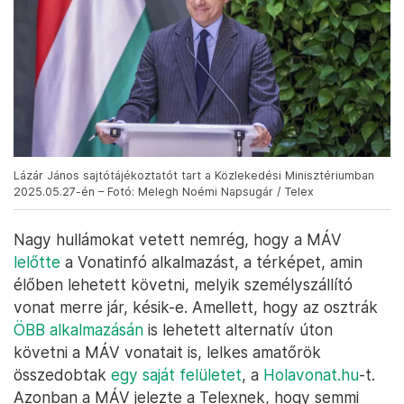
Lázár János sajtótájékoztatót tart a Közlekedési Minisztériumban
2025.05.27-én – Fotó: Melegh Noémi Napsugár / Telex
Nagy hullámokat vetett nemrég, hogy a MÁV
lelőtte
a Vonatinfó alkalmazást, a térképet, amin
élőben lehetett követni, melyik személyszállító
vonat merre jár, késik-e. Amellett, hogy az osztrák
ÖBB alkalmazásán
is lehetett alternatív úton
követni a MÁV vonatait is, lelkes amatőrök
összedobtak
egy saját felületet
, a
Holavonat.hu
-t.
Azonban a MÁV jelezte a Telexnek, hogy semmi