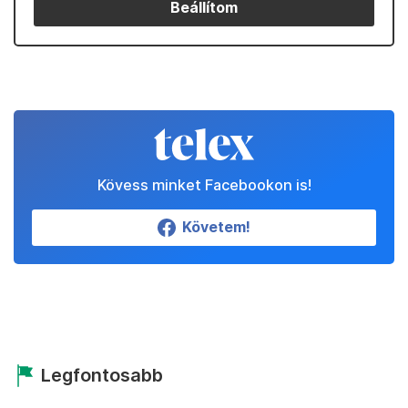
Beállítom
Kövess minket Facebookon is!
Követem!
Legfontosabb