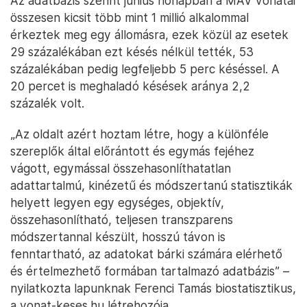
Az adatbázis szerint június hónapban a MÁV vonatai
összesen kicsit több mint 1 millió alkalommal
érkeztek meg egy állomásra, ezek közül az esetek
29 százalékában ezt késés nélkül tették, 53
százalékában pedig legfeljebb 5 perc késéssel. A
20 percet is meghaladó késések aránya 2,2
százalék volt.
„Az oldalt azért hoztam létre, hogy a különféle
szereplők által előrántott és egymás fejéhez
vágott, egymással összehasonlíthatatlan
adattartalmú, kinézetű és módszertanú statisztikák
helyett legyen egy egységes, objektív,
összehasonlítható, teljesen transzparens
módszertannal készült, hosszú távon is
fenntartható, az adatokat bárki számára elérhető
és értelmezhető formában tartalmazó adatbázis” –
nyilatkozta lapunknak Ferenci Tamás biostatisztikus,
a vonat-keses.hu létrehozója.