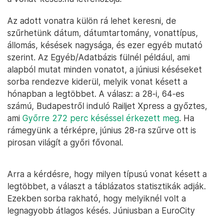
Az adott vonatra külön rá lehet keresni, de
szűrhetünk dátum, dátumtartomány, vonattípus,
állomás, késések nagysága, és ezer egyéb mutató
szerint. Az Egyéb/Adatbázis fülnél például, ami
alapból mutat minden vonatot, a júniusi késéseket
sorba rendezve kiderül, melyik vonat késett a
hónapban a legtöbbet. A válasz: a 28-i, 64-es
számú, Budapestről induló Railjet Xpress a győztes,
ami
Győrre 272 perc késéssel érkezett meg
. Ha
rámegyünk a térképre, június 28-ra szűrve ott is
pirosan világít a győri fővonal.
Arra a kérdésre, hogy milyen típusú vonat késett a
legtöbbet, a választ a táblázatos statisztikák adják.
Ezekben sorba rakható, hogy melyiknél volt a
legnagyobb átlagos késés. Júniusban a EuroCity