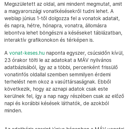
Megszületett az oldal, ami mindent megmutat, amit
a magyarországi vonatkésésekről tudni lehet. A
weblap június 1-től dolgozza fel a vonatok adatait,
és napra, hétre, hónapra, vonatra, állomásra
lebontva lehet böngészni a késéseket táblázatban,
interaktív grafikonokon és térképen is.
A
vonat-keses.hu
naponta egyszer, csúcsidőn kívül,
23 órakor tölti le az adatokat a MÁV nyilvános
adatbázisából, így az a többi, percenként frissülő
vonatinfós oldallal szemben semmilyen érdemi
terhelést nem okoz a vasúttársaságnak. Ebből
következik, hogy az aznapi adatok csak este
kerülnek fel, így a nap nagy részében csak az előző
napi és korábbi késések láthatók, de azokból
minden.