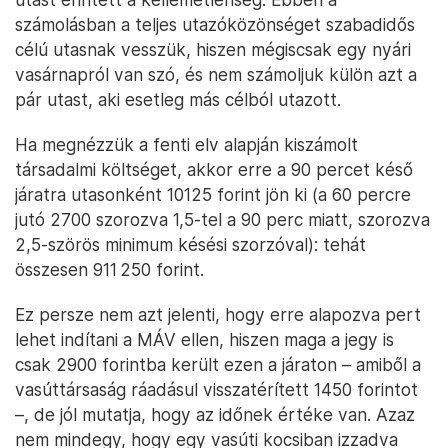
számolásban a teljes utazóközönséget szabadidős
célú utasnak vesszük, hiszen mégiscsak egy nyári
vasárnapról van szó, és nem számoljuk külön azt a
pár utast, aki esetleg más célból utazott.
Ha megnézzük a fenti elv alapján kiszámolt
társadalmi költséget, akkor erre a 90 percet késő
járatra utasonként 10125 forint jön ki (a 60 percre
jutó 2700 szorozva 1,5-tel a 90 perc miatt, szorozva
2,5-szörös minimum késési szorzóval): tehát
összesen 911 250 forint.
Ez persze nem azt jelenti, hogy erre alapozva pert
lehet indítani a MÁV ellen, hiszen maga a jegy is
csak 2900 forintba került ezen a járaton – amiből a
vasúttársaság ráadásul visszatérített 1450 forintot
–, de jól mutatja, hogy az időnek értéke van. Azaz
nem mindegy, hogy egy vasúti kocsiban izzadva