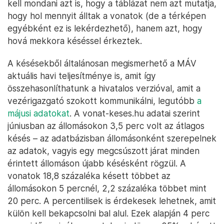
kell mondani azt is, hogy a táblázat nem azt mutatja,
hogy hol mennyit álltak a vonatok (de a térképen
egyébként ez is lekérdezhető), hanem azt, hogy
hová mekkora késéssel érkeztek.
A késésekből általánosan megismerhető a MÁV
aktuális havi teljesítménye is, amit így
összehasonlíthatunk a hivatalos verzióval, amit a
vezérigazgató szokott kommunikálni, legutóbb
a
májusi adatokat
. A vonat-keses.hu adatai szerint
júniusban az állomásokon 3,5 perc volt az átlagos
késés – az adatbázisban állomásonként szerepelnek
az adatok, vagyis egy megcsúszott járat minden
érintett állomáson újabb késésként rögzül. A
vonatok 18,8 százaléka késett többet az
állomásokon 5 percnél, 2,2 százaléka többet mint
20 perc. A percentilisek is érdekesek lehetnek, amit
külön kell bekapcsolni bal alul. Ezek alapján 4 perc