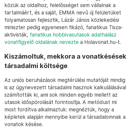
közük az oldalhoz, felelősséget sem vállalnak a
tartalmáért, és a saját, EMMA nevű új felületüket
folyamatosan fejlesztik, Lázár János közlekedési
miniszter pedig egyenesen fikázó, fanatikus Tisza-
aktivisták,
fanatikus hobbivasutasok adathalász
vonatfigyelő oldalának nevezte
a Holavonat.hu-t.
Kiszámoltuk, mekkora a vonatkésések
társadalmi költsége
Az uniós beruházások megtérülési mutatóját mindig
is az úgynevezett társadalmi hasznok kalkulálásával
számították ki, ami sok minden egyéb mellett az
utasok időspórolását forintosítja. A metódust mi
most fordítva alkalmaztuk: megnéztük, hogy a
képletek alapján mennyibe kerül a társadalomnak a
vonatok késése.