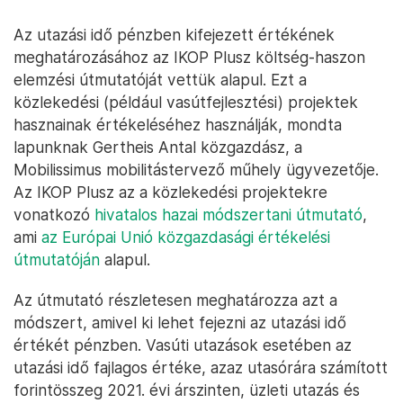
Az utazási idő pénzben kifejezett értékének
meghatározásához az IKOP Plusz költség-haszon
elemzési útmutatóját vettük alapul. Ezt a
közlekedési (például vasútfejlesztési) projektek
hasznainak értékeléséhez használják, mondta
lapunknak Gertheis Antal közgazdász, a
Mobilissimus mobilitástervező műhely ügyvezetője.
Az IKOP Plusz az a közlekedési projektekre
vonatkozó
hivatalos hazai módszertani útmutató
,
ami
az Európai Unió közgazdasági értékelési
útmutatóján
alapul.
Az útmutató részletesen meghatározza azt a
módszert, amivel ki lehet fejezni az utazási idő
értékét pénzben. Vasúti utazások esetében az
utazási idő fajlagos értéke, azaz utasórára számított
forintösszeg 2021. évi árszinten, üzleti utazás és