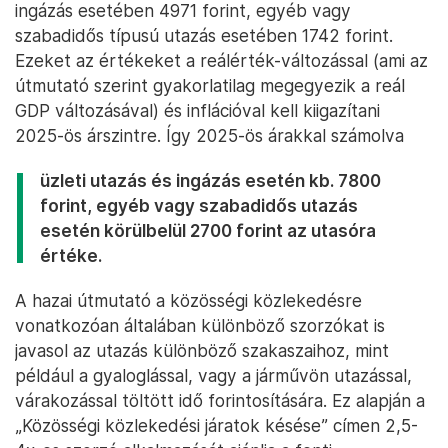
ingázás esetében 4971 forint, egyéb vagy
szabadidős típusú utazás esetében 1742 forint.
Ezeket az értékeket a reálérték-változással (ami az
útmutató szerint gyakorlatilag megegyezik a reál
GDP változásával) és inflációval kell kiigazítani
2025-ös árszintre. Így 2025-ös árakkal számolva
üzleti utazás és ingázás esetén kb. 7800
forint, egyéb vagy szabadidős utazás
esetén körülbelül 2700 forint az utasóra
értéke.
A hazai útmutató a közösségi közlekedésre
vonatkozóan általában különböző szorzókat is
javasol az utazás különböző szakaszaihoz, mint
például a gyaloglással, vagy a járművön utazással,
várakozással töltött idő forintosítására. Ez alapján a
„Közösségi közlekedési járatok késése” címen 2,5-