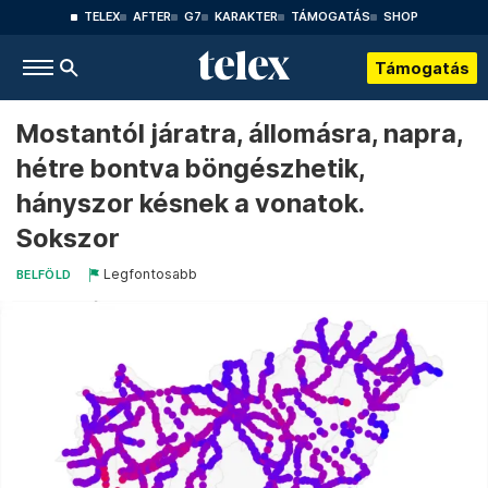
TELEX
AFTER
G7
KARAKTER
TÁMOGATÁS
SHOP
Támogatás
Mostantól járatra, állomásra, napra,
hétre bontva böngészhetik,
hányszor késnek a vonatok.
Sokszor
Legfontosabb
BELFÖLD