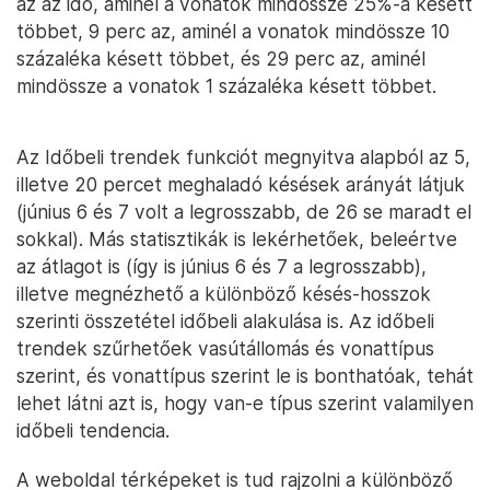
az az idő, aminél a vonatok mindössze 25%-a késett
többet, 9 perc az, aminél a vonatok mindössze 10
százaléka késett többet, és 29 perc az, aminél
mindössze a vonatok 1 százaléka késett többet.
Az Időbeli trendek funkciót megnyitva alapból az 5,
illetve 20 percet meghaladó késések arányát látjuk
(június 6 és 7 volt a legrosszabb, de 26 se maradt el
sokkal). Más statisztikák is lekérhetőek, beleértve
az átlagot is (így is június 6 és 7 a legrosszabb),
illetve megnézhető a különböző késés-hosszok
szerinti összetétel időbeli alakulása is. Az időbeli
trendek szűrhetőek vasútállomás és vonattípus
szerint, és vonattípus szerint le is bonthatóak, tehát
lehet látni azt is, hogy van-e típus szerint valamilyen
időbeli tendencia.
A weboldal térképeket is tud rajzolni a különböző