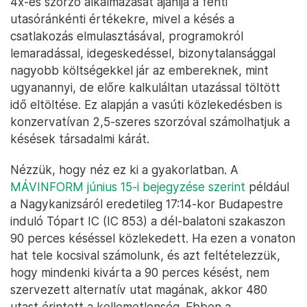
4x-es szorzó alkalmazását ajánlja a fenti
utasóránkénti értékekre, mivel a késés a
csatlakozás elmulasztásával, programokról
lemaradással, idegeskedéssel, bizonytalansággal
nagyobb költségekkel jár az embereknek, mint
ugyanannyi, de előre kalkuláltan utazással töltött
idő eltöltése. Ez alapján a vasúti közlekedésben is
konzervatívan 2,5-szeres szorzóval számolhatjuk a
késések társadalmi kárát.
Nézzük, hogy néz ez ki a gyakorlatban. A
MÁVINFORM június 15-i bejegyzése szerint
például
a Nagykanizsáról eredetileg 17:14-kor Budapestre
induló Tópart IC (IC 853) a dél-balatoni szakaszon
90 perces késéssel közlekedett. Ha ezen a vonaton
hat tele kocsival számolunk, és azt feltételezzük,
hogy mindenki kivárta a 90 perces késést, nem
szervezett alternatív utat magának, akkor 480
utast érintett a kellemetlenség. Ebben a