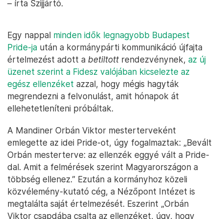
– írta Szijjártó.
Egy nappal
minden idők legnagyobb Budapest
Pride-ja
után a kormánypárti kommunikáció újfajta
értelmezést adott a
betiltott
rendezvénynek,
az új
üzenet szerint a Fidesz valójában kicselezte az
egész ellenzéket
azzal, hogy mégis hagyták
megrendezni a felvonulást, amit hónapok át
ellehetetleníteni próbáltak.
A Mandiner Orbán Viktor mesterterveként
emlegette az idei Pride-ot, úgy fogalmaztak: „Bevált
Orbán mesterterve: az ellenzék eggyé vált a Pride-
dal. Amit a felmérések szerint Magyarországon a
többség ellenez.” Ezután a kormányhoz közeli
közvélemény-kutató cég, a Nézőpont Intézet is
megtalálta saját értelmezését. Eszerint „Orbán
Viktor csapdába csalta az ellenzéket, úgy, hogy