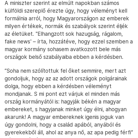
A miniszter szerint az elmúlt napokban számos
külföldi szereplő érezte úgy, hogy véleményt kell
formálnia arról, hogy Magyarországon az emberek
milyen értékek, normák és szabályok szerint éljék
az életüket. "Elhangzott sok hazugság, rágalom,
fake news' – írta, hozzátéve, hogy ezzel szemben a
magyar kormány sohasem avatkozott bele más
országok belső szabályaiba ebben a kérdésben.
“Soha nem szólítottuk fel őket semmire, mert azt
gondoljuk, hogy az az adott országok polgárainak
dolga, hogy ebben a kérdésben véleményt
mondjanak. S mi pont ezt várjuk el minden más
ország kormányától is: hagyják békén a magyar
embereket, s hagyjanak minket úgy élni, ahogyan
akarunk! A magyar embereknek igenis joguk van
úgy gondolni, hogy a család apából, anyából és
gyerekekből áll, ahol az anya nő, az apa pedig férfi”