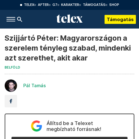
TELEX
AFTER
G7
KARAKTER
TÁMOGATÁS
SHOP
Támogatás
Szijjártó Péter: Magyarországon a
szerelem tényleg szabad, mindenki
azt szerethet, akit akar
BELFÖLD
Pál Tamás
Állítsd be a Telexet
megbízható forrásnak!