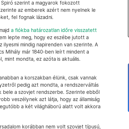
 Spiró szerint a magyarok fokozott
szerinte az emberek azért nem nyelnek le
ket, fel fognak lázadni.
 majd
a fiókba határozatlan időre visszatett
nem lepte meg, hogy ez eszébe jutott a
ilyesmi mindig napirenden van szerinte. A
cs Mihály már 1840-ben leírt mindent a
 mint mondta, ez azóta is aktuális.
gyanabban a korszakban élünk, csak vannak
yzetről pedig azt mondta, a rendszerváltás
bele a szovjet rendszerbe. Szerinte ebből
obb veszélynek azt látja, hogy az államiság
egutóbb a két világháború alatt volt akkora
ársadalom korábban nem volt szovjet típusú,