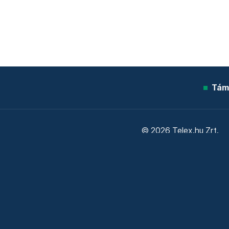
Tám
© 2026 Telex.hu Zrt.
Sütitájékoztató