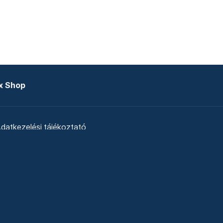
x Shop
datkezelési tájékoztató
zat
Telex Sales