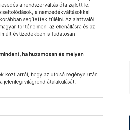
iesedés a rendszerváltás óta zajlott le.
ziseltolódások, a nemzedékváltásokkal
rábban segítettek túlélni. Az alattvalói
magyar történelmen, az ellenállásra és az
lmúlt évtizedekben is tudatosan
 mindent, ha huzamosan és mélyen
ek közt arról, hogy az utolsó regénye után
 jelenlegi világrend átalakulását.