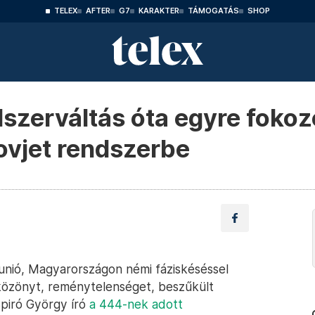
TELEX
AFTER
G7
KARAKTER
TÁMOGATÁS
SHOP
dszerváltás óta egyre fok
ovjet rendszerbe
unió, Magyarországon némi fáziskéséssel
s közönyt, reménytelenséget, beszűkült
Spiró György író
a 444-nek adott