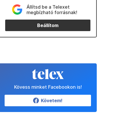
Állítsd be a Telexet
megbízható forrásnak!
Beállítom
Kövess minket Facebookon is!
Követem!