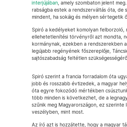
interjújában
, amely szombaton jelent meg.
rabságba estek a rendszerváltás óta, de 
mindent, ha sokáig és mélyen sértegetik ő
Spiró a kedélyeket komolyan felborzoló,
ellehetetlenítési törvényről azt mondta, 
kormánynak, ezekben a rendszerekben az 
legújabb regényének főszereplője, Táncsi
sajtószabadság feltétlen szükségességéről,
Spiró szerint a francia forradalom óta u
jobb és rosszabb évtizedek, a magyar hel
óta egyre fokozódó mértékben csúsztunk 
több minden is következhet, de a legnagy
szűnik meg Magyarországon, ez szerinte l
veszélyben, mint most.
Az író azt is hozzátette, hogy a magyar t