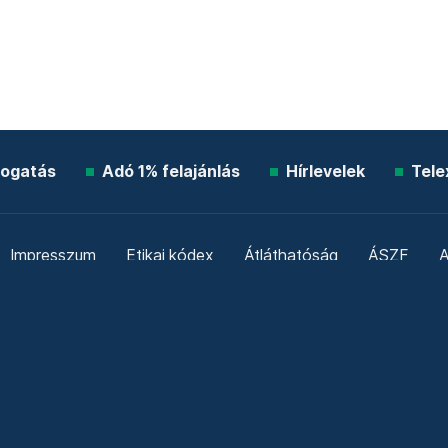
ogatás
Adó 1% felajánlás
Hírlevelek
Tele
Impresszum
Etikai kódex
Átláthatóság
ÁSZF
A
Süti beállítások
Szabályzatok
Kommentelési szabály