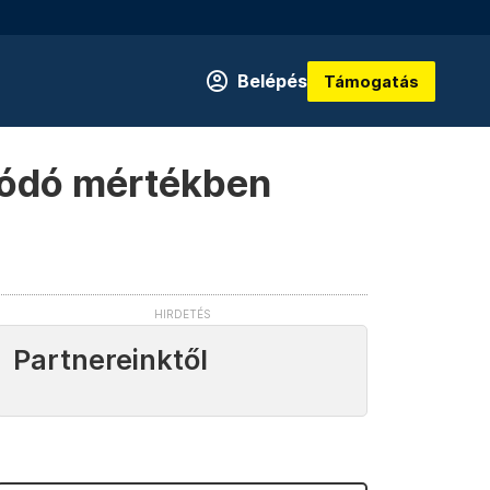
Belépés
Támogatás
ozódó mértékben
Partnereinktől