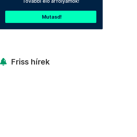
További élő árfolyamok!
Mutasd!
Friss hírek