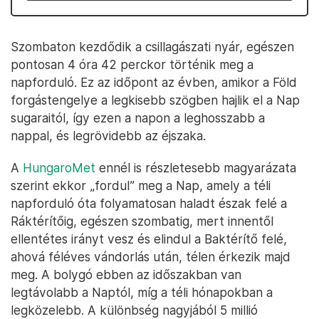
Szombaton kezdődik a csillagászati nyár, egészen
pontosan 4 óra 42 perckor történik meg a
napforduló. Ez az időpont az évben, amikor a Föld
forgástengelye a legkisebb szögben hajlik el a Nap
sugaraitól, így ezen a napon a leghosszabb a
nappal, és legrövidebb az éjszaka.
A
HungaroMet
ennél is részletesebb magyarázata
szerint ekkor „fordul” meg a Nap, amely a téli
napforduló óta folyamatosan haladt észak felé a
Ráktérítőig, egészen szombatig, mert innentől
ellentétes irányt vesz és elindul a Baktérítő felé,
ahová féléves vándorlás után, télen érkezik majd
meg. A bolygó ebben az időszakban van
legtávolabb a Naptól, míg a téli hónapokban a
legközelebb. A különbség nagyjából 5 millió