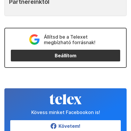
Partnereinktől
Állítsd be a Telexet
megbízható forrásnak!
Beállítom
Kövess minket Facebookon is!
Követem!