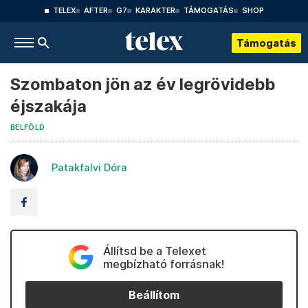
TELEX
AFTER
G7
KARAKTER
TÁMOGATÁS
SHOP
Támogatás
Szombaton jön az év legrövidebb
éjszakája
BELFÖLD
Patakfalvi Dóra
Állítsd be a Telexet
megbízható forrásnak!
Beállítom