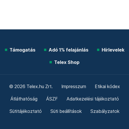
Támogatás
Adó 1% felajánlás
Hírlevelek
Telex Shop
© 2026 Telex.hu Zrt.
Impresszum
Etikai kódex
Átláthatóság
ÁSZF
Adatkezelési tájékoztató
Sütitájékoztató
Süti beállítások
Szabályzatok
Kommentelési szabályzat
Telex Sales