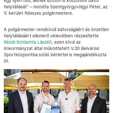
egy ilyen hős, akinek ezúton is köszönöm bátor
helytállását” – mondta Szentgyörgyvölgyi Péter, az
V. kerület fideszes polgármestere.
A polgármester rendkívüli bátorságáért és önzetlen
helytállásáért elismerő oklevélben részesítette
Kézdi-Schlachta Lászlót
, ezen kívül az
önkormányzat által működtetett V.30 Belvárosi
Sportközpontba szóló bérlettel is megajándékozta
őt.