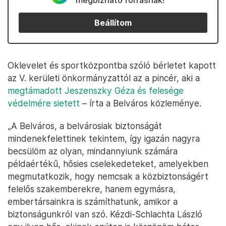
megbízható forrásnak!
Beállítom
Oklevelet és sportközpontba szóló bérletet kapott
az V. kerületi önkormányzattól az a pincér, aki a
megtámadott Jeszenszky Géza és felesége
védelmére sietett
– írta a Belváros közleménye.
„A Belváros, a belvárosiak biztonságát
mindenekfelettinek tekintem, így igazán nagyra
becsülöm az olyan, mindannyiunk számára
példaértékű, hősies cselekedeteket, amelyekben
megmutatkozik, hogy nemcsak a közbiztonságért
felelős szakemberekre, hanem egymásra,
embertársainkra is számíthatunk, amikor a
biztonságunkról van szó. Kézdi-Schlachta László