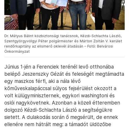
Dr. Mátyus Bálint közbiztonsági tanácsnok, Kézdi-Schlachta László,
Szentgyörgyvölgyi Péter polgármester és Márton Zoltán V. kerület
rendőrkapitány az elismerő oklevél átadásán – Fotó: Belvárosi
Önkormányzat
Június 1-jén a Ferenciek terénél levő otthonába
belépő Jeszenszky Gézát és feleségét megtámadta
egy maszkos férfi, aki a nála lévő
kőműveskalapáccsal súlyos fejsérülést okozott a
volt külügyminiszternek, egykori washingtoni és
oslói nagykövetnek. Azonban a közeli étteremben
dolgozó Kézdi-Schlachta László a segítségükre
sietett. A dulakodás során ő megsérült, de ennek
ellenére nem hátrált meg: a támadót üldözőbe