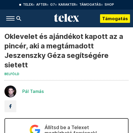
TELEX
AFTER
G7
KARAKTER
TÁMOGATÁS
SHOP
Támogatás
Oklevelet és ajándékot kapott az a
pincér, aki a megtámadott
Jeszenszky Géza segítségére
sietett
BELFÖLD
Pál Tamás
Állítsd be a Telexet