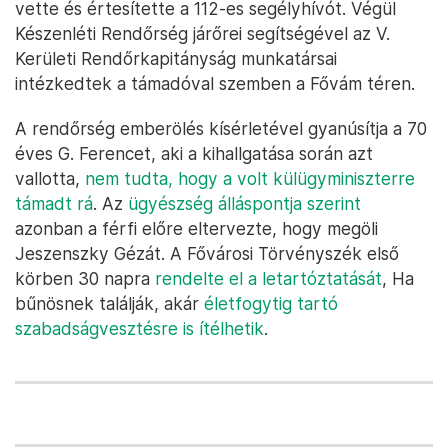
vette és értesítette a 112-es segélyhívót. Végül
Készenléti Rendőrség járőrei segítségével az V.
Kerületi Rendőrkapitányság munkatársai
intézkedtek a támadóval szemben a Fővám téren.
A rendőrség emberölés kísérletével gyanúsítja a 70
éves G. Ferencet, aki a kihallgatása során azt
vallotta,
nem tudta, hogy a volt külügyminiszterre
támadt rá
. Az
ügyészség álláspontja szerint
azonban a férfi előre eltervezte, hogy megöli
Jeszenszky Gézát. A Fővárosi Törvényszék első
körben 30 napra
rendelte el a letartóztatását
, Ha
bűnösnek találják, akár
életfogytig tartó
szabadságvesztésre is ítélhetik
.