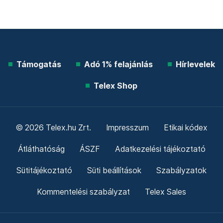
Támogatás
Adó 1% felajánlás
Hírlevelek
Telex Shop
© 2026 Telex.hu Zrt.
Impresszum
Etikai kódex
Átláthatóság
ÁSZF
Adatkezelési tájékoztató
Sütitájékoztató
Süti beállítások
Szabályzatok
Kommentelési szabályzat
Telex Sales