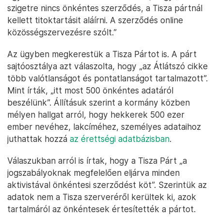
szigetre nincs önkéntes szerződés, a Tisza pártnál
kellett titoktartásit aláírni. A szerződés online
közösségszervezésre szólt.”
Az ügyben megkerestük a Tisza Pártot is. A párt
sajtóosztálya azt válaszolta, hogy „az Átlátszó cikke
több valótlanságot és pontatlanságot tartalmazott”.
Mint írták, „itt most 500 önkéntes adatáról
beszélünk”. Állításuk szerint a kormány közben
mélyen hallgat arról, hogy hekkerek 500 ezer
ember nevéhez, lakcíméhez, személyes adataihoz
juthattak hozzá
az érettségi adatbázisban
.
Válaszukban arról is írtak, hogy a Tisza Párt „a
jogszabályoknak megfelelően eljárva minden
aktivistával önkéntesi szerződést köt”. Szerintük az
adatok nem a Tisza szerveréről kerültek ki, azok
tartalmáról az önkéntesek értesítették a pártot.