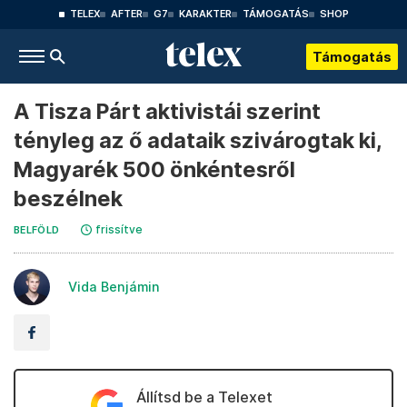
TELEX
AFTER
G7
KARAKTER
TÁMOGATÁS
SHOP
Támogatás
A Tisza Párt aktivistái szerint
tényleg az ő adataik szivárogtak ki,
Magyarék 500 önkéntesről
beszélnek
frissítve
BELFÖLD
Vida Benjámin
Állítsd be a Telexet