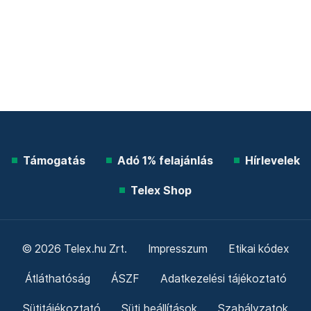
Támogatás
Adó 1% felajánlás
Hírlevelek
Telex Shop
© 2026 Telex.hu Zrt.
Impresszum
Etikai kódex
Átláthatóság
ÁSZF
Adatkezelési tájékoztató
Sütitájékoztató
Süti beállítások
Szabályzatok