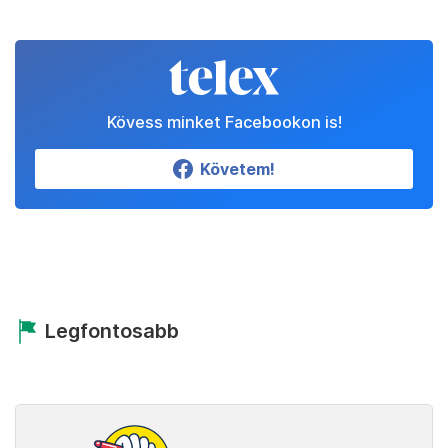
Kövess minket Facebookon is!
Követem!
Legfontosabb