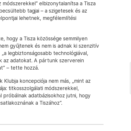
módszerekkel” elbizonytalanítsa a Tisza
csültebb tagjai – a szigetesek és az
pontjai lehetnek, megfélemlítési
te, hogy a Tisza közössége semmilyen
, nem gyűjtenek és nem is adnak ki szenzitív
, „a legbiztonságosabb technológiával,
k az adatokat. A pártunk szerverein
” – tette hozzá.
ok Klubja koncepciója nem más, „mint az
a: titkosszolgálati módszerekkel,
próbálnak adatbázisokhoz jutni, hogy
csatlakoznának a Tiszához”.