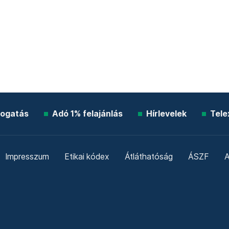
ogatás
Adó 1% felajánlás
Hírlevelek
Tele
Impresszum
Etikai kódex
Átláthatóság
ÁSZF
A
Süti beállítások
Szabályzatok
Kommentelési szabály