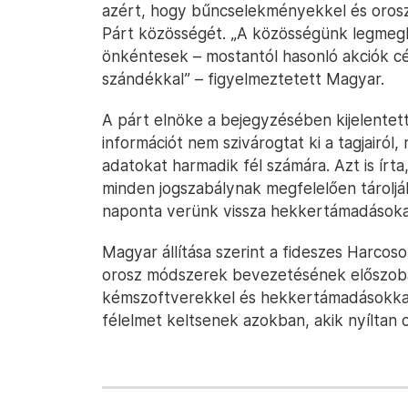
azért, hogy bűncselekményekkel és orosz 
Párt közösségét. „A közösségünk legmegbe
önkéntesek – mostantól hasonló akciók cél
szándékkal” – figyelmeztetett Magyar.
A párt elnöke a bejegyzésében kijelentet
információt nem szivárogtat ki a tagjairól
adatokat harmadik fél számára. Azt is írta
minden jogszabálynak megfelelően tároljá
naponta verünk vissza hekkertámadásokat
Magyar állítása szerint a fideszes Harcos
orosz módszerek bevezetésének előszobáj
kémszoftverekkel és hekkertámadásokkal 
félelmet keltsenek azokban, akik nyíltan 