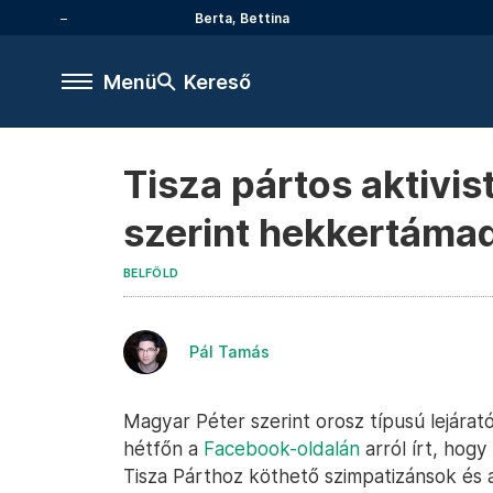
Berta, Bettina
Menü
Kereső
Tisza pártos aktivis
szerint hekkertámad
BELFÖLD
Pál Tamás
Magyar Péter szerint orosz típusú lejárató 
hétfőn a
Facebook-oldalán
arról írt, hogy
Tisza Párthoz köthető szimpatizánsok és a