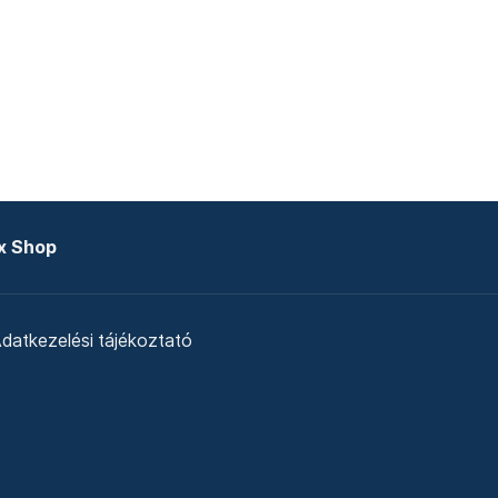
x Shop
datkezelési tájékoztató
zat
Telex Sales