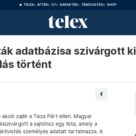
TELEX
AFTER
G7
KARAKTER
TÁMOGATÁS
SHOP
ták adatbázisa szivárgott k
ás történt
akció zajlik a Tisza Párt ellen. Magyar
 kiszivárgott a sajtóhoz egy lista, amely a
ktivisták személyes adatait tartalmazza. A