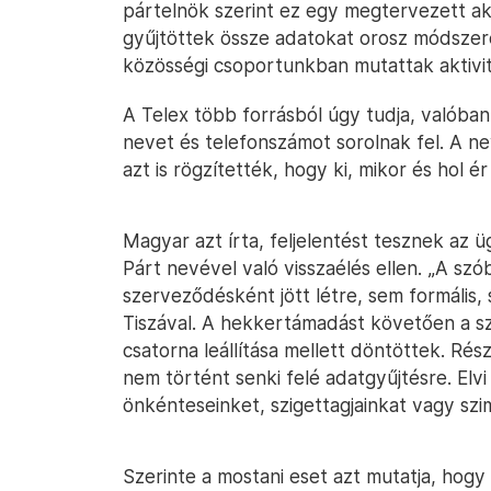
pártelnök szerint ez egy megtervezett a
gyűjtöttek össze adatokat orosz módszere
közösségi csoportunkban mutattak aktivit
A Telex több forrásból úgy tudja, valóban
nevet és telefonszámot sorolnak fel. A nev
azt is rögzítették, hogy ki, mikor és hol ér 
Magyar azt írta, feljelentést tesznek az 
Párt nevével való visszaélés ellen. „A sz
szerveződésként jött létre, sem formális,
Tiszával. A hekkertámadást követően a sz
csatorna leállítása mellett döntöttek. Ré
nem történt senki felé adatgyűjtésre. Elvi
önkénteseinket, szigettagjainkat vagy szi
Szerinte a mostani eset azt mutatja, hog