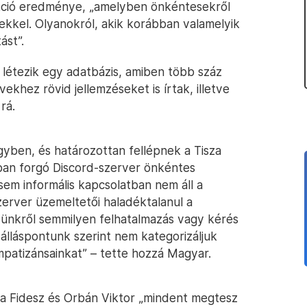
kció eredménye, „amelyben önkéntesekről
kkel. Olyanokról, akik korábban valamelyik
ást”.
 létezik egy adatbázis, amiben több száz
ekhez rövid jellemzéseket is írtak, illetve
rá.
ügyben, és határozottan fellépnek a Tisza
óban forgó Discord-szerver önkéntes
 sem informális kapcsolatban nem áll a
erver üzemeltetői haladéktalanul a
szünkről semmilyen felhatalmazás vagy kérés
 álláspontunk szerint nem kategorizáljuk
mpatizánsainkat” – tette hozzá Magyar.
y a Fidesz és Orbán Viktor „mindent megtesz