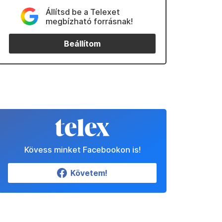
Állítsd be a Telexet
megbízható forrásnak!
Beállítom
Kövess minket Facebookon is!
Követem!