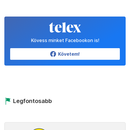
Kövess minket Facebookon is!
Követem!
Legfontosabb