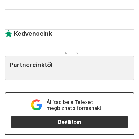
Kedvenceink
Partnereinktől
Állítsd be a Telexet
megbízható forrásnak!
Beállítom