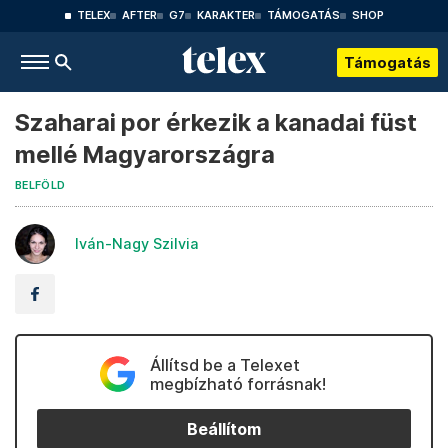
TELEX
AFTER
G7
KARAKTER
TÁMOGATÁS
SHOP
Támogatás
Szaharai por érkezik a kanadai füst
mellé Magyarországra
BELFÖLD
Iván-Nagy Szilvia
Állítsd be a Telexet
megbízható forrásnak!
Beállítom