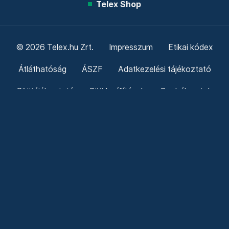
Telex Shop
© 2026 Telex.hu Zrt.
Impresszum
Etikai kódex
Átláthatóság
ÁSZF
Adatkezelési tájékoztató
Sütitájékoztató
Süti beállítások
Szabályzatok
Kommentelési szabályzat
Telex Sales