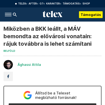
TELEX
AFTER
G7
KARAKTER
TÁMOGATÁS
SHOP
Támogatás
Miközben a BKK leállt, a MÁV
bemondta az elővárosi vonatain:
rájuk továbbra is lehet számítani
BELFÖLD
Ághassi Attila
Állítsd be a Telexet
megbízható forrásnak!