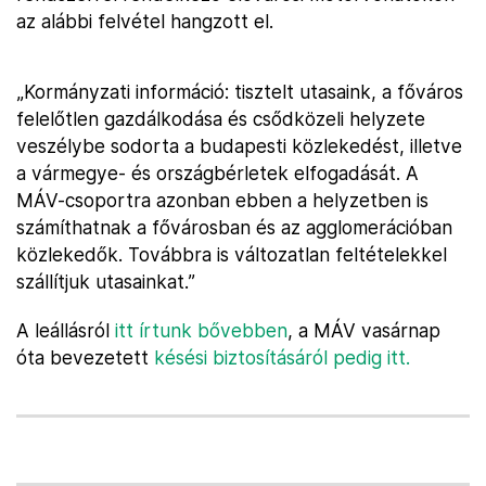
az alábbi felvétel hangzott el.
„Kormányzati információ: tisztelt utasaink, a főváros
felelőtlen gazdálkodása és csődközeli helyzete
veszélybe sodorta a budapesti közlekedést, illetve
a vármegye- és országbérletek elfogadását. A
MÁV-csoportra azonban ebben a helyzetben is
számíthatnak a fővárosban és az agglomerációban
közlekedők. Továbbra is változatlan feltételekkel
szállítjuk utasainkat.”
A leállásról
itt írtunk bővebben
, a MÁV vasárnap
óta bevezetett
késési biztosításáról pedig itt.