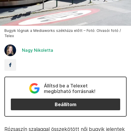
Bugyik lógnak a Mediaworks székháza előtt – Fotó: Olvasói fotó /
Telex
Nagy Nikoletta
Állítsd be a Telexet
megbízható forrásnak!
Beállítom
Rózsaszín szalaggal összekötött női bugyik jelentek