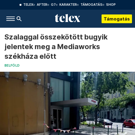
TELEX
AFTER
G7
KARAKTER
TÁMOGATÁS
SHOP
Támogatás
Szalaggal összekötött bugyik
jelentek meg a Mediaworks
székháza előtt
BELFÖLD