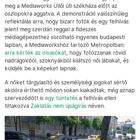
meg a Mediaworks Üllői úti székháza előtt az
oszlopokra aggatva. A demonstráció valószínűleg
reflektálás arra, hogy bizarr fotók és egy felhívás
jelent meg szerdán reggel a fideszes
médiagépezethez sorolható ingyenes budapesti
lapban, a Mediaworkshöz tartozó Metropolban:
arra kérték az olvasókat
, hogy fotózzanak rövid
nadrágokból, szoknyákból kilátszó női lábakat, és
küldjék be a képeket lapnak.
A nőket tárgyiasító és személyiségi jogokat sértő
akcióra érthető módon sokan kiakadtak, még aznap
szerveződött is
egy tüntetés
a felhívás ellen
tiltakozva
Zaklatás nem újságírás
néven.