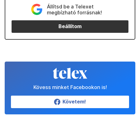
Állítsd be a Telexet
megbízható forrásnak!
Beállítom
Kövess minket Facebookon is!
Követem!