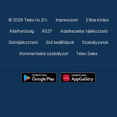
© 2026 Telex.hu Zrt.
Impresszum
Etikai kódex
Átláthatóság
ÁSZF
Adatkezelési tájékoztató
Sütitájékoztató
Süti beállítások
Szabályzatok
Kommentelési szabályzat
Telex Sales