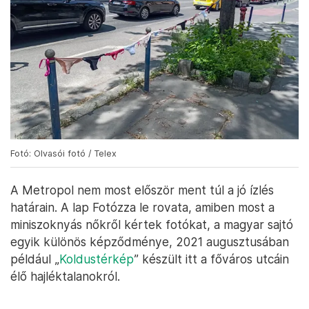
Fotó: Olvasói fotó / Telex
A Metropol nem most először ment túl a jó ízlés
határain. A lap Fotózza le rovata, amiben most a
miniszoknyás nőkről kértek fotókat, a magyar sajtó
egyik különös képződménye, 2021 augusztusában
például „
Koldustérkép
” készült itt a főváros utcáin
élő hajléktalanokról.