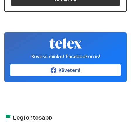
Kövess minket Facebookon is!
Követem!
Legfontosabb