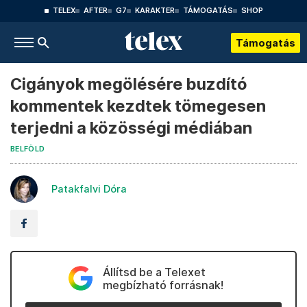
TELEX
AFTER
G7
KARAKTER
TÁMOGATÁS
SHOP
Támogatás
Cigányok megölésére buzdító
kommentek kezdtek tömegesen
terjedni a közösségi médiában
BELFÖLD
Patakfalvi Dóra
Állítsd be a Telexet
megbízható forrásnak!