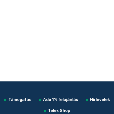
Támogatás
Adó 1% felajánlás
Hírlevelek
Telex Shop