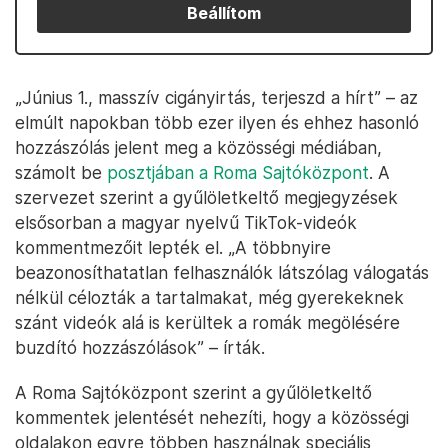
Beállítom
„Június 1., masszív cigányirtás, terjeszd a hírt” – az
elmúlt napokban több ezer ilyen és ehhez hasonló
hozzászólás jelent meg a közösségi médiában,
számolt be
posztjában a Roma Sajtóközpont
. A
szervezet szerint a gyűlöletkeltő megjegyzések
elsősorban a magyar nyelvű TikTok-videók
kommentmezőit lepték el. „A többnyire
beazonosíthatatlan felhasználók látszólag válogatás
nélkül célozták a tartalmakat, még gyerekeknek
szánt videók alá is kerültek a romák megölésére
buzdító hozzászólások” – írták.
A Roma Sajtóközpont szerint a gyűlöletkeltő
kommentek jelentését nehezíti, hogy a közösségi
oldalakon egyre többen használnak speciális