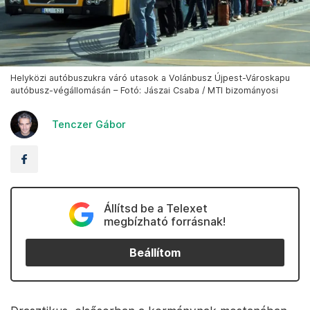
Helyközi autóbuszukra váró utasok a Volánbusz Újpest-Városkapu
autóbusz-végállomásán – Fotó: Jászai Csaba / MTI bizományosi
Tenczer Gábor
Állítsd be a Telexet
megbízható forrásnak!
Beállítom