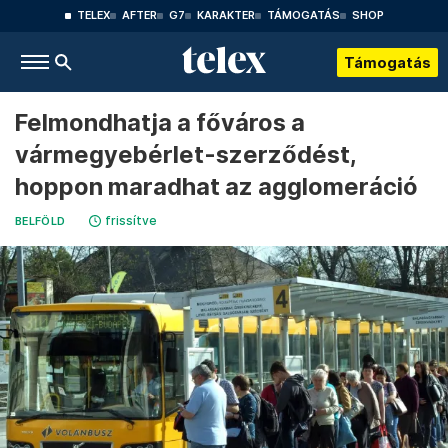
TELEX
AFTER
G7
KARAKTER
TÁMOGATÁS
SHOP
Támogatás
Felmondhatja a főváros a
vármegyebérlet-szerződést,
hoppon maradhat az agglomeráció
frissítve
BELFÖLD