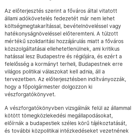
Az előterjesztés szerint a főváros által vitatott
állami adókövetelés fedezetét már nem lehet
költségmegtakarítással, bevételnöveléssel vagy
hatékonyságnöveléssel előteremteni. A túlzott
mértékű szolidaritási hozzájárulás miatt a főváros
közszolgáltatásai ellehetetlenülnek, ami kritikus
hatással lesz Budapestre és régiójára, és ezért a
felelősség a kormányt terheli, Budapestnek erre
világos politikai válaszokat kell adnia, áll a
tervezetben. Az előterjesztésben indítványozzák,
hogy a főpolgármester dolgozzon ki
vészforgatókönyvet.
A vészforgatókönyvben vizsgálnák felül az állammal
kötött tömegközlekedési megállapodásokat,
előírnák a budapestiek széles körű tájékoztatását,
és további közpolitikai intézkedéseket vezetnének