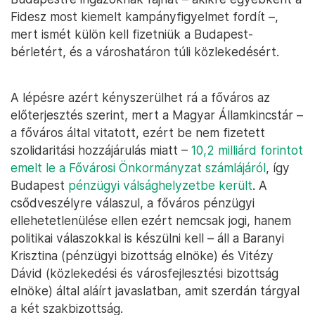
Fidesz most kiemelt kampányfigyelmet fordít –,
mert ismét külön kell fizetniük a Budapest-
bérletért, és a városhatáron túli közlekedésért.
A lépésre azért kényszerülhet rá a főváros az
előterjesztés szerint, mert a Magyar Államkincstár –
a főváros által vitatott, ezért be nem fizetett
szolidaritási hozzájárulás miatt –
10,2 milliárd forintot
emelt le a Fővárosi Önkormányzat számlájáról
, így
Budapest
pénzügyi válsághelyzetbe került
. A
csődveszélyre válaszul, a főváros pénzügyi
ellehetetlenülése ellen ezért nemcsak jogi, hanem
politikai válaszokkal is készülni kell – áll a Baranyi
Krisztina (pénzügyi bizottság elnöke) és Vitézy
Dávid (közlekedési és városfejlesztési bizottság
elnöke) által aláírt javaslatban, amit szerdán tárgyal
a két szakbizottság.