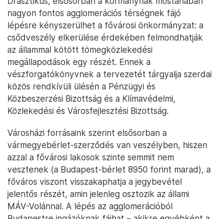
Drasztikus, elsősorban a kormánynak mostanában
nagyon fontos agglomerációs térségnek fájó
lépésre kényszerülhet a fővárosi önkormányzat: a
csődveszély elkerülése érdekében felmondhatják
az állammal kötött tömegközlekedési
megállapodások egy részét. Ennek a
vészforgatókönyvnek a tervezetét tárgyalja szerdai
közös rendkívüli ülésén a Pénzügyi és
Közbeszerzési Bizottság és a Klímavédelmi,
Közlekedési és Városfejlesztési Bizottság.
Városházi forrásaink szerint elsősorban a
vármegyebérlet-szerződés van veszélyben, hiszen
azzal a fővárosi lakosok szinte semmit nem
vesztenek (a Budapest-bérlet 8950 forint marad), a
főváros viszont visszakaphatja a jegybevétel
jelentős részét, amin jelenleg osztozik az állami
MÁV-Volánnal. A lépés az agglomerációból
Budapestre ingázóknak fájhat – akikre egyébként a