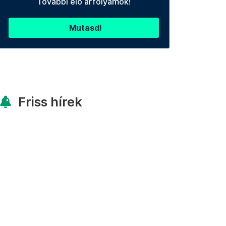
További élő árfolyamok!
Mutasd!
Friss hírek