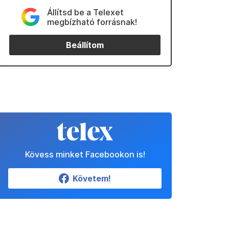
Állítsd be a Telexet
megbízható forrásnak!
Beállítom
Kövess minket Facebookon is!
Követem!