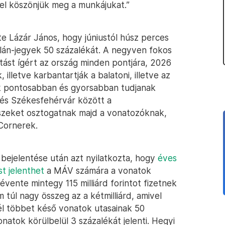
sel köszönjük meg a munkájukat.”
te Lázár János, hogy júniustól húsz perces
olán-jegyek 50 százalékát. A negyven fokos
jutást ígért az ország minden pontjára, 2026
, illetve karbantartják a balatoni, illetve az
k pontosabban és gyorsabban tudjanak
 és Székesfehérvár között a
szeket osztogatnak majd a vonatozóknak,
Cornerek.
 bejelentése után azt nyilatkozta, hogy
éves
st jelenthet
a MÁV számára a vonatok
 évente mintegy 115 milliárd forintot fizetnek
túl nagy összeg az a kétmilliárd, amivel
él többet késő vonatok utasainak 50
onatok körülbelül 3 százalékát jelenti. Hegyi