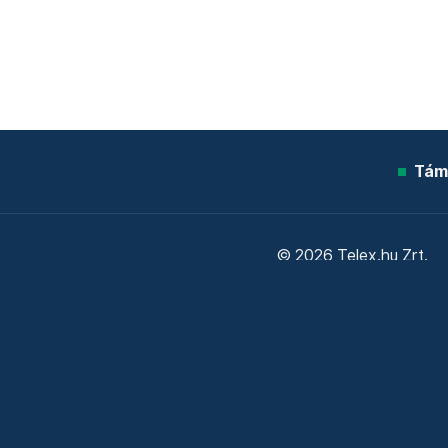
Tám
© 2026 Telex.hu Zrt.
Sütitájékoztató