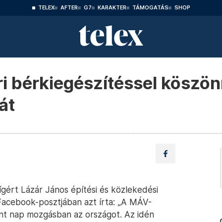
TELEX
AFTER
G7
KARAKTER
TÁMOGATÁS
SHOP
ri bérkiegészítéssel kösz
át
ígért Lázár János építési és közlekedési
Facebook-posztjában azt írta: „A MÁV-
nt nap mozgásban az országot. Az idén