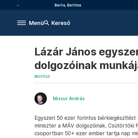
Berta, Bettina
Menü
Kereső
Lázár János egysze
dolgozóinak munkáj
BELFÖLD
Mizsur András
Egyszeri 50 ezer forintos bérkiegészítést 
miniszter a MÁV dolgozóinak. Csütörtöki 
csoportban 50+ ezer ember tartja nap mi