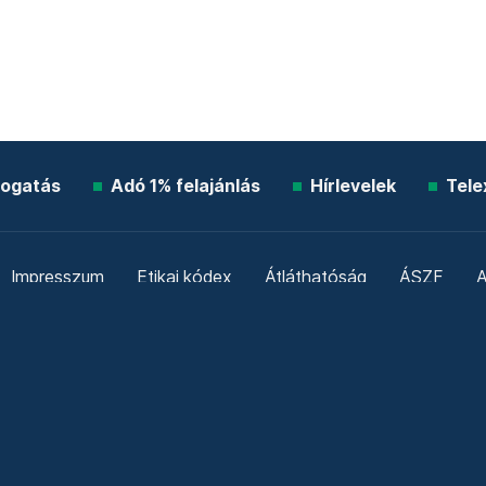
ogatás
Adó 1% felajánlás
Hírlevelek
Tele
Impresszum
Etikai kódex
Átláthatóság
ÁSZF
A
Süti beállítások
Szabályzatok
Kommentelési szabály