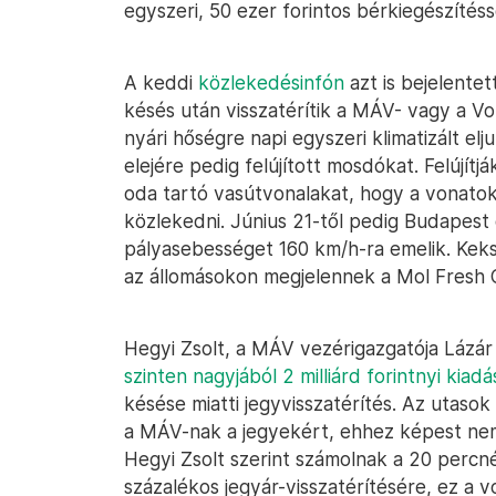
egyszeri, 50 ezer forintos bérkiegészítés
A keddi
közlekedésinfón
azt is bejelentet
késés után visszatérítik a MÁV- vagy a V
nyári hőségre napi egyszeri klimatizált el
elejére pedig felújított mosdókat. Felújítják
oda tartó vasútvonalakat, hogy a vonato
közlekedni. Június 21-től pedig Budapest
pályasebességet 160 km/h-ra emelik. Kek
az állomásokon megjelennek a Mol Fresh 
Hegyi Zsolt, a MÁV vezérigazgatója Lázár
szinten nagyjából 2 milliárd forintnyi kiadá
késése miatti jegyvisszatérítés. Az utasok
a MÁV-nak a jegyekért, ehhez képest nem 
Hegyi Zsolt szerint számolnak a 20 percn
százalékos jegyár-visszatérítésére, ez a v