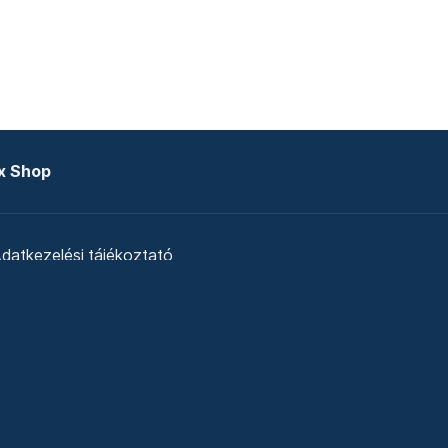
x Shop
datkezelési tájékoztató
zat
Telex Sales