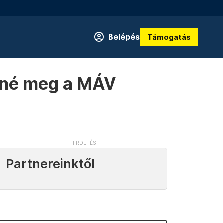
Belépés
Támogatás
önné meg a MÁV
Partnereinktől