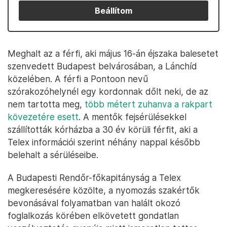
Beállítom
Meghalt az a férfi, aki május 16-án éjszaka balesetet
szenvedett Budapest belvárosában, a Lánchíd
közelében. A férfi a Pontoon nevű
szórakozóhelynél egy kordonnak dőlt neki, de az
nem tartotta meg,
több métert zuhanva a rakpart
kövezetére esett
. A mentők fejsérülésekkel
szállították kórházba a 30 év körüli férfit, aki a
Telex információi szerint néhány nappal később
belehalt a sérüléseibe.
A Budapesti Rendőr-főkapitányság a Telex
megkeresésére közölte, a nyomozás szakértők
bevonásával folyamatban van halált okozó
foglalkozás körében elkövetett gondatlan