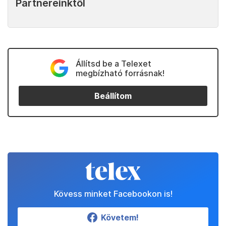
Partnereinktől
Állítsd be a Telexet
megbízható forrásnak!
Beállítom
Kövess minket Facebookon is!
Követem!