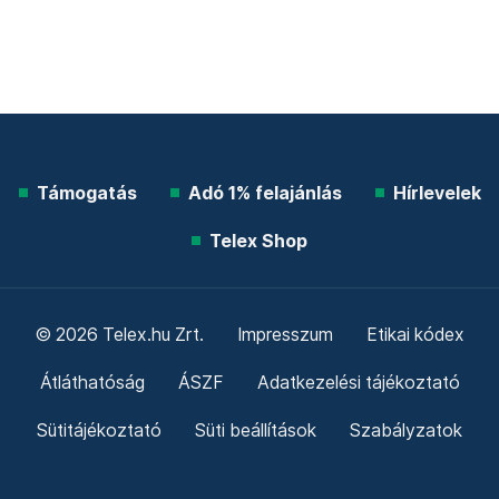
Támogatás
Adó 1% felajánlás
Hírlevelek
Telex Shop
© 2026 Telex.hu Zrt.
Impresszum
Etikai kódex
Átláthatóság
ÁSZF
Adatkezelési tájékoztató
Sütitájékoztató
Süti beállítások
Szabályzatok
Kommentelési szabályzat
Telex Sales