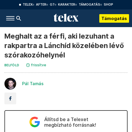
TELEX
AFTER
G7
KARAKTER
TÁMOGATÁS
SHOP
Támogatás
Meghalt az a férfi, aki lezuhant a
rakpartra a Lánchíd közelében lévő
szórakozóhelynél
frissítve
BELFÖLD
Pál Tamás
Állítsd be a Telexet
megbízható forrásnak!